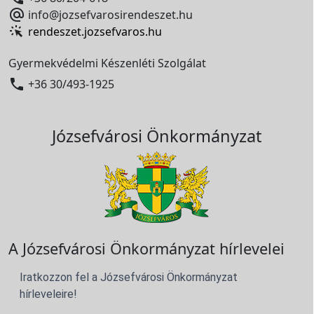

info@jozsefvarosirendeszet.hu
rendeszet.jozsefvaros.hu
Gyermekvédelmi Készenléti Szolgálat

+36 30/493-1925
Józsefvárosi Önkormányzat
A Józsefvárosi Önkormányzat hírlevelei
Iratkozzon fel a Józsefvárosi Önkormányzat
hírleveleire!