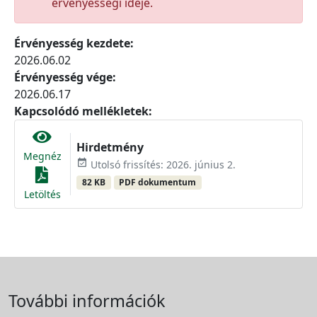
érvényességi ideje.
Érvényesség kezdete:
2026.06.02
Érvényesség vége:
2026.06.17
Kapcsolódó mellékletek:
Hirdetmény
Megnéz
event_available
Utolsó frissítés: 2026. június 2.
82 KB
PDF dokumentum
Letöltés
További információk