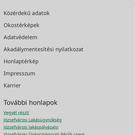
Közérdekű adatok
Okostérképek
Adatvédelem
Akadálymentesítési
nyilatkozat
Honlaptérkép
Impresszum
Karrier
További honlapok
Vegyél részt!
Józsefvárosi Lakásügynökség
Józsefvárosi lakáspályázato
Józsefvárosi Önkormányzati Bérlői csere