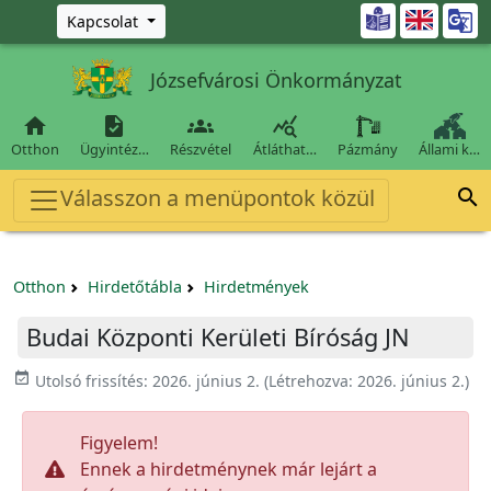
Ugrás a fő tartalomra

Kapcsolat
Józsefvárosi Önkormányzat




Otthon
Ügyintéz…
Részvétel
Átláthat…
Pázmány
Állami k…
Válasszon a menüpontok közül

Otthon
Hirdetőtábla
Hirdetmények
Budai Központi Kerületi Bíróság JN
event_available
Utolsó frissítés:
2026. június 2.
(Létrehozva:
2026. június 2.
)
Figyelem!
Ennek a hirdetménynek már lejárt a