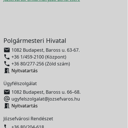
Polgármesteri Hivatal

1082 Budapest, Baross u. 63-67.

+36 1/459-2100 (Központ)

+36 80/277-256 (Zöld szám)

Nyitvatartás
Ügyfélszolgálat

1082 Budapest, Baross u. 66–68.

ugyfelszolgalat@jozsefvaros.hu

Nyitvatartás
Józsefvárosi Rendészet

+36 80/204-618