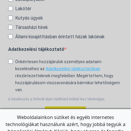
Lakótér
Kutyás ügyek
Társasházi hírek
Állami kisajátításban érintett házak lakóinak
Adatkezelési tájékoztató
Önkéntesen hozzájárulok személyes adataim
kezeléséhez az
Adatkezelési tájékoztatóban
részletezetteknek megfelelően. Megértettem, hogy
hozzájárulásom visszavonására bármikor lehetőségem
van.
A leiratkozás a hírlevél alján található linkkel lesz lehetséges.
Feliratkozom!
Weboldalainkon sütiket és egyéb internetes
technológiákat használunk azért, hogy jobbá tegyük a
For the English Newsletter, click
HERE.