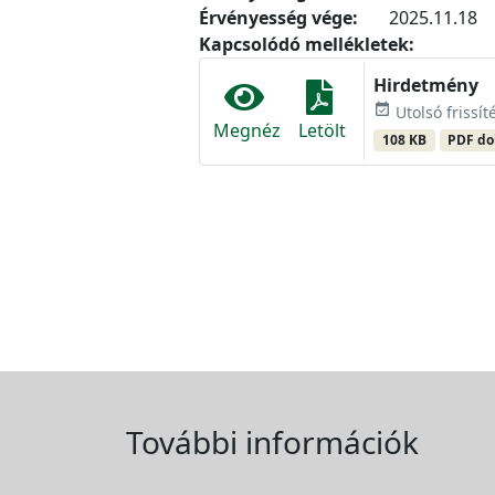
Érvényesség vége:
2025.11.18
Kapcsolódó mellékletek:
Hirdetmény
event_available
Utolsó frissít
Megnéz
Letölt
108 KB
PDF d
További információk