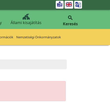


y
Állami kisajátítás
Keresés
formációk
Nemzetiségi Önkormányzatok