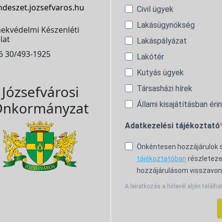
ndeszet.jozsefvaros.hu
Civil ügyek
Lakásügynökség
ekvédelmi Készenléti
lat
Lakáspályázat
6 30/493-1925
Lakótér
Kutyás ügyek
Józsefvárosi
Társasházi hírek
nkormányzat
Állami kisajátításban éri
Adatkezelési tájékoztató
Önkéntesen hozzájárulok
tájékoztatóban
részleteze
hozzájárulásom visszavon
A leiratkozás a hírlevél alján találha