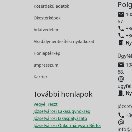
Polg
Közérdekű adatok

108
Okostérképek
67.

+36
Adatvédelem

+36
Akadálymentesítési
nyilatkozat

Ny
Honlaptérkép
Ügyfél

108
Impresszum
68.
Karrier

ugyfel
További honlapok

Ny
Vegyél részt!
József
Józsefvárosi Lakásügynökség

+3
Józsefvárosi lakáspályázato

Józsefvárosi Önkormányzati Bérlői
info@j