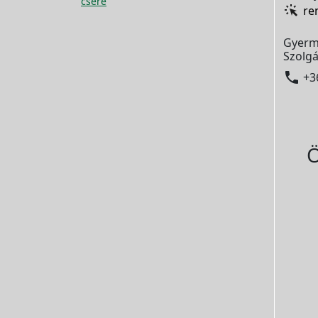
csere
re
Gyerm
Szolgá

+3
Ö