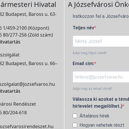
ármesteri Hivatal
A Józsefvárosi Önk
2 Budapest, Baross u. 63-
Iratkozzon fel a Józsefváro
 1/459-2100 (Központ)
Teljes név
 80/277-256 (Zöld szám)
itvatartás
Adja meg teljes nevét!
szolgálat
2 Budapest, Baross u. 66–
Email cím:
szolgalat@jozsefvaros.hu
Adja meg az email címét!
itvatartás
Válassza ki azokat a témá
városi Rendészet
hírlevelet megjelölhet.)
6 80/204-618
Általános hírek
Hogyan vehetek részt
ozsefvarosirendeszet.hu