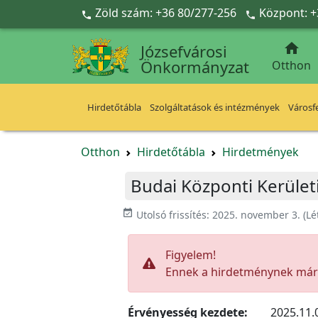
Ugrás a fő tartalomra
Zöld szám: +36 80/277-256
Központ: +



Józsefvárosi
Önkormányzat
Otthon
Hirdetőtábla
Szolgáltatások és intézmények
Városfe
Otthon
Hirdetőtábla
Hirdetmények
Budai Központi Kerület
event_available
Utolsó frissítés:
2025. november 3.
(Lé
Figyelem!
Ennek a hirdetménynek már l
Érvényesség kezdete:
2025.11.