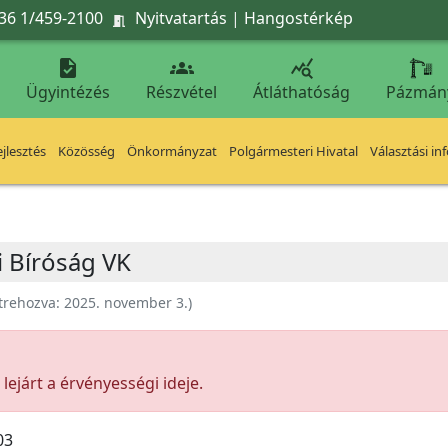
36 1/459-2100
Nyitvatartás
|
Hangostérkép




Ügyintézés
Részvétel
Átláthatóság
Pázmán
jlesztés
Közösség
Önkormányzat
Polgármesteri Hivatal
Választási in
i Bíróság VK
trehozva:
2025. november 3.
)
ejárt a érvényességi ideje.
03