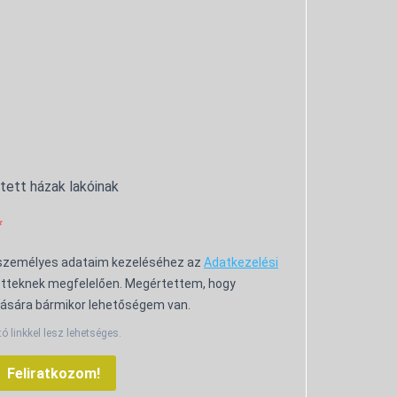
ntett házak lakóinak
 személyes adataim kezeléséhez az
Adatkezelési
tteknek megfelelően. Megértettem, hogy
ására bármikor lehetőségem van.
tó linkkel lesz lehetséges.
Feliratkozom!