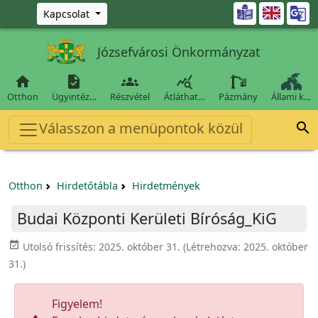
Ugrás a fő tartalomra

Kapcsolat
Józsefvárosi Önkormányzat




Otthon
Ügyintéz…
Részvétel
Átláthat…
Pázmány
Állami k…
Válasszon a menüpontok közül

Otthon
Hirdetőtábla
Hirdetmények
Budai Központi Kerületi Bíróság_KiG
event_available
Utolsó frissítés:
2025. október 31.
(Létrehozva:
2025. október
31.
)
Figyelem!