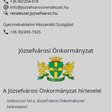

+36 80/204-618

info@jozsefvarosirendeszet.hu
rendeszet.jozsefvaros.hu
Gyermekvédelmi Készenléti Szolgálat

+36 30/493-1925
Józsefvárosi Önkormányzat
A Józsefvárosi Önkormányzat hírlevelei
Iratkozzon fel a Józsefvárosi Önkormányzat
hírleveleire!