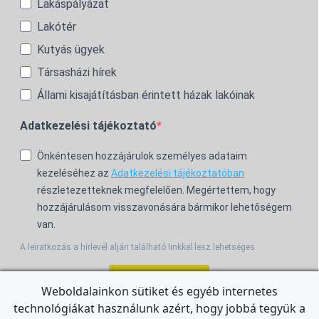
Lakáspályázat
Lakótér
Kutyás ügyek
Társasházi hírek
Állami kisajátításban érintett házak lakóinak
Adatkezelési tájékoztató
Önkéntesen hozzájárulok személyes adataim
kezeléséhez az
Adatkezelési tájékoztatóban
részletezetteknek megfelelően. Megértettem, hogy
hozzájárulásom visszavonására bármikor lehetőségem
van.
A leiratkozás a hírlevél alján található linkkel lesz lehetséges.
Feliratkozom!
Weboldalainkon sütiket és egyéb internetes
technológiákat használunk azért, hogy jobbá tegyük a
For the English Newsletter, click
HERE.