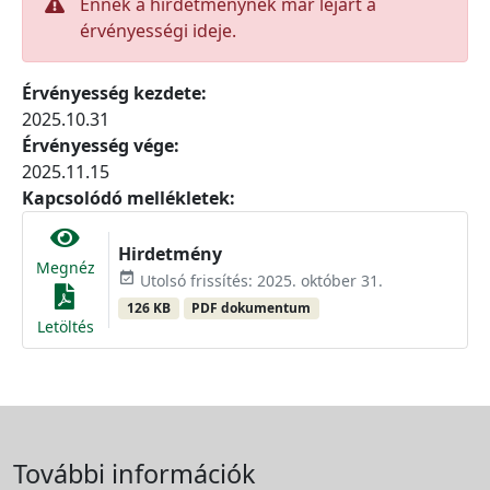
Ennek a hirdetménynek már lejárt a
érvényességi ideje.
Érvényesség kezdete:
2025.10.31
Érvényesség vége:
2025.11.15
Kapcsolódó mellékletek:
Hirdetmény
Megnéz
event_available
Utolsó frissítés: 2025. október 31.
126 KB
PDF dokumentum
Letöltés
További információk