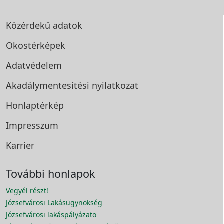
Közérdekű adatok
Okostérképek
Adatvédelem
Akadálymentesítési
nyilatkozat
Honlaptérkép
Impresszum
Karrier
További honlapok
Vegyél részt!
Józsefvárosi Lakásügynökség
Józsefvárosi lakáspályázato