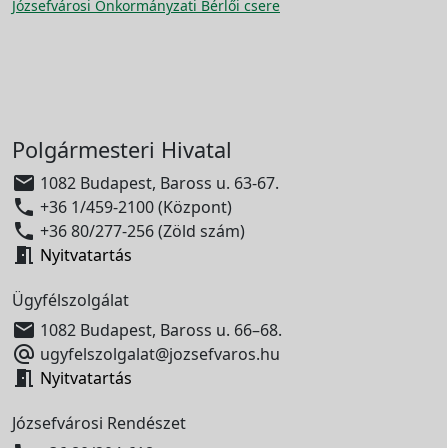
Józsefvárosi Önkormányzati Bérlői csere
Polgármesteri Hivatal

1082 Budapest, Baross u. 63-67.

+36 1/459-2100 (Központ)

+36 80/277-256 (Zöld szám)

Nyitvatartás
Ügyfélszolgálat

1082 Budapest, Baross u. 66–68.

ugyfelszolgalat@jozsefvaros.hu

Nyitvatartás
Józsefvárosi Rendészet