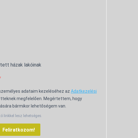
ntett házak lakóinak
 személyes adataim kezeléséhez az
Adatkezelési
tteknek megfelelően. Megértettem, hogy
ására bármikor lehetőségem van.
tó linkkel lesz lehetséges.
Feliratkozom!