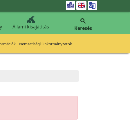


y
Állami kisajátítás
Keresés
formációk
Nemzetiségi Önkormányzatok