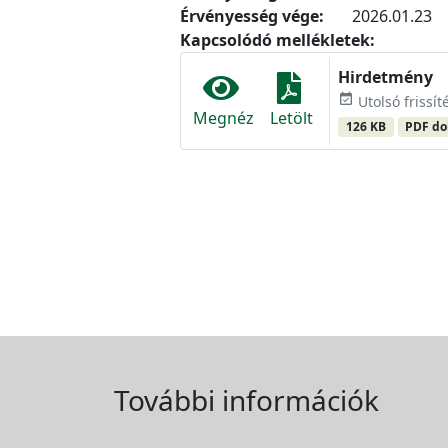
Érvényesség vége:
2026.01.23
Kapcsolódó mellékletek:
Hirdetmény
event_available
Utolsó frissít
Megnéz
Letölt
126 KB
PDF d
További információk