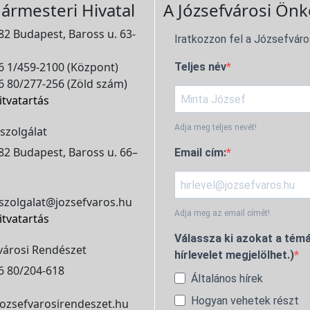
ármesteri Hivatal
A Józsefvárosi Önk
2 Budapest, Baross u. 63-
Iratkozzon fel a Józsefváro
 1/459-2100 (Központ)
Teljes név
 80/277-256 (Zöld szám)
itvatartás
Adja meg teljes nevét!
szolgálat
2 Budapest, Baross u. 66–
Email cím:
szolgalat@jozsefvaros.hu
Adja meg az email címét!
itvatartás
Válassza ki azokat a témá
városi Rendészet
hírlevelet megjelölhet.)
6 80/204-618
Általános hírek
Hogyan vehetek részt
ozsefvarosirendeszet.hu