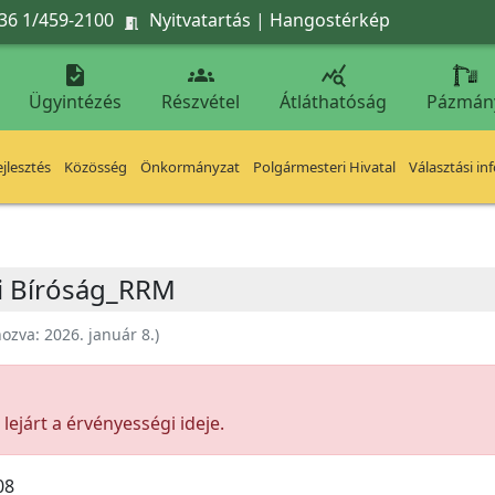
36 1/459-2100
Nyitvatartás
|
Hangostérkép




Ügyintézés
Részvétel
Átláthatóság
Pázmán
jlesztés
Közösség
Önkormányzat
Polgármesteri Hivatal
Választási in
ti Bíróság_RRM
hozva:
2026. január 8.
)
ejárt a érvényességi ideje.
08