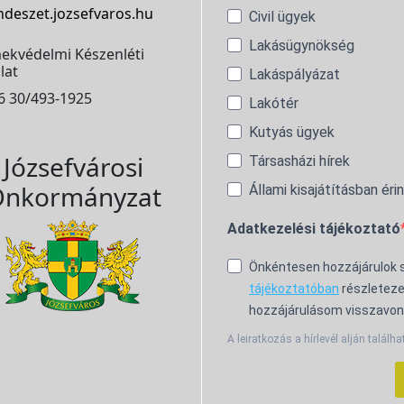
ndeszet.jozsefvaros.hu
Civil ügyek
Lakásügynökség
ekvédelmi Készenléti
lat
Lakáspályázat
6 30/493-1925
Lakótér
Kutyás ügyek
Józsefvárosi
Társasházi hírek
nkormányzat
Állami kisajátításban éri
Adatkezelési tájékoztató
Önkéntesen hozzájárulok
tájékoztatóban
részleteze
hozzájárulásom visszavon
A leiratkozás a hírlevél alján találha