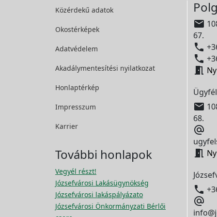
Polg
Közérdekű adatok

108
Okostérképek
67.

+36
Adatvédelem

+36
Akadálymentesítési
nyilatkozat

Ny
Honlaptérkép
Ügyfél

108
Impresszum
68.
Karrier

ugyfel
További honlapok

Ny
Vegyél részt!
József
Józsefvárosi Lakásügynökség

+3
Józsefvárosi lakáspályázato

Józsefvárosi Önkormányzati Bérlői
info@j