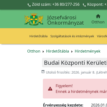
Ugrás a fő tartalomra
Zöld szám: +36 80/277-256
Központ: +



Józsefvárosi
Önkormányzat
Otthon
Hirdetőtábla
Szolgáltatások és intézmények
Városfe
Otthon
Hirdetőtábla
Hirdetmények
Budai Központi Kerüle
event_available
Utolsó frissítés:
2026. január 8.
(Létre
Figyelem!
Ennek a hirdetménynek már l
Érvényesség kezdete:
2026.01.