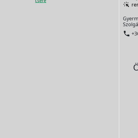
csere
re
Gyerm
Szolgá

+3
Ö