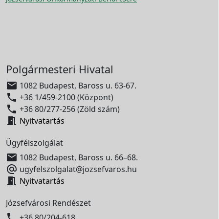
Polgármesteri Hivatal

1082 Budapest, Baross u. 63-67.

+36 1/459-2100 (Központ)

+36 80/277-256 (Zöld szám)

Nyitvatartás
Ügyfélszolgálat

1082 Budapest, Baross u. 66–68.

ugyfelszolgalat@jozsefvaros.hu

Nyitvatartás
Józsefvárosi Rendészet

+36 80/204-618