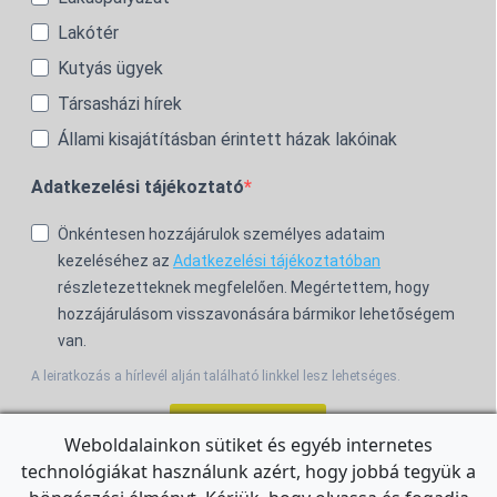
Lakótér
Kutyás ügyek
Társasházi hírek
Állami kisajátításban érintett házak lakóinak
Adatkezelési tájékoztató
Önkéntesen hozzájárulok személyes adataim
kezeléséhez az
Adatkezelési tájékoztatóban
részletezetteknek megfelelően. Megértettem, hogy
hozzájárulásom visszavonására bármikor lehetőségem
van.
A leiratkozás a hírlevél alján található linkkel lesz lehetséges.
Feliratkozom!
Weboldalainkon sütiket és egyéb internetes
technológiákat használunk azért, hogy jobbá tegyük a
For the English Newsletter, click
HERE.