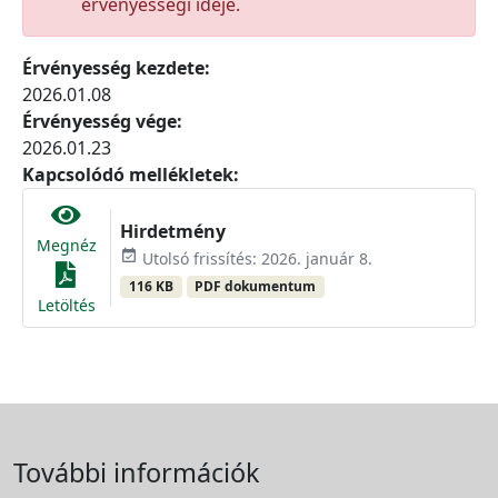
érvényességi ideje.
Érvényesség kezdete:
2026.01.08
Érvényesség vége:
2026.01.23
Kapcsolódó mellékletek:
Hirdetmény
Megnéz
event_available
Utolsó frissítés: 2026. január 8.
116 KB
PDF dokumentum
Letöltés
További információk