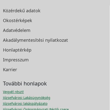
Közérdekű adatok
Okostérképek
Adatvédelem
Akadálymentesítési
nyilatkozat
Honlaptérkép
Impresszum
Karrier
További honlapok
Vegyél részt!
Józsefvárosi Lakásügynökség
Józsefvárosi lakáspályázato
Józsefvárosi Önkormányzati Bérlői csere