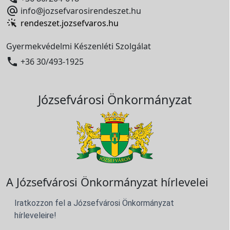

info@jozsefvarosirendeszet.hu
rendeszet.jozsefvaros.hu
Gyermekvédelmi Készenléti Szolgálat

+36 30/493-1925
Józsefvárosi Önkormányzat
A Józsefvárosi Önkormányzat hírlevelei
Iratkozzon fel a Józsefvárosi Önkormányzat
hírleveleire!