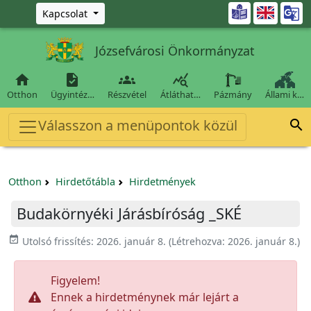
Ugrás a fő tartalomra

Kapcsolat
Józsefvárosi Önkormányzat




Otthon
Ügyintéz…
Részvétel
Átláthat…
Pázmány
Állami k…
Válasszon a menüpontok közül

Otthon
Hirdetőtábla
Hirdetmények
Budakörnyéki Járásbíróság _SKÉ
event_available
Utolsó frissítés:
2026. január 8.
(Létrehozva:
2026. január 8.
)
Figyelem!
Ennek a hirdetménynek már lejárt a