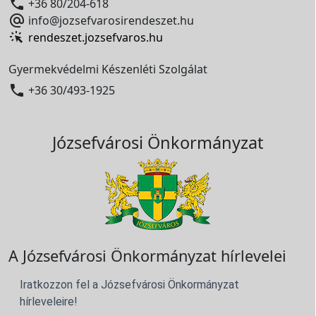

+36 80/204-618

info@jozsefvarosirendeszet.hu
rendeszet.jozsefvaros.hu
Gyermekvédelmi Készenléti Szolgálat

+36 30/493-1925
Józsefvárosi Önkormányzat
A Józsefvárosi Önkormányzat hírlevelei
Iratkozzon fel a Józsefvárosi Önkormányzat
hírleveleire!