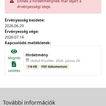
Ennek a hirdetménynek már lejárt a
érvényességi ideje.
Érvényesség kezdete:
2026.06.29
Érvényesség vége:
2026.07.14
Kapcsolódó mellékletek:
Hirdetmény
Megnéz
event_available
Utolsó frissítés: 2026. június 29.
116 KB
PDF dokumentum
Letöltés
További információk