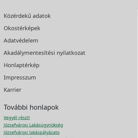
Közérdekű adatok
Okostérképek
Adatvédelem
Akadálymentesítési
nyilatkozat
Honlaptérkép
Impresszum
Karrier
További honlapok
Vegyél részt!
Józsefvárosi Lakásügynökség
Józsefvárosi lakáspályázato