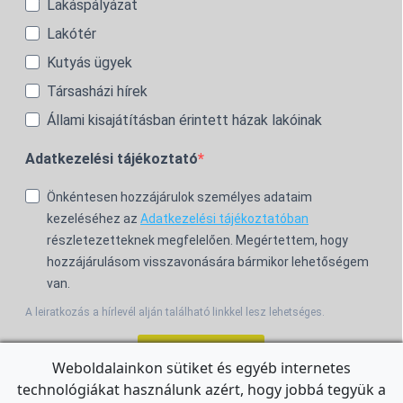
Lakáspályázat
Lakótér
Kutyás ügyek
Társasházi hírek
Állami kisajátításban érintett házak lakóinak
Adatkezelési tájékoztató
Önkéntesen hozzájárulok személyes adataim
kezeléséhez az
Adatkezelési tájékoztatóban
részletezetteknek megfelelően. Megértettem, hogy
hozzájárulásom visszavonására bármikor lehetőségem
van.
A leiratkozás a hírlevél alján található linkkel lesz lehetséges.
Feliratkozom!
Weboldalainkon sütiket és egyéb internetes
technológiákat használunk azért, hogy jobbá tegyük a
For the English Newsletter, click
HERE.