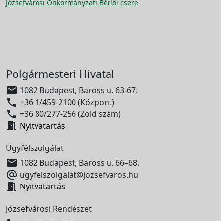
Józsefvárosi Önkormányzati Bérlői csere
Polgármesteri Hivatal

1082 Budapest, Baross u. 63-67.

+36 1/459-2100 (Központ)

+36 80/277-256 (Zöld szám)

Nyitvatartás
Ügyfélszolgálat

1082 Budapest, Baross u. 66–68.

ugyfelszolgalat@jozsefvaros.hu

Nyitvatartás
Józsefvárosi Rendészet