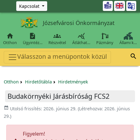
Ugrás a fő tartalomra

Kapcsolat
Józsefvárosi Önkormányzat




Otthon
Ügyintéz…
Részvétel
Átláthat…
Pázmány
Állami k…
Válasszon a menüpontok közül

Otthon
Hirdetőtábla
Hirdetmények
Budakörnyéki Járásbíróság FCS2
event_available
Utolsó frissítés:
2026. június 29.
(Létrehozva:
2026. június
29.
)
Figyelem!