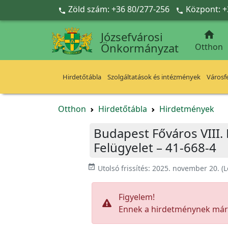
Ugrás a fő tartalomra
Zöld szám: +36 80/277-256
Központ: +



Józsefvárosi
Önkormányzat
Otthon
Hirdetőtábla
Szolgáltatások és intézmények
Városfe
Otthon
Hirdetőtábla
Hirdetmények
Budapest Főváros VIII. 
Felügyelet – 41-668-4
event_available
Utolsó frissítés:
2025. november 20.
(L
Figyelem!
Ennek a hirdetménynek már l