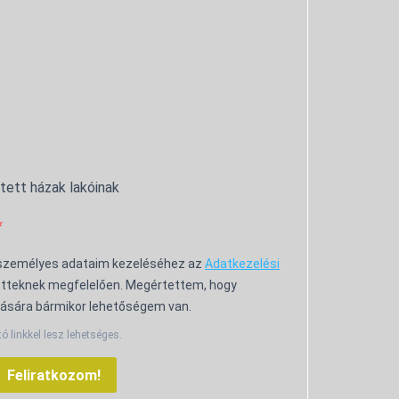
ntett házak lakóinak
 személyes adataim kezeléséhez az
Adatkezelési
tteknek megfelelően. Megértettem, hogy
ására bármikor lehetőségem van.
tó linkkel lesz lehetséges.
Feliratkozom!