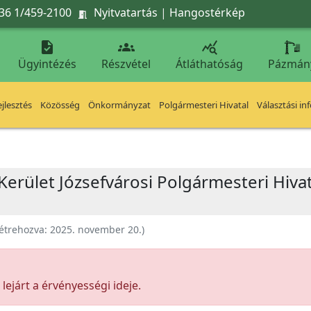
36 1/459-2100
Nyitvatartás
|
Hangostérkép




Ügyintézés
Részvétel
Átláthatóság
Pázmán
jlesztés
Közösség
Önkormányzat
Polgármesteri Hivatal
Választási in
Kerület Józsefvárosi Polgármesteri Hivat
étrehozva:
2025. november 20.
)
ejárt a érvényességi ideje.