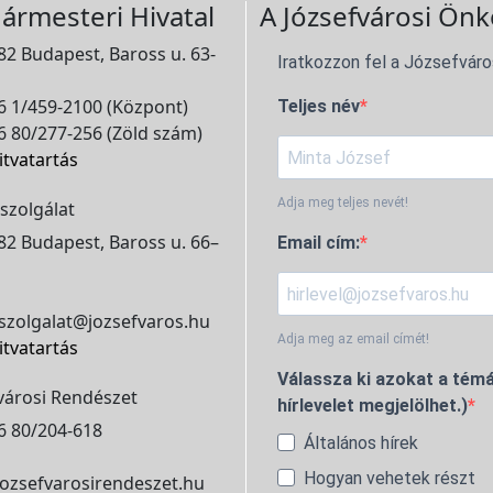
ármesteri Hivatal
A Józsefvárosi Önk
2 Budapest, Baross u. 63-
Iratkozzon fel a Józsefváro
 1/459-2100 (Központ)
Teljes név
 80/277-256 (Zöld szám)
itvatartás
Adja meg teljes nevét!
szolgálat
2 Budapest, Baross u. 66–
Email cím:
szolgalat@jozsefvaros.hu
Adja meg az email címét!
itvatartás
Válassza ki azokat a témá
városi Rendészet
hírlevelet megjelölhet.)
6 80/204-618
Általános hírek
Hogyan vehetek részt
ozsefvarosirendeszet.hu