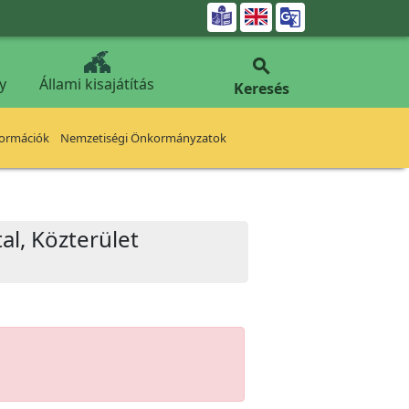


y
Állami kisajátítás
Keresés
formációk
Nemzetiségi Önkormányzatok
al, Közterület