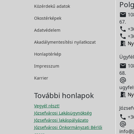
Polg
Közérdekű adatok

108
Okostérképek
67.

+36
Adatvédelem

+36
Akadálymentesítési
nyilatkozat

Ny
Honlaptérkép
Ügyfél

108
Impresszum
68.
Karrier

ugyfel
További honlapok

Ny
Vegyél részt!
József
Józsefvárosi Lakásügynökség

+3
Józsefvárosi lakáspályázato

Józsefvárosi Önkormányzati Bérlői
info@j