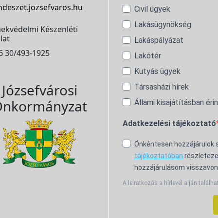
ndeszet.jozsefvaros.hu
Civil ügyek
Lakásügynökség
ekvédelmi Készenléti
lat
Lakáspályázat
6 30/493-1925
Lakótér
Kutyás ügyek
Józsefvárosi
Társasházi hírek
nkormányzat
Állami kisajátításban éri
Adatkezelési tájékoztató
Önkéntesen hozzájárulok
tájékoztatóban
részleteze
hozzájárulásom visszavon
A leiratkozás a hírlevél alján találha