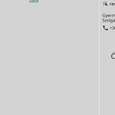
csere
re
Gyerm
Szolgá

+3
Ö