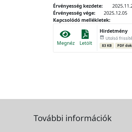
Érvényesség kezdete:
2025.11.
Érvényesség vége:
2025.12.05
Kapcsolódó mellékletek:
Hirdetmény
event_available
Utolsó frissí
Megnéz
Letölt
83 KB
PDF do
További információk