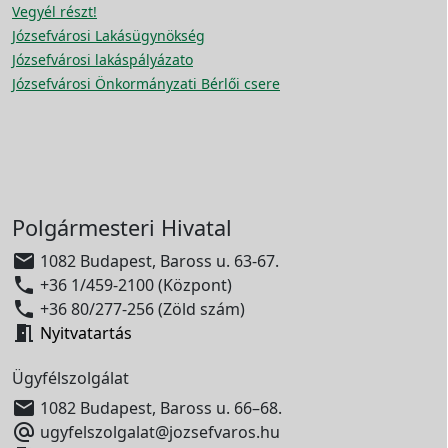
Vegyél részt!
Józsefvárosi Lakásügynökség
Józsefvárosi lakáspályázato
Józsefvárosi Önkormányzati Bérlői csere
Polgármesteri Hivatal

1082 Budapest, Baross u. 63-67.

+36 1/459-2100 (Központ)

+36 80/277-256 (Zöld szám)

Nyitvatartás
Ügyfélszolgálat

1082 Budapest, Baross u. 66–68.

ugyfelszolgalat@jozsefvaros.hu