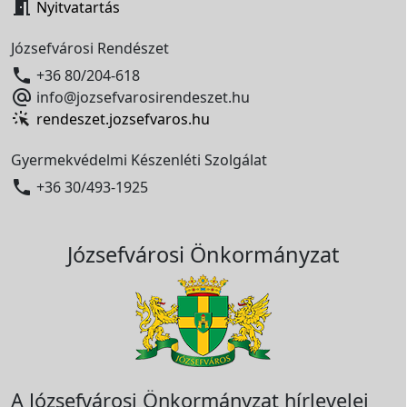

Nyitvatartás
Józsefvárosi Rendészet

+36 80/204-618

info@jozsefvarosirendeszet.hu
rendeszet.jozsefvaros.hu
Gyermekvédelmi Készenléti Szolgálat

+36 30/493-1925
Józsefvárosi Önkormányzat
A Józsefvárosi Önkormányzat hírlevelei