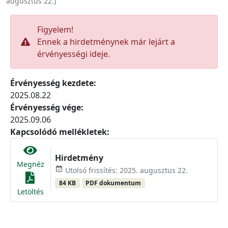
augusztus 22.
)
Figyelem!
Ennek a hirdetménynek már lejárt a
érvényességi ideje.
Érvényesség kezdete:
2025.08.22
Érvényesség vége:
2025.09.06
Kapcsolódó mellékletek:
Hirdetmény
Megnéz
event_available
Utolsó frissítés: 2025. augusztus 22.
84 KB
PDF dokumentum
Letöltés