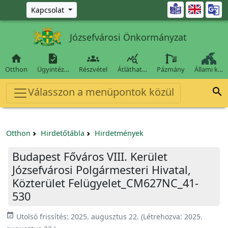
Ugrás a fő tartalomra

Kapcsolat
Józsefvárosi Önkormányzat




Otthon
Ügyintéz…
Részvétel
Átláthat…
Pázmány
Állami k…
Válasszon a menüpontok közül

Otthon
Hirdetőtábla
Hirdetmények
Budapest Főváros VIII. Kerület
Józsefvárosi Polgármesteri Hivatal,
Közterület Felügyelet_CM627NC_41-
530
event_available
Utolsó frissítés:
2025. augusztus 22.
(Létrehozva:
2025.