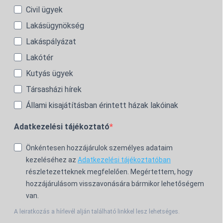
Civil ügyek
Lakásügynökség
Lakáspályázat
Lakótér
Kutyás ügyek
Társasházi hírek
Állami kisajátításban érintett házak lakóinak
Adatkezelési tájékoztató
Önkéntesen hozzájárulok személyes adataim
kezeléséhez az
Adatkezelési tájékoztatóban
részletezetteknek megfelelően. Megértettem, hogy
hozzájárulásom visszavonására bármikor lehetőségem
van.
A leiratkozás a hírlevél alján található linkkel lesz lehetséges.