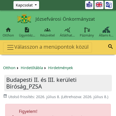
Ugrás a fő tartalomra

Kapcsolat
Józsefvárosi Önkormányzat




Otthon
Ügyintéz…
Részvétel
Átláthat…
Pázmány
Állami k…
Válasszon a menüpontok közül

Otthon
Hirdetőtábla
Hirdetmények
Budapesti II. és III. kerületi
Bíróság_PZSA
event_available
Utolsó frissítés:
2026. július 8.
(Létrehozva:
2026. július 8.
)
Figyelem!