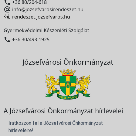

+36 80/204-618

info@jozsefvarosirendeszet.hu
rendeszet.jozsefvaros.hu
Gyermekvédelmi Készenléti Szolgálat

+36 30/493-1925
Józsefvárosi Önkormányzat
A Józsefvárosi Önkormányzat hírlevelei
Iratkozzon fel a Józsefvárosi Önkormányzat
hírleveleire!