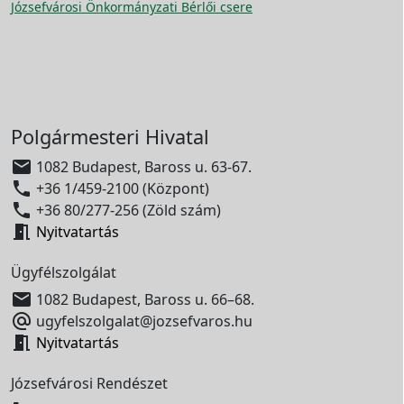
Józsefvárosi Önkormányzati Bérlői csere
Polgármesteri Hivatal

1082 Budapest, Baross u. 63-67.

+36 1/459-2100 (Központ)

+36 80/277-256 (Zöld szám)

Nyitvatartás
Ügyfélszolgálat

1082 Budapest, Baross u. 66–68.

ugyfelszolgalat@jozsefvaros.hu

Nyitvatartás
Józsefvárosi Rendészet