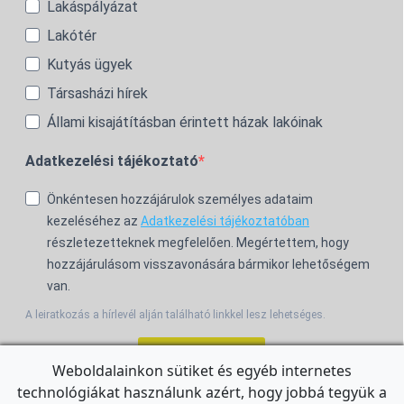
Lakáspályázat
Lakótér
Kutyás ügyek
Társasházi hírek
Állami kisajátításban érintett házak lakóinak
Adatkezelési tájékoztató
Önkéntesen hozzájárulok személyes adataim
kezeléséhez az
Adatkezelési tájékoztatóban
részletezetteknek megfelelően. Megértettem, hogy
hozzájárulásom visszavonására bármikor lehetőségem
van.
A leiratkozás a hírlevél alján található linkkel lesz lehetséges.
Feliratkozom!
Weboldalainkon sütiket és egyéb internetes
technológiákat használunk azért, hogy jobbá tegyük a
For the English Newsletter, click
HERE.