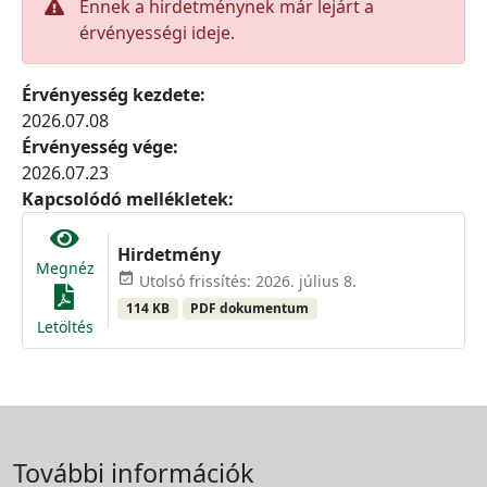
Ennek a hirdetménynek már lejárt a
érvényességi ideje.
Érvényesség kezdete:
2026.07.08
Érvényesség vége:
2026.07.23
Kapcsolódó mellékletek:
Hirdetmény
Megnéz
event_available
Utolsó frissítés: 2026. július 8.
114 KB
PDF dokumentum
Letöltés
További információk