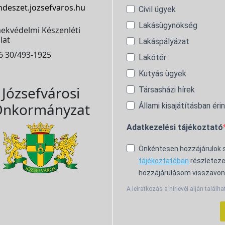
ndeszet.jozsefvaros.hu
Civil ügyek
Lakásügynökség
ekvédelmi Készenléti
lat
Lakáspályázat
6 30/493-1925
Lakótér
Kutyás ügyek
Józsefvárosi
Társasházi hírek
nkormányzat
Állami kisajátításban éri
Adatkezelési tájékoztató
Önkéntesen hozzájárulok
tájékoztatóban
részleteze
hozzájárulásom visszavon
A leiratkozás a hírlevél alján találha