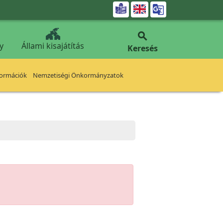


y
Állami kisajátítás
Keresés
formációk
Nemzetiségi Önkormányzatok