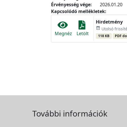
Érvényesség vége:
2026.01.20
Kapcsolódó mellékletek:
Hirdetmény
event_available
Utolsó frissít
Megnéz
Letölt
118 KB
PDF d
További információk