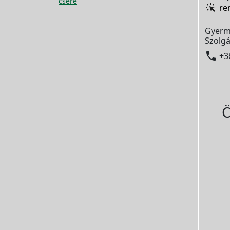
csere
re
Gyerm
Szolgá

+3
Ö