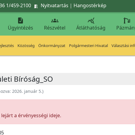
36 1/459-2100
Nyitvatartás
|
Hangostérkép




Ügyintézés
Részvétel
Átláthatóság
Pázmán
jlesztés
Közösség
Önkormányzat
Polgármesteri Hivatal
Választási in
rületi Bíróság_SO
hozva:
2026. január 5.
)
ejárt a érvényességi ideje.
05