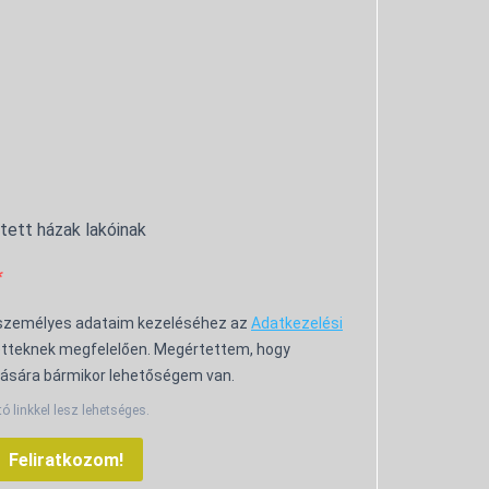
ntett házak lakóinak
 személyes adataim kezeléséhez az
Adatkezelési
tteknek megfelelően. Megértettem, hogy
ására bármikor lehetőségem van.
tó linkkel lesz lehetséges.
Feliratkozom!