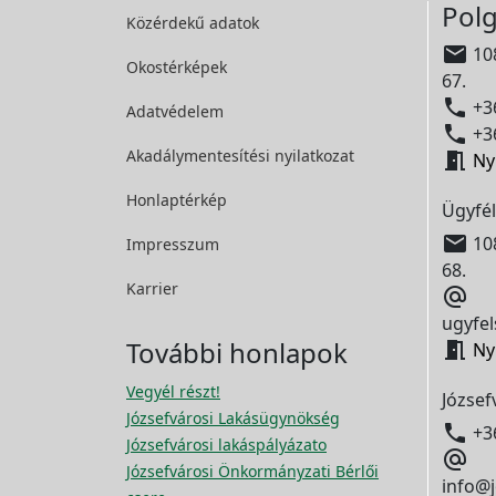
Polg
Közérdekű adatok

108
Okostérképek
67.

+36
Adatvédelem

+36
Akadálymentesítési
nyilatkozat

Ny
Honlaptérkép
Ügyfél

108
Impresszum
68.
Karrier

ugyfel
További honlapok

Ny
Vegyél részt!
József
Józsefvárosi Lakásügynökség

+3
Józsefvárosi lakáspályázato

Józsefvárosi Önkormányzati Bérlői
info@j