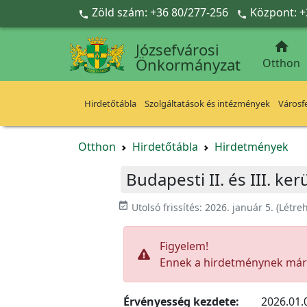
Ugrás a fő tartalomra
Zöld szám: +36 80/277-256
Központ: +



Józsefvárosi
Önkormányzat
Otthon
Hirdetőtábla
Szolgáltatások és intézmények
Városfe
Otthon
Hirdetőtábla
Hirdetmények
Budapesti II. és III. ke
event_available
Utolsó frissítés:
2026. január 5.
(Létre
Figyelem!
Ennek a hirdetménynek már l
Érvényesség kezdete:
2026.01.