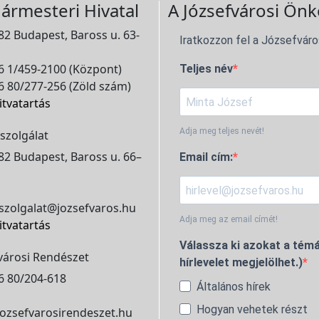
ármesteri Hivatal
A Józsefvárosi Önk
2 Budapest, Baross u. 63-
Iratkozzon fel a Józsefváro
 1/459-2100 (Központ)
Teljes név
 80/277-256 (Zöld szám)
itvatartás
Adja meg teljes nevét!
szolgálat
2 Budapest, Baross u. 66–
Email cím:
szolgalat@jozsefvaros.hu
Adja meg az email címét!
itvatartás
Válassza ki azokat a témá
városi Rendészet
hírlevelet megjelölhet.)
6 80/204-618
Általános hírek
Hogyan vehetek részt
ozsefvarosirendeszet.hu