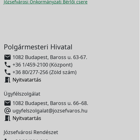
Józsefvárosi Önkormányzati Bérlői csere
Polgármesteri Hivatal

1082 Budapest, Baross u. 63-67.

+36 1/459-2100 (Központ)

+36 80/277-256 (Zöld szám)

Nyitvatartás
Ügyfélszolgálat

1082 Budapest, Baross u. 66–68.

ugyfelszolgalat@jozsefvaros.hu

Nyitvatartás
Józsefvárosi Rendészet