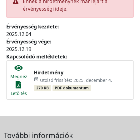
Ennek a hirdetménynek már lejárt a
érvényességi ideje.
Érvényesség kezdete:
2025.12.04
Érvényesség vége:
2025.12.19
Kapcsolódó mellékletek:
Hirdetmény
Megnéz
event_available
Utolsó frissítés: 2025. december 4.
270 KB
PDF dokumentum
Letöltés
További információk