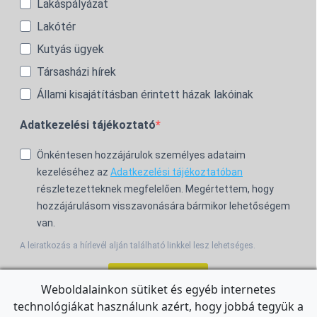
Lakáspályázat
Lakótér
Kutyás ügyek
Társasházi hírek
Állami kisajátításban érintett házak lakóinak
Adatkezelési tájékoztató
Önkéntesen hozzájárulok személyes adataim
kezeléséhez az
Adatkezelési tájékoztatóban
részletezetteknek megfelelően. Megértettem, hogy
hozzájárulásom visszavonására bármikor lehetőségem
van.
A leiratkozás a hírlevél alján található linkkel lesz lehetséges.
Feliratkozom!
Weboldalainkon sütiket és egyéb internetes
technológiákat használunk azért, hogy jobbá tegyük a
For the English Newsletter, click
HERE.