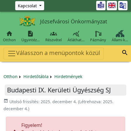
Ugrás a fő tartalomra

Kapcsolat
Józsefvárosi Önkormányzat




Otthon
Ügyintéz…
Részvétel
Átláthat…
Pázmány
Állami k…
Válasszon a menüpontok közül

Otthon
Hirdetőtábla
Hirdetmények
Budapesti IX. Kerületi Ügyészség SJ
event_available
Utolsó frissítés:
2025. december 4.
(Létrehozva:
2025.
december 4.
)
Figyelem!