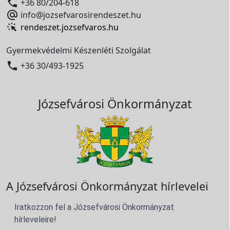

+36 80/204-618

info@jozsefvarosirendeszet.hu
rendeszet.jozsefvaros.hu
Gyermekvédelmi Készenléti Szolgálat

+36 30/493-1925
Józsefvárosi Önkormányzat
A Józsefvárosi Önkormányzat hírlevelei
Iratkozzon fel a Józsefvárosi Önkormányzat
hírleveleire!