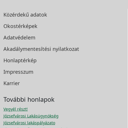
Közérdekű adatok
Okostérképek
Adatvédelem
Akadálymentesítési
nyilatkozat
Honlaptérkép
Impresszum
Karrier
További honlapok
Vegyél részt!
Józsefvárosi Lakásügynökség
Józsefvárosi lakáspályázato