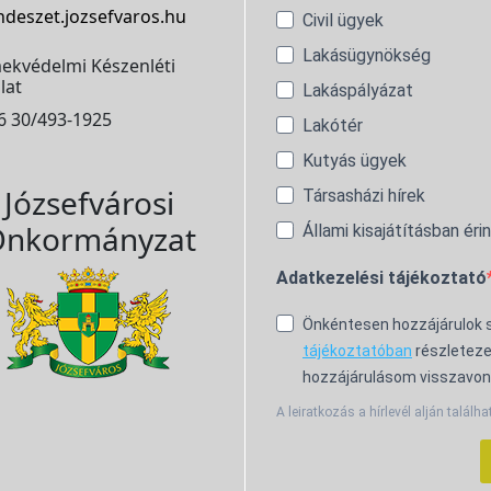
ndeszet.jozsefvaros.hu
Civil ügyek
Lakásügynökség
ekvédelmi Készenléti
lat
Lakáspályázat
6 30/493-1925
Lakótér
Kutyás ügyek
Józsefvárosi
Társasházi hírek
nkormányzat
Állami kisajátításban éri
Adatkezelési tájékoztató
Önkéntesen hozzájárulok
tájékoztatóban
részleteze
hozzájárulásom visszavon
A leiratkozás a hírlevél alján találha