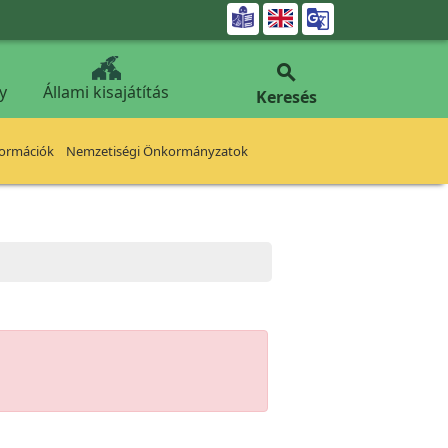


y
Állami kisajátítás
Keresés
formációk
Nemzetiségi Önkormányzatok