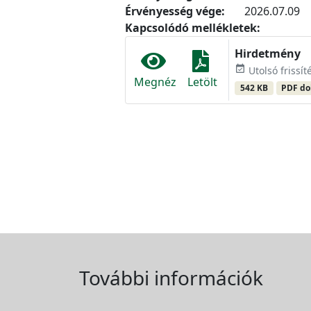
Érvényesség vége:
2026.07.09
Kapcsolódó mellékletek:
Hirdetmény
event_available
Utolsó frissít
Megnéz
Letölt
542 KB
PDF d
További információk