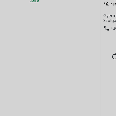
csere
re
Gyerm
Szolgá

+3
Ö