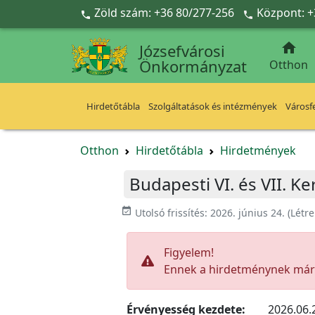
Ugrás a fő tartalomra
Zöld szám: +36 80/277-256
Központ: +



Józsefvárosi
Önkormányzat
Otthon
Hirdetőtábla
Szolgáltatások és intézmények
Városfe
Otthon
Hirdetőtábla
Hirdetmények
Budapesti VI. és VII. 
event_available
Utolsó frissítés:
2026. június 24.
(Létr
Figyelem!
Ennek a hirdetménynek már l
Érvényesség kezdete:
2026.06.