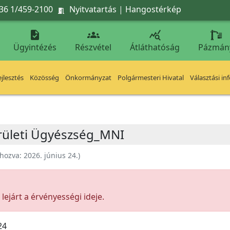
36 1/459-2100
Nyitvatartás
|
Hangostérkép




Ügyintézés
Részvétel
Átláthatóság
Pázmán
jlesztés
Közösség
Önkormányzat
Polgármesteri Hivatal
Választási in
Kerületi Ügyészség_MNI
ehozva:
2026. június 24.
)
ejárt a érvényességi ideje.
24