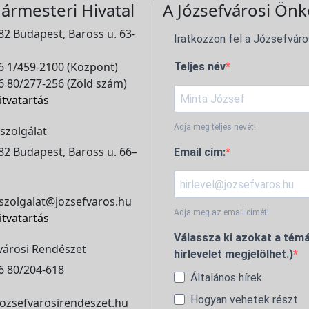
ármesteri Hivatal
A Józsefvárosi Önk
2 Budapest, Baross u. 63-
Iratkozzon fel a Józsefváro
 1/459-2100 (Központ)
Teljes név
 80/277-256 (Zöld szám)
itvatartás
Adja meg teljes nevét!
szolgálat
2 Budapest, Baross u. 66–
Email cím:
szolgalat@jozsefvaros.hu
Adja meg az email címét!
itvatartás
Válassza ki azokat a témá
városi Rendészet
hírlevelet megjelölhet.)
6 80/204-618
Általános hírek
Hogyan vehetek részt
ozsefvarosirendeszet.hu