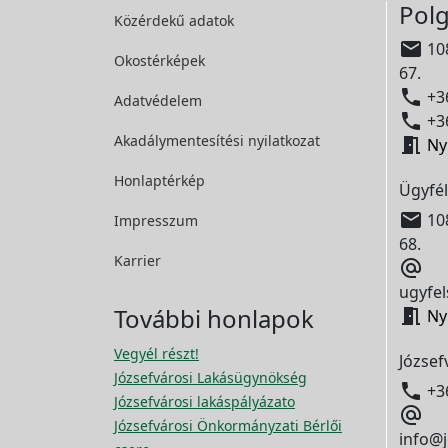
Polg
Közérdekű adatok

108
Okostérképek
67.

+36
Adatvédelem

+36
Akadálymentesítési
nyilatkozat

Ny
Honlaptérkép
Ügyfél

108
Impresszum
68.
Karrier

ugyfel
További honlapok

Ny
Vegyél részt!
József
Józsefvárosi Lakásügynökség

+3
Józsefvárosi lakáspályázato

Józsefvárosi Önkormányzati Bérlői
info@j