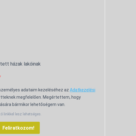
ntett házak lakóinak
 személyes adataim kezeléséhez az
Adatkezelési
tteknek megfelelően. Megértettem, hogy
ására bármikor lehetőségem van.
tó linkkel lesz lehetséges.
Feliratkozom!