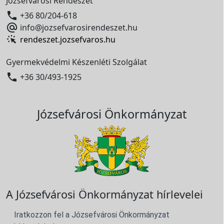
Józsefvárosi Rendészet

+36 80/204-618

info@jozsefvarosirendeszet.hu
rendeszet.jozsefvaros.hu
Gyermekvédelmi Készenléti Szolgálat

+36 30/493-1925
Józsefvárosi Önkormányzat
A Józsefvárosi Önkormányzat hírlevelei
Iratkozzon fel a Józsefvárosi Önkormányzat