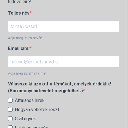
hírleveleire!
Teljes név
Adja meg teljes nevét!
Email cím:
Adja meg az email címét!
Válassza ki azokat a témákat, amelyek érdeklik!
(Bármennyi hírlevelet megjelölhet.)
Általános hírek
Hogyan vehetek részt
Civil ügyek
Lakásügynökség