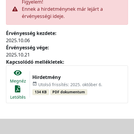
Figyelem!
Ennek a hirdetménynek már lejárt a
érvényességi ideje.
Érvényesség kezdete:
2025.10.06
Érvényesség vége:
2025.10.21
Kapcsolódó mellékletek:
Hirdetmény
Megnéz
event_available
Utolsó frissítés: 2025. október 6.
134 KB
PDF dokumentum
Letöltés