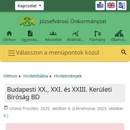
Ugrás a fő tartalomra

Kapcsolat
Józsefvárosi Önkormányzat




Otthon
Ügyintéz…
Részvétel
Átláthat…
Pázmány
Állami k…
Válasszon a menüpontok közül

Otthon
Hirdetőtábla
Hirdetmények
Budapesti XX., XXI. és XXIII. Kerületi
Bíróság BD
event_available
Utolsó frissítés:
2025. október 6.
(Létrehozva:
2025. október
6.
)