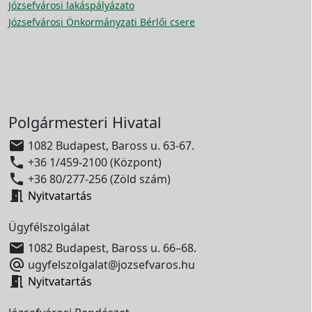
Józsefvárosi lakáspályázato
Józsefvárosi Önkormányzati Bérlői csere
Polgármesteri Hivatal

1082 Budapest, Baross u. 63-67.

+36 1/459-2100 (Központ)

+36 80/277-256 (Zöld szám)

Nyitvatartás
Ügyfélszolgálat

1082 Budapest, Baross u. 66–68.

ugyfelszolgalat@jozsefvaros.hu

Nyitvatartás