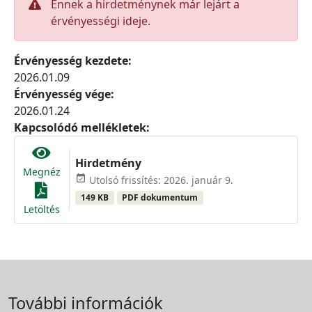
Ennek a hirdetménynek már lejárt a
érvényességi ideje.
Érvényesség kezdete:
2026.01.09
Érvényesség vége:
2026.01.24
Kapcsolódó mellékletek:
Hirdetmény
Megnéz
event_available
Utolsó frissítés: 2026. január 9.
149 KB
PDF dokumentum
Letöltés
További információk