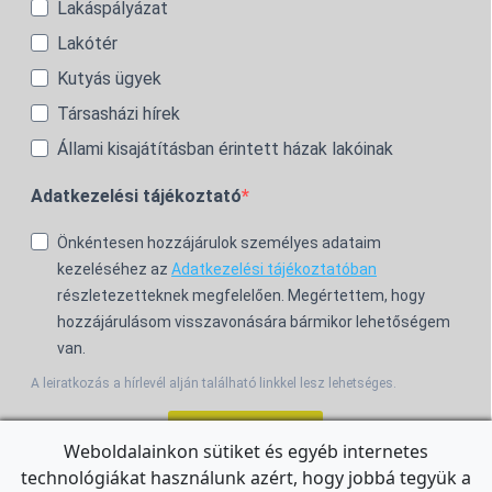
Lakáspályázat
Lakótér
Kutyás ügyek
Társasházi hírek
Állami kisajátításban érintett házak lakóinak
Adatkezelési tájékoztató
Önkéntesen hozzájárulok személyes adataim
kezeléséhez az
Adatkezelési tájékoztatóban
részletezetteknek megfelelően. Megértettem, hogy
hozzájárulásom visszavonására bármikor lehetőségem
van.
A leiratkozás a hírlevél alján található linkkel lesz lehetséges.
Feliratkozom!
Weboldalainkon sütiket és egyéb internetes
technológiákat használunk azért, hogy jobbá tegyük a
For the English Newsletter, click
HERE.