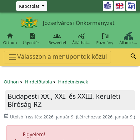
Ugrás a fő tartalomra

Kapcsolat
Józsefvárosi Önkormányzat




Otthon
Ügyintéz…
Részvétel
Átláthat…
Pázmány
Állami k…
Válasszon a menüpontok közül

Otthon
Hirdetőtábla
Hirdetmények
Budapesti XX., XXI. és XXIII. kerületi
Bíróság RZ
event_available
Utolsó frissítés:
2026. január 9.
(Létrehozva:
2026. január 9.
)
Figyelem!