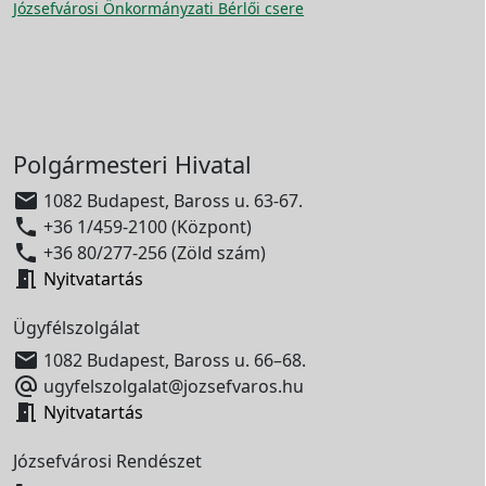
Józsefvárosi Önkormányzati Bérlői csere
Polgármesteri Hivatal

1082 Budapest, Baross u. 63-67.

+36 1/459-2100 (Központ)

+36 80/277-256 (Zöld szám)

Nyitvatartás
Ügyfélszolgálat

1082 Budapest, Baross u. 66–68.

ugyfelszolgalat@jozsefvaros.hu

Nyitvatartás
Józsefvárosi Rendészet