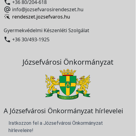

+36 80/204-618

info@jozsefvarosirendeszet.hu
rendeszet.jozsefvaros.hu
Gyermekvédelmi Készenléti Szolgálat

+36 30/493-1925
Józsefvárosi Önkormányzat
A Józsefvárosi Önkormányzat hírlevelei
Iratkozzon fel a Józsefvárosi Önkormányzat
hírleveleire!