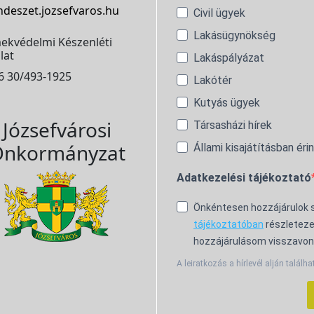
ndeszet.jozsefvaros.hu
Civil ügyek
Lakásügynökség
ekvédelmi Készenléti
lat
Lakáspályázat
6 30/493-1925
Lakótér
Kutyás ügyek
Józsefvárosi
Társasházi hírek
nkormányzat
Állami kisajátításban éri
Adatkezelési tájékoztató
Önkéntesen hozzájárulok
tájékoztatóban
részleteze
hozzájárulásom visszavon
A leiratkozás a hírlevél alján találha