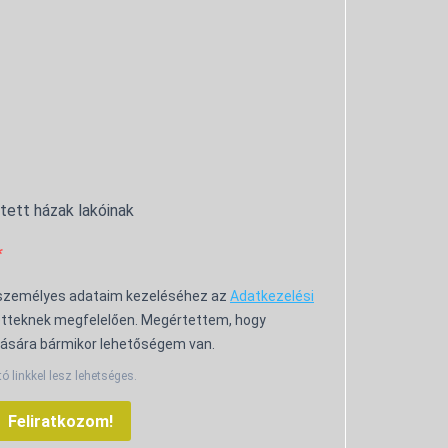
ntett házak lakóinak
 személyes adataim kezeléséhez az
Adatkezelési
tteknek megfelelően. Megértettem, hogy
ására bármikor lehetőségem van.
tó linkkel lesz lehetséges.
Feliratkozom!