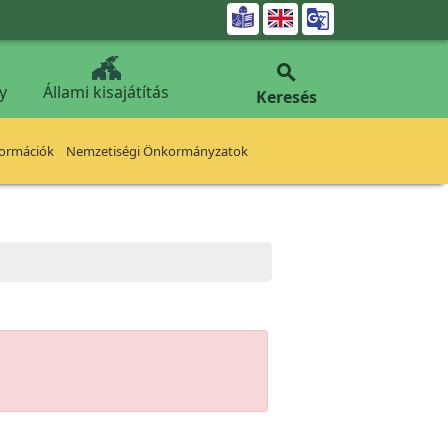


y
Állami kisajátítás
Keresés
formációk
Nemzetiségi Önkormányzatok