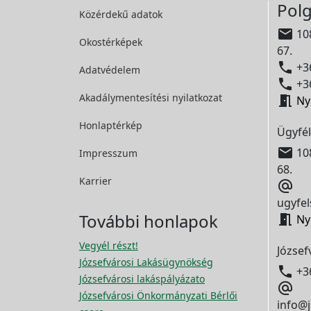
Polg
Közérdekű adatok

108
Okostérképek
67.

+36
Adatvédelem

+36
Akadálymentesítési
nyilatkozat

Ny
Honlaptérkép
Ügyfél

108
Impresszum
68.
Karrier

ugyfel
További honlapok

Ny
Vegyél részt!
József
Józsefvárosi Lakásügynökség

+3
Józsefvárosi lakáspályázato

Józsefvárosi Önkormányzati Bérlői
info@j