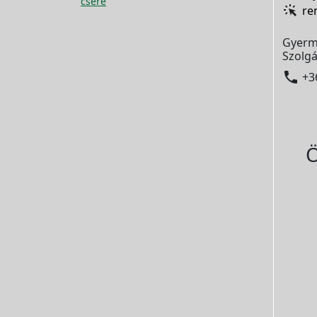
csere
re
Gyerm
Szolgá

+3
Ö