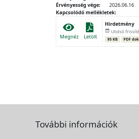
Érvényesség vége:
2026.06.16
Kapcsolódó mellékletek:
Hirdetmény
event_available
Utolsó frissít
Megnéz
Letölt
95 KB
PDF do
További információk