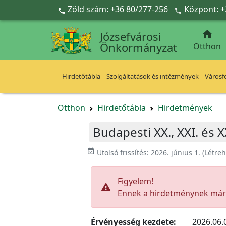
Ugrás a fő tartalomra
Zöld szám: +36 80/277-256
Központ: +



Józsefvárosi
Önkormányzat
Otthon
Hirdetőtábla
Szolgáltatások és intézmények
Városfe
Otthon
Hirdetőtábla
Hirdetmények
Budapesti XX., XXI. és X
event_available
Utolsó frissítés:
2026. június 1.
(Létre
Figyelem!
Ennek a hirdetménynek már l
Érvényesség kezdete:
2026.06.