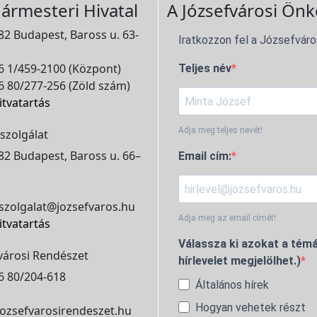
ármesteri Hivatal
A Józsefvárosi Önk
2 Budapest, Baross u. 63-
Iratkozzon fel a Józsefváro
 1/459-2100 (Központ)
Teljes név
 80/277-256 (Zöld szám)
itvatartás
Adja meg teljes nevét!
szolgálat
2 Budapest, Baross u. 66–
Email cím:
szolgalat@jozsefvaros.hu
Adja meg az email címét!
itvatartás
Válassza ki azokat a témá
városi Rendészet
hírlevelet megjelölhet.)
6 80/204-618
Általános hírek
Hogyan vehetek részt
ozsefvarosirendeszet.hu