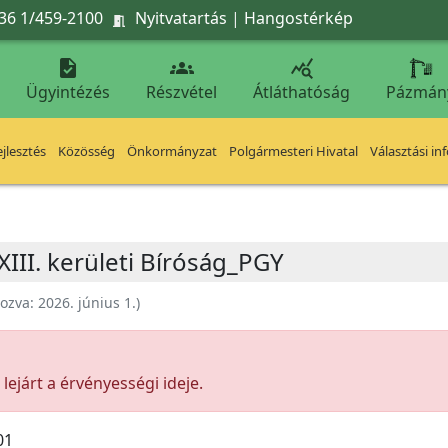
36 1/459-2100
Nyitvatartás
|
Hangostérkép




Ügyintézés
Részvétel
Átláthatóság
Pázmán
jlesztés
Közösség
Önkormányzat
Polgármesteri Hivatal
Választási in
XIII. kerületi Bíróság_PGY
hozva:
2026. június 1.
)
ejárt a érvényességi ideje.
01