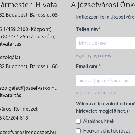
ármesteri Hivatal
A Józsefvárosi Önk
2 Budapest, Baross u. 63-
Iratkozzon fel a Józsefváro
 1/459-2100 (Központ)
Teljes név
 80/277-256 (Zöld szám)
itvatartás
Adja meg teljes nevét!
szolgálat
2 Budapest, Baross u. 66–
Email cím:
szolgalat@jozsefvaros.hu
Adja meg az email címét!
itvatartás
Válassza ki azokat a témá
városi Rendészet
hírlevelet megjelölhet.)
6 80/204-618
Általános hírek
Hogyan vehetek részt
ozsefvarosirendeszet.hu