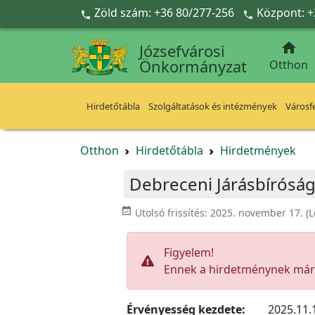
Ugrás a fő tartalomra
Zöld szám: +36 80/277-256
Központ: +



Józsefvárosi
Önkormányzat
Otthon
Hirdetőtábla
Szolgáltatások és intézmények
Városfe
Otthon
Hirdetőtábla
Hirdetmények
Debreceni Járásbírósá
event_available
Utolsó frissítés:
2025. november 17.
(L
Figyelem!
Ennek a hirdetménynek már l
Érvényesség kezdete:
2025.11.