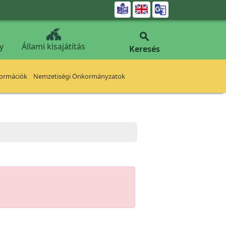


y
Állami kisajátítás
Keresés
formációk
Nemzetiségi Önkormányzatok