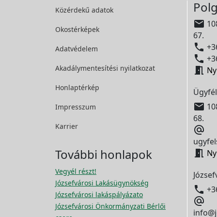
Polg
Közérdekű adatok

108
Okostérképek
67.

+36
Adatvédelem

+36
Akadálymentesítési
nyilatkozat

Ny
Honlaptérkép
Ügyfél

108
Impresszum
68.
Karrier

ugyfel
További honlapok

Ny
Vegyél részt!
József
Józsefvárosi Lakásügynökség

+3
Józsefvárosi lakáspályázato

Józsefvárosi Önkormányzati Bérlői
info@j