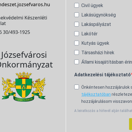
ndeszet.jozsefvaros.hu
Civil ügyek
Lakásügynökség
ekvédelmi Készenléti
lat
Lakáspályázat
6 30/493-1925
Lakótér
Kutyás ügyek
Józsefvárosi
Társasházi hírek
nkormányzat
Állami kisajátításban éri
Adatkezelési tájékoztató
Önkéntesen hozzájárulok
tájékoztatóban
részleteze
hozzájárulásom visszavon
A leiratkozás a hírlevél alján találha