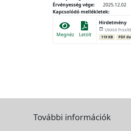
Érvényesség vége:
2025.12.02
Kapcsolódó mellékletek:
Hirdetmény
event_available
Utolsó frissí
Megnéz
Letölt
119 KB
PDF d
További információk