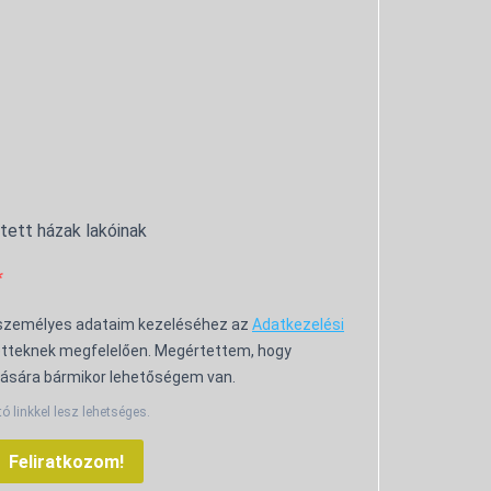
ntett házak lakóinak
 személyes adataim kezeléséhez az
Adatkezelési
tteknek megfelelően. Megértettem, hogy
ására bármikor lehetőségem van.
tó linkkel lesz lehetséges.
Feliratkozom!