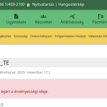
36 1/459-2100
Nyitvatartás
|
Hangostérkép




Ügyintézés
Részvétel
Átláthatóság
Pázmán
jlesztés
Közösség
Önkormányzat
Polgármesteri Hivatal
Választási in
g_TE
étrehozva:
2025. november 17.
)
ejárt a érvényességi ideje.
17