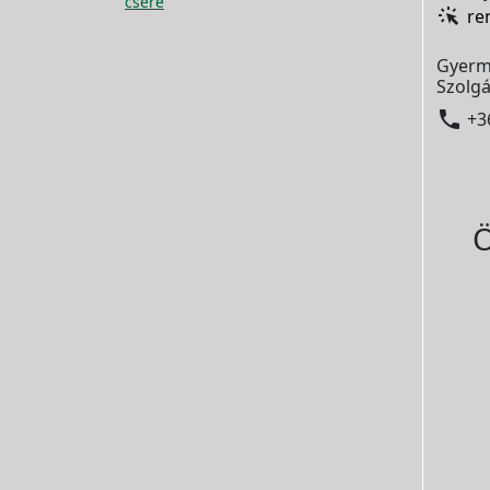
csere
re
Gyerm
Szolgá

+3
Ö