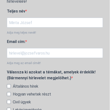
hírleveleire!
Teljes név
Adja meg teljes nevét!
Email cím:
Adja meg az email címét!
Válassza ki azokat a témákat, amelyek érdeklik!
(Bármennyi hírlevelet megjelölhet.)
Általános hírek
Hogyan vehetek részt
Civil ügyek
Lakásügynökség