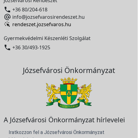
Józsefvárosi Rendészet

+36 80/204-618

info@jozsefvarosirendeszet.hu
rendeszet.jozsefvaros.hu
Gyermekvédelmi Készenléti Szolgálat

+36 30/493-1925
Józsefvárosi Önkormányzat
A Józsefvárosi Önkormányzat hírlevelei
Iratkozzon fel a Józsefvárosi Önkormányzat