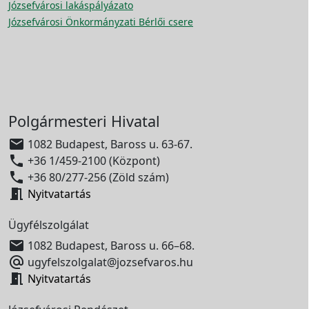
Józsefvárosi lakáspályázato
Józsefvárosi Önkormányzati Bérlői csere
Polgármesteri Hivatal

1082 Budapest, Baross u. 63-67.

+36 1/459-2100 (Központ)

+36 80/277-256 (Zöld szám)

Nyitvatartás
Ügyfélszolgálat

1082 Budapest, Baross u. 66–68.

ugyfelszolgalat@jozsefvaros.hu

Nyitvatartás