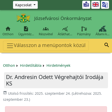
Ugrás a fő tartalomra

Kapcsolat
Józsefvárosi Önkormányzat




Otthon
Ügyintéz…
Részvétel
Átláthat…
Pázmány
Állami k…
Válasszon a menüpontok közül

Otthon
Hirdetőtábla
Hirdetmények
Dr. Andresin Odett Végrehajtói Irodája
KS
event_available
Utolsó frissítés:
2025. szeptember 24.
(Létrehozva:
2025.
szeptember 23.
)