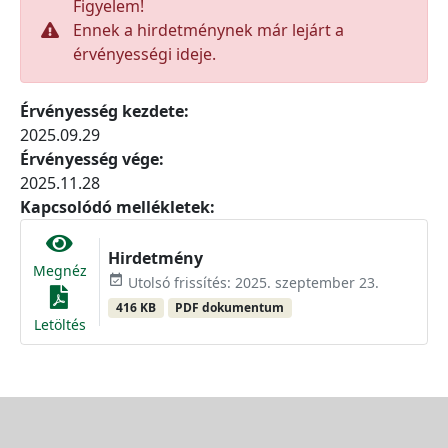
Figyelem!
Ennek a hirdetménynek már lejárt a
érvényességi ideje.
Érvényesség kezdete:
2025.09.29
Érvényesség vége:
2025.11.28
Kapcsolódó mellékletek:
Hirdetmény
Megnéz
event_available
Utolsó frissítés: 2025. szeptember 23.
416 KB
PDF dokumentum
Letöltés