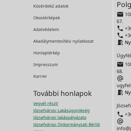
Polg
Közérdekű adatok

108
Okostérképek
67.

+36
Adatvédelem

+36
Akadálymentesítési
nyilatkozat

Ny
Honlaptérkép
Ügyfél

108
Impresszum
68.
Karrier

ugyfel
További honlapok

Ny
Vegyél részt!
József
Józsefvárosi Lakásügynökség

+3
Józsefvárosi lakáspályázato

Józsefvárosi Önkormányzati Bérlői
info@j