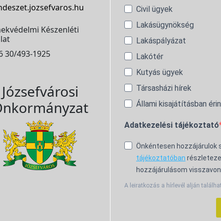
ndeszet.jozsefvaros.hu
Civil ügyek
Lakásügynökség
ekvédelmi Készenléti
lat
Lakáspályázat
6 30/493-1925
Lakótér
Kutyás ügyek
Józsefvárosi
Társasházi hírek
nkormányzat
Állami kisajátításban éri
Adatkezelési tájékoztató
Önkéntesen hozzájárulok
tájékoztatóban
részleteze
hozzájárulásom visszavon
A leiratkozás a hírlevél alján találha