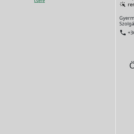
csere
re
Gyerm
Szolgá

+3
Ö