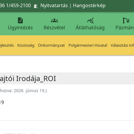
36 1/459-2100
Nyitvatartás
|
Hangostérkép




Ügyintézés
Részvétel
Átláthatóság
Pázmán
jlesztés
Közösség
Önkormányzat
Polgármesteri Hivatal
Választási in
ajtói Irodája_ROI
ehozva:
2026. június 19.
)
19