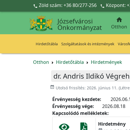
Ugrás a fő tartalomra
Zöld szám: +36 80/277-256
Központ: +



Józsefvárosi
Önkormányzat
Otthon
Hirdetőtábla
Szolgáltatások és intézmények
Városfe
Otthon
Hirdetőtábla
Hirdetmények
dr. Andris Ildikó Végreh
event_available
Utolsó frissítés:
2026. június 11.
(Létr
Érvényesség kezdete:
2026.06.
Érvényesség vége:
2026.08.18
Kapcsolódó mellékletek:
Hirdetmény