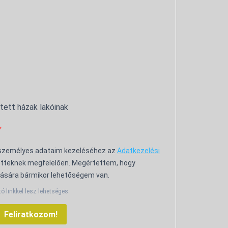
ntett házak lakóinak
 személyes adataim kezeléséhez az
Adatkezelési
tteknek megfelelően. Megértettem, hogy
ására bármikor lehetőségem van.
tó linkkel lesz lehetséges.
Feliratkozom!