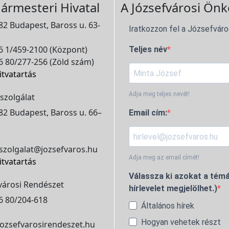
ármesteri Hivatal
A Józsefvárosi Önk
2 Budapest, Baross u. 63-
Iratkozzon fel a Józsefváro
 1/459-2100 (Központ)
Teljes név
 80/277-256 (Zöld szám)
itvatartás
Adja meg teljes nevét!
szolgálat
2 Budapest, Baross u. 66–
Email cím:
szolgalat@jozsefvaros.hu
Adja meg az email címét!
itvatartás
Válassza ki azokat a témá
városi Rendészet
hírlevelet megjelölhet.)
6 80/204-618
Általános hírek
Hogyan vehetek részt
ozsefvarosirendeszet.hu