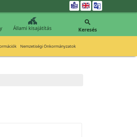


y
Állami kisajátítás
Keresés
formációk
Nemzetiségi Önkormányzatok