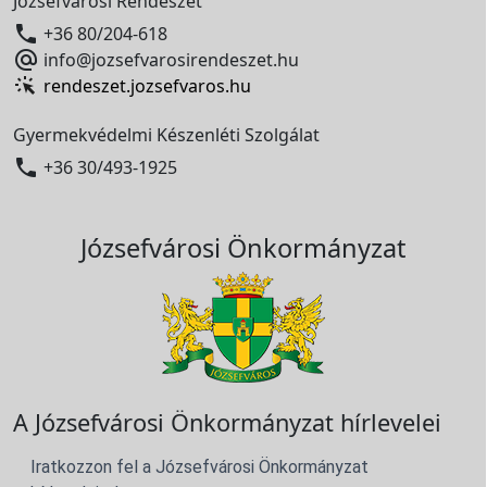
Józsefvárosi Rendészet

+36 80/204-618

info@jozsefvarosirendeszet.hu
rendeszet.jozsefvaros.hu
Gyermekvédelmi Készenléti Szolgálat

+36 30/493-1925
Józsefvárosi Önkormányzat
A Józsefvárosi Önkormányzat hírlevelei
Iratkozzon fel a Józsefvárosi Önkormányzat