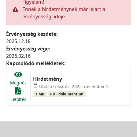
Figyelem!
Ennek a hirdetménynek már lejárt a
érvényességi ideje.
Érvényesség kezdete:
2025.12.18
Érvényesség vége:
2026.02.16
Kapcsolódó mellékletek:
Hirdetmény
Megnéz
event_available
Utolsó frissítés: 2025. december 2.
1 MB
PDF dokumentum
Letöltés