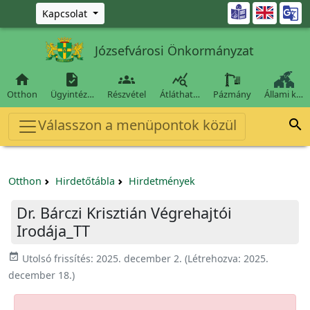
Ugrás a fő tartalomra

Kapcsolat
Józsefvárosi Önkormányzat




Otthon
Ügyintéz…
Részvétel
Átláthat…
Pázmány
Állami k…
Válasszon a menüpontok közül

Otthon
Hirdetőtábla
Hirdetmények
Dr. Bárczi Krisztián Végrehajtói
Irodája_TT
event_available
Utolsó frissítés:
2025. december 2.
(Létrehozva:
2025.
december 18.
)