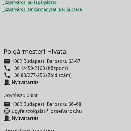
Józsefvárosi lakáspályázato
Józsefvárosi Önkormányzati Bérlői csere
Polgármesteri Hivatal

1082 Budapest, Baross u. 63-67.

+36 1/459-2100 (Központ)

+36 80/277-256 (Zöld szám)

Nyitvatartás
Ügyfélszolgálat

1082 Budapest, Baross u. 66–68.

ugyfelszolgalat@jozsefvaros.hu

Nyitvatartás