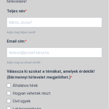
hírleveleire!
Teljes név
Adja meg teljes nevét!
Email cím:
Adja meg az email címét!
Válassza ki azokat a témákat, amelyek érdeklik!
(Bármennyi hírlevelet megjelölhet.)
Általános hírek
Hogyan vehetek részt
Civil ügyek
Lakásügynökség