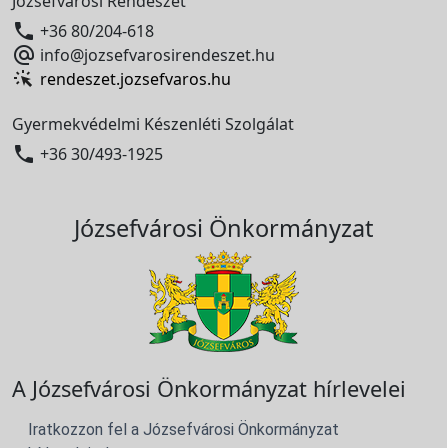
Józsefvárosi Rendészet

+36 80/204-618

info@jozsefvarosirendeszet.hu
rendeszet.jozsefvaros.hu
Gyermekvédelmi Készenléti Szolgálat

+36 30/493-1925
Józsefvárosi Önkormányzat
A Józsefvárosi Önkormányzat hírlevelei
Iratkozzon fel a Józsefvárosi Önkormányzat