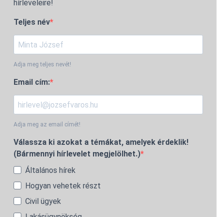
hírleveleire!
Teljes név
Adja meg teljes nevét!
Email cím:
Adja meg az email címét!
Válassza ki azokat a témákat, amelyek érdeklik!
(Bármennyi hírlevelet megjelölhet.)
Általános hírek
Hogyan vehetek részt
Civil ügyek
Lakásügynökség