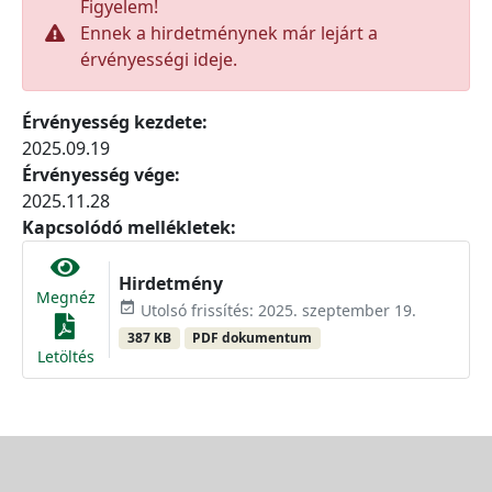
Figyelem!
Ennek a hirdetménynek már lejárt a
érvényességi ideje.
Érvényesség kezdete:
2025.09.19
Érvényesség vége:
2025.11.28
Kapcsolódó mellékletek:
Hirdetmény
Megnéz
event_available
Utolsó frissítés: 2025. szeptember 19.
387 KB
PDF dokumentum
Letöltés