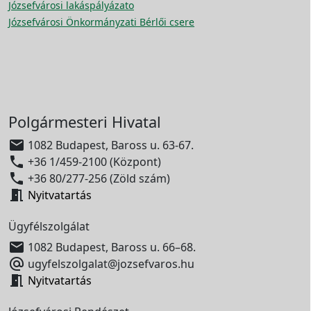
Józsefvárosi lakáspályázato
Józsefvárosi Önkormányzati Bérlői csere
Polgármesteri Hivatal

1082 Budapest, Baross u. 63-67.

+36 1/459-2100 (Központ)

+36 80/277-256 (Zöld szám)

Nyitvatartás
Ügyfélszolgálat

1082 Budapest, Baross u. 66–68.

ugyfelszolgalat@jozsefvaros.hu

Nyitvatartás