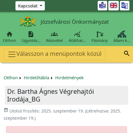
Ugrás a fő tartalomra

Kapcsolat
Józsefvárosi Önkormányzat




Otthon
Ügyintéz…
Részvétel
Átláthat…
Pázmány
Állami k…
Válasszon a menüpontok közül

Otthon
Hirdetőtábla
Hirdetmények
Dr. Bartha Ágnes Végrehajtói
Irodája_BG
event_available
Utolsó frissítés:
2025. szeptember 19.
(Létrehozva:
2025.
szeptember 19.
)