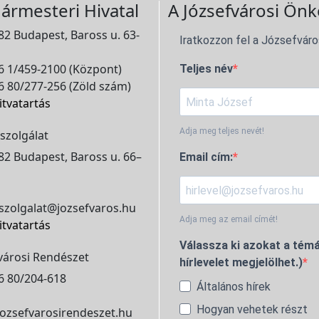
ármesteri Hivatal
A Józsefvárosi Önk
2 Budapest, Baross u. 63-
Iratkozzon fel a Józsefváro
 1/459-2100 (Központ)
Teljes név
 80/277-256 (Zöld szám)
itvatartás
Adja meg teljes nevét!
szolgálat
2 Budapest, Baross u. 66–
Email cím:
szolgalat@jozsefvaros.hu
Adja meg az email címét!
itvatartás
Válassza ki azokat a témá
városi Rendészet
hírlevelet megjelölhet.)
6 80/204-618
Általános hírek
Hogyan vehetek részt
ozsefvarosirendeszet.hu