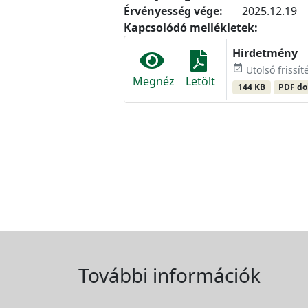
Érvényesség vége:
2025.12.19
Kapcsolódó mellékletek:
Hirdetmény
event_available
Utolsó frissít
Megnéz
Letölt
144 KB
PDF d
További információk