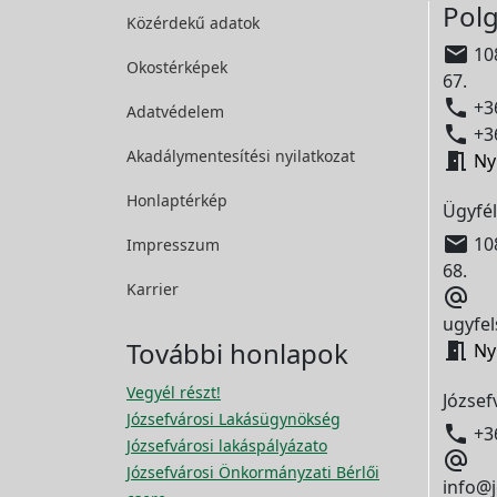
Polg
Közérdekű adatok

108
Okostérképek
67.

+36
Adatvédelem

+36
Akadálymentesítési
nyilatkozat

Ny
Honlaptérkép
Ügyfél

108
Impresszum
68.
Karrier

ugyfel
További honlapok

Ny
Vegyél részt!
József
Józsefvárosi Lakásügynökség

+3
Józsefvárosi lakáspályázato

Józsefvárosi Önkormányzati Bérlői
info@j