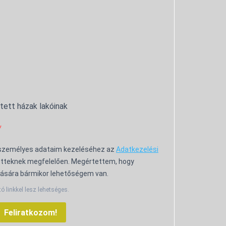
ntett házak lakóinak
 személyes adataim kezeléséhez az
Adatkezelési
tteknek megfelelően. Megértettem, hogy
ására bármikor lehetőségem van.
tó linkkel lesz lehetséges.
Feliratkozom!