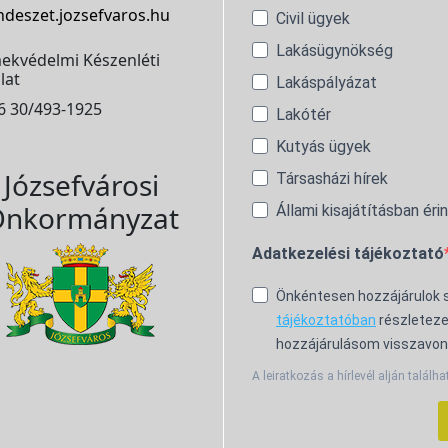
ndeszet.jozsefvaros.hu
Civil ügyek
Lakásügynökség
ekvédelmi Készenléti
lat
Lakáspályázat
6 30/493-1925
Lakótér
Kutyás ügyek
Józsefvárosi
Társasházi hírek
nkormányzat
Állami kisajátításban éri
Adatkezelési tájékoztató
Önkéntesen hozzájárulok
tájékoztatóban
részleteze
hozzájárulásom visszavon
A leiratkozás a hírlevél alján találha