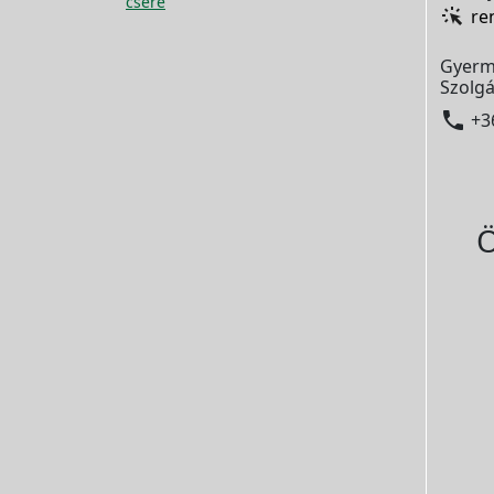
csere
re
Gyerm
Szolgá

+3
Ö