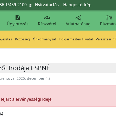
36 1/459-2100
Nyitvatartás
|
Hangostérkép




Ügyintézés
Részvétel
Átláthatóság
Pázmán
jlesztés
Közösség
Önkormányzat
Polgármesteri Hivatal
Választási in
zői Irodája CSPNÉ
trehozva:
2025. december 4.
)
ejárt a érvényességi ideje.
04