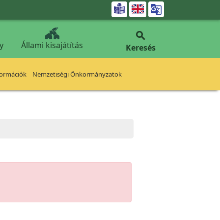


y
Állami kisajátítás
Keresés
formációk
Nemzetiségi Önkormányzatok