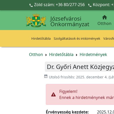
Ugrás a fő tartalomra
Zöld szám: +36 80/277-256
Központ: +



Józsefvárosi
Önkormányzat
Otthon
Hirdetőtábla
Szolgáltatások és intézmények
Városfe
Otthon
Hirdetőtábla
Hirdetmények
Dr. Győri Anett Közjegy
event_available
Utolsó frissítés:
2025. december 4.
(Lé
Figyelem!
Ennek a hirdetménynek már l
Érvényesség kezdete:
2025.12.