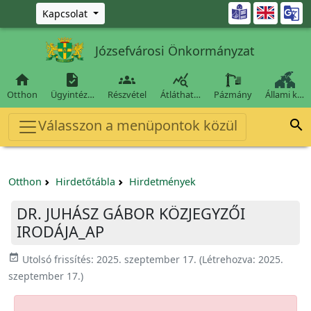
Ugrás a fő tartalomra

Kapcsolat
Józsefvárosi Önkormányzat




Otthon
Ügyintéz…
Részvétel
Átláthat…
Pázmány
Állami k…
Válasszon a menüpontok közül

Otthon
Hirdetőtábla
Hirdetmények
DR. JUHÁSZ GÁBOR KÖZJEGYZŐI
IRODÁJA_AP
event_available
Utolsó frissítés:
2025. szeptember 17.
(Létrehozva:
2025.
szeptember 17.
)