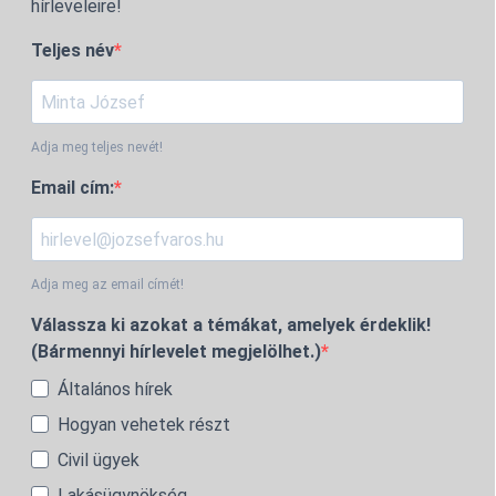
hírleveleire!
Teljes név
Adja meg teljes nevét!
Email cím:
Adja meg az email címét!
Válassza ki azokat a témákat, amelyek érdeklik!
(Bármennyi hírlevelet megjelölhet.)
Általános hírek
Hogyan vehetek részt
Civil ügyek
Lakásügynökség