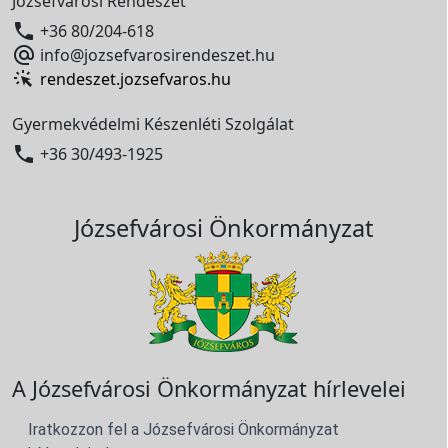
Józsefvárosi Rendészet

+36 80/204-618

info@jozsefvarosirendeszet.hu
rendeszet.jozsefvaros.hu
Gyermekvédelmi Készenléti Szolgálat

+36 30/493-1925
Józsefvárosi Önkormányzat
A Józsefvárosi Önkormányzat hírlevelei
Iratkozzon fel a Józsefvárosi Önkormányzat