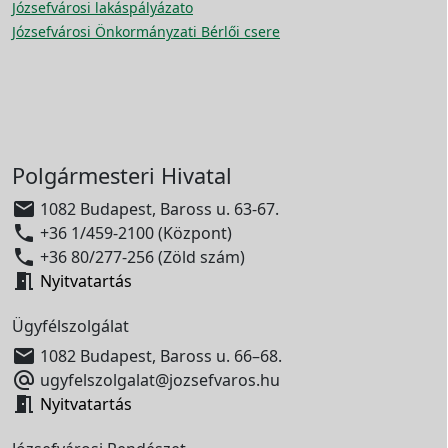
Józsefvárosi lakáspályázato
Józsefvárosi Önkormányzati Bérlői csere
Polgármesteri Hivatal

1082 Budapest, Baross u. 63-67.

+36 1/459-2100 (Központ)

+36 80/277-256 (Zöld szám)

Nyitvatartás
Ügyfélszolgálat

1082 Budapest, Baross u. 66–68.

ugyfelszolgalat@jozsefvaros.hu

Nyitvatartás