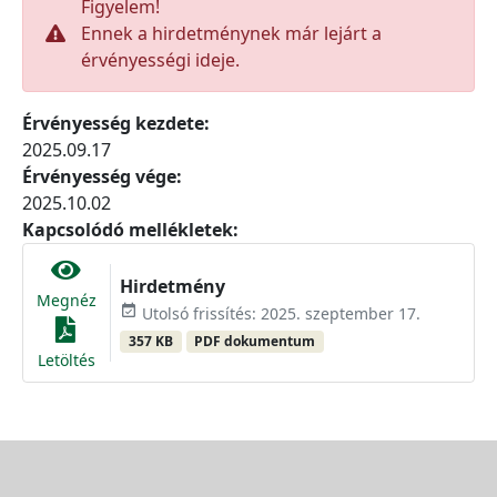
Figyelem!
Ennek a hirdetménynek már lejárt a
érvényességi ideje.
Érvényesség kezdete:
2025.09.17
Érvényesség vége:
2025.10.02
Kapcsolódó mellékletek:
Hirdetmény
Megnéz
event_available
Utolsó frissítés: 2025. szeptember 17.
357 KB
PDF dokumentum
Letöltés