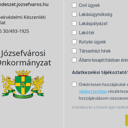
ndeszet.jozsefvaros.hu
Civil ügyek
Lakásügynökség
ekvédelmi Készenléti
lat
Lakáspályázat
6 30/493-1925
Lakótér
Kutyás ügyek
Józsefvárosi
Társasházi hírek
nkormányzat
Állami kisajátításban éri
Adatkezelési tájékoztató
Önkéntesen hozzájárulok
tájékoztatóban
részleteze
hozzájárulásom visszavon
A leiratkozás a hírlevél alján találha