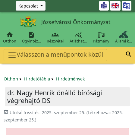
Ugrás a fő tartalomra

Kapcsolat
Józsefvárosi Önkormányzat




Otthon
Ügyintéz…
Részvétel
Átláthat…
Pázmány
Állami k…
Válasszon a menüpontok közül

Otthon
Hirdetőtábla
Hirdetmények
dr. Nagy Henrik önálló bírósági
végrehajtó DS
event_available
Utolsó frissítés:
2025. szeptember 25.
(Létrehozva:
2025.
szeptember 25.
)