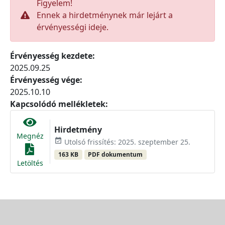
Figyelem!
Ennek a hirdetménynek már lejárt a
érvényességi ideje.
Érvényesség kezdete:
2025.09.25
Érvényesség vége:
2025.10.10
Kapcsolódó mellékletek:
Hirdetmény
Megnéz
event_available
Utolsó frissítés: 2025. szeptember 25.
163 KB
PDF dokumentum
Letöltés