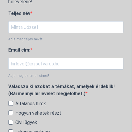
hírleveleire!
Teljes név
Adja meg teljes nevét!
Email cím:
Adja meg az email címét!
Válassza ki azokat a témákat, amelyek érdeklik!
(Bármennyi hírlevelet megjelölhet.)
Általános hírek
Hogyan vehetek részt
Civil ügyek
Lakásügynökség