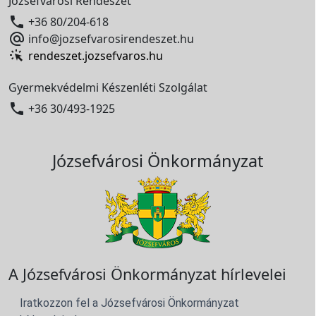
Józsefvárosi Rendészet

+36 80/204-618

info@jozsefvarosirendeszet.hu
rendeszet.jozsefvaros.hu
Gyermekvédelmi Készenléti Szolgálat

+36 30/493-1925
Józsefvárosi Önkormányzat
A Józsefvárosi Önkormányzat hírlevelei
Iratkozzon fel a Józsefvárosi Önkormányzat