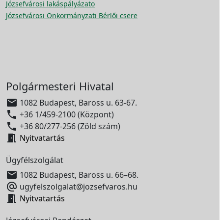
Józsefvárosi lakáspályázato
Józsefvárosi Önkormányzati Bérlői csere
Polgármesteri Hivatal

1082 Budapest, Baross u. 63-67.

+36 1/459-2100 (Központ)

+36 80/277-256 (Zöld szám)

Nyitvatartás
Ügyfélszolgálat

1082 Budapest, Baross u. 66–68.

ugyfelszolgalat@jozsefvaros.hu

Nyitvatartás