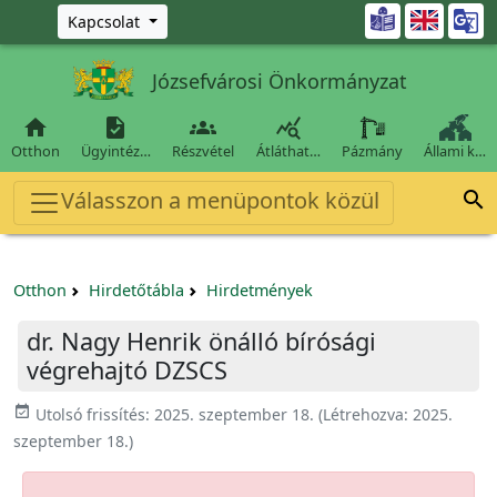
Ugrás a fő tartalomra

Kapcsolat
Józsefvárosi Önkormányzat




Otthon
Ügyintéz…
Részvétel
Átláthat…
Pázmány
Állami k…
Válasszon a menüpontok közül

Otthon
Hirdetőtábla
Hirdetmények
dr. Nagy Henrik önálló bírósági
végrehajtó DZSCS
event_available
Utolsó frissítés:
2025. szeptember 18.
(Létrehozva:
2025.
szeptember 18.
)