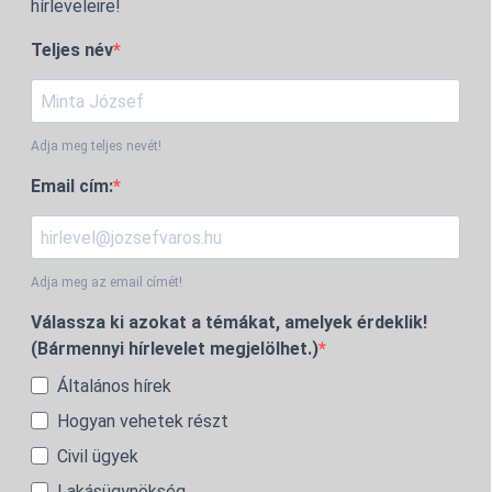
hírleveleire!
Teljes név
Adja meg teljes nevét!
Email cím:
Adja meg az email címét!
Válassza ki azokat a témákat, amelyek érdeklik!
(Bármennyi hírlevelet megjelölhet.)
Általános hírek
Hogyan vehetek részt
Civil ügyek
Lakásügynökség