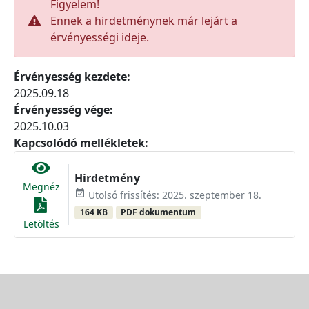
Figyelem!
Ennek a hirdetménynek már lejárt a
érvényességi ideje.
Érvényesség kezdete:
2025.09.18
Érvényesség vége:
2025.10.03
Kapcsolódó mellékletek:
Hirdetmény
Megnéz
event_available
Utolsó frissítés: 2025. szeptember 18.
164 KB
PDF dokumentum
Letöltés