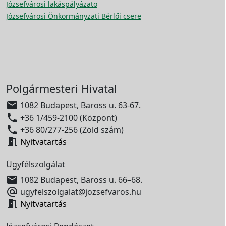
Józsefvárosi lakáspályázato
Józsefvárosi Önkormányzati Bérlői csere
Polgármesteri Hivatal

1082 Budapest, Baross u. 63-67.

+36 1/459-2100 (Központ)

+36 80/277-256 (Zöld szám)

Nyitvatartás
Ügyfélszolgálat

1082 Budapest, Baross u. 66–68.

ugyfelszolgalat@jozsefvaros.hu

Nyitvatartás