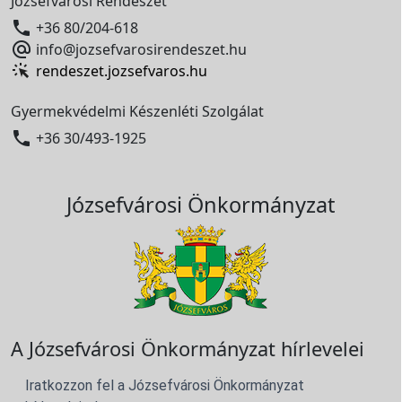
Józsefvárosi Rendészet

+36 80/204-618

info@jozsefvarosirendeszet.hu
rendeszet.jozsefvaros.hu
Gyermekvédelmi Készenléti Szolgálat

+36 30/493-1925
Józsefvárosi Önkormányzat
A Józsefvárosi Önkormányzat hírlevelei
Iratkozzon fel a Józsefvárosi Önkormányzat