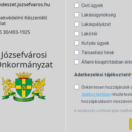
ndeszet.jozsefvaros.hu
Civil ügyek
Lakásügynökség
ekvédelmi Készenléti
lat
Lakáspályázat
6 30/493-1925
Lakótér
Kutyás ügyek
Józsefvárosi
Társasházi hírek
nkormányzat
Állami kisajátításban éri
Adatkezelési tájékoztató
Önkéntesen hozzájárulok
tájékoztatóban
részleteze
hozzájárulásom visszavon
A leiratkozás a hírlevél alján találha