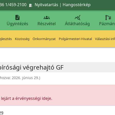
36 1/459-2100
Nyitvatartás
|
Hangostérkép




Ügyintézés
Részvétel
Átláthatóság
Pázmán
jlesztés
Közösség
Önkormányzat
Polgármesteri Hivatal
Választási in
bírósági végrehajtó GF
ehozva:
2026. június 29.
)
ejárt a érvényességi ideje.
29