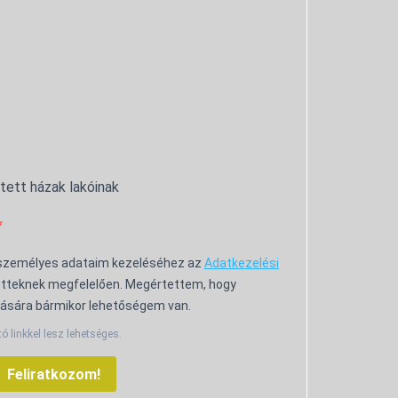
ntett házak lakóinak
 személyes adataim kezeléséhez az
Adatkezelési
tteknek megfelelően. Megértettem, hogy
ására bármikor lehetőségem van.
tó linkkel lesz lehetséges.
Feliratkozom!