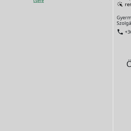
csere
re
Gyerm
Szolgá

+3
Ö