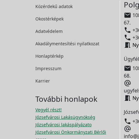
Polg
Közérdekű adatok

108
Okostérképek
67.

+36
Adatvédelem

+36
Akadálymentesítési
nyilatkozat

Ny
Honlaptérkép
Ügyfél

108
Impresszum
68.
Karrier

ugyfel
További honlapok

Ny
Vegyél részt!
József
Józsefvárosi Lakásügynökség

+3
Józsefvárosi lakáspályázato

Józsefvárosi Önkormányzati Bérlői
info@j