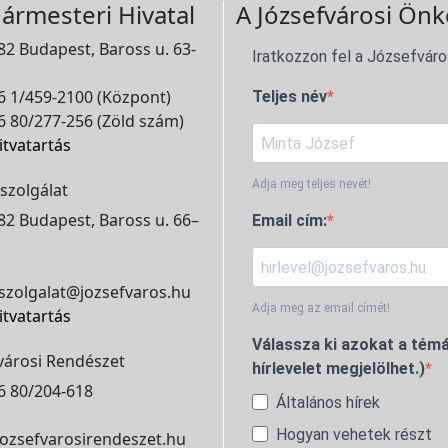
ármesteri Hivatal
A Józsefvárosi Önk
2 Budapest, Baross u. 63-
Iratkozzon fel a Józsefváro
 1/459-2100 (Központ)
Teljes név
 80/277-256 (Zöld szám)
itvatartás
Adja meg teljes nevét!
szolgálat
2 Budapest, Baross u. 66–
Email cím:
szolgalat@jozsefvaros.hu
Adja meg az email címét!
itvatartás
Válassza ki azokat a témá
városi Rendészet
hírlevelet megjelölhet.)
6 80/204-618
Általános hírek
Hogyan vehetek részt
ozsefvarosirendeszet.hu