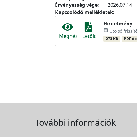
Érvényesség vége:
2026.07.14
Kapcsolódó mellékletek:
Hirdetmény
event_available
Utolsó frissít
Megnéz
Letölt
273 KB
PDF d
További információk