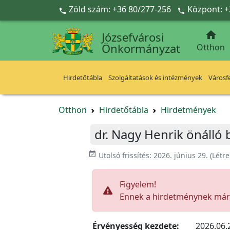
Ugrás a fő tartalomra
Zöld szám: +36 80/277-256
Központ: +



Józsefvárosi
Önkormányzat
Otthon
Hirdetőtábla
Szolgáltatások és intézmények
Városfe
Otthon
Hirdetőtábla
Hirdetmények
dr. Nagy Henrik önálló 
event_available
Utolsó frissítés:
2026. június 29.
(Létr
Figyelem!
Ennek a hirdetménynek már l
Érvényesség kezdete:
2026.06.