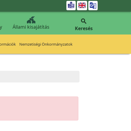


y
Állami kisajátítás
Keresés
formációk
Nemzetiségi Önkormányzatok