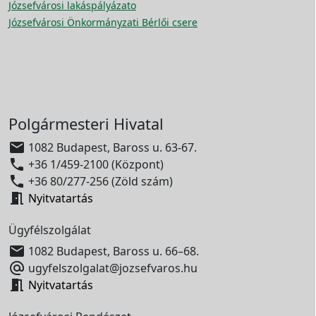
Józsefvárosi lakáspályázato
Józsefvárosi Önkormányzati Bérlői csere
Polgármesteri Hivatal

1082 Budapest, Baross u. 63-67.

+36 1/459-2100 (Központ)

+36 80/277-256 (Zöld szám)

Nyitvatartás
Ügyfélszolgálat

1082 Budapest, Baross u. 66–68.

ugyfelszolgalat@jozsefvaros.hu

Nyitvatartás