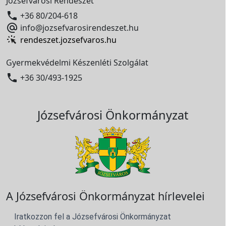
Józsefvárosi Rendészet

+36 80/204-618

info@jozsefvarosirendeszet.hu
rendeszet.jozsefvaros.hu
Gyermekvédelmi Készenléti Szolgálat

+36 30/493-1925
Józsefvárosi Önkormányzat
A Józsefvárosi Önkormányzat hírlevelei
Iratkozzon fel a Józsefvárosi Önkormányzat