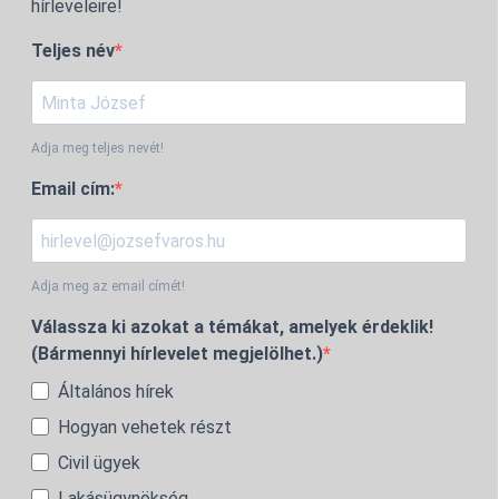
hírleveleire!
Teljes név
Adja meg teljes nevét!
Email cím:
Adja meg az email címét!
Válassza ki azokat a témákat, amelyek érdeklik!
(Bármennyi hírlevelet megjelölhet.)
Általános hírek
Hogyan vehetek részt
Civil ügyek
Lakásügynökség