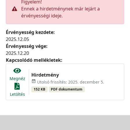
Figyelem!
Ennek a hirdetménynek már lejárt a
érvényességi ideje.
Érvényesség kezdete:
2025.12.05
Érvényesség vége:
2025.12.20
Kapcsolódó mellékletek:
Hirdetmény
Megnéz
event_available
Utolsó frissítés: 2025. december 5.
152 KB
PDF dokumentum
Letöltés