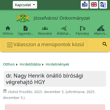
Ugrás a fő tartalomra

Kapcsolat
Józsefvárosi Önkormányzat




Otthon
Ügyintéz…
Részvétel
Átláthat…
Pázmány
Állami k…
Válasszon a menüpontok közül

Otthon
Hirdetőtábla
Hirdetmények
dr. Nagy Henrik önálló bírósági
végrehajtó HGY
event_available
Utolsó frissítés:
2025. december 5.
(Létrehozva:
2025.
december 5.
)