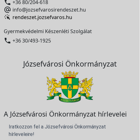

+36 80/204-618

info@jozsefvarosirendeszet.hu
rendeszet.jozsefvaros.hu
Gyermekvédelmi Készenléti Szolgálat

+36 30/493-1925
Józsefvárosi Önkormányzat
A Józsefvárosi Önkormányzat hírlevelei
Iratkozzon fel a Józsefvárosi Önkormányzat
hírleveleire!