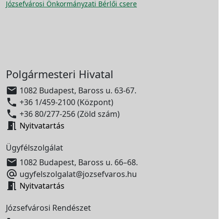
Józsefvárosi Önkormányzati Bérlői csere
Polgármesteri Hivatal

1082 Budapest, Baross u. 63-67.

+36 1/459-2100 (Központ)

+36 80/277-256 (Zöld szám)

Nyitvatartás
Ügyfélszolgálat

1082 Budapest, Baross u. 66–68.

ugyfelszolgalat@jozsefvaros.hu

Nyitvatartás
Józsefvárosi Rendészet