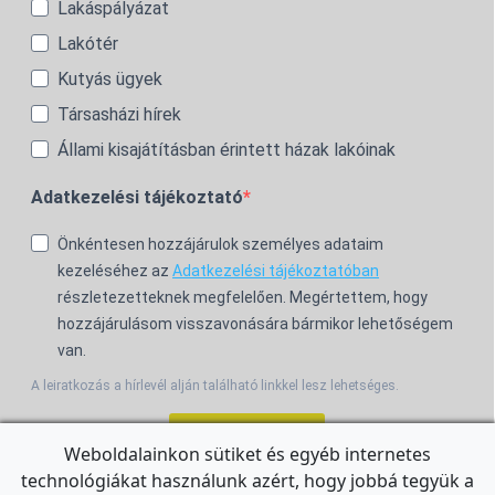
Lakáspályázat
Lakótér
Kutyás ügyek
Társasházi hírek
Állami kisajátításban érintett házak lakóinak
Adatkezelési tájékoztató
Önkéntesen hozzájárulok személyes adataim
kezeléséhez az
Adatkezelési tájékoztatóban
részletezetteknek megfelelően. Megértettem, hogy
hozzájárulásom visszavonására bármikor lehetőségem
van.
A leiratkozás a hírlevél alján található linkkel lesz lehetséges.
Feliratkozom!
Weboldalainkon sütiket és egyéb internetes
technológiákat használunk azért, hogy jobbá tegyük a
For the English Newsletter, click
HERE.