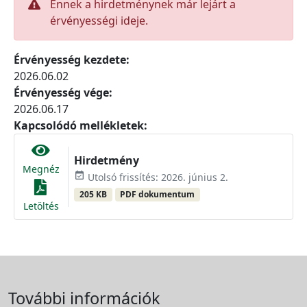
Ennek a hirdetménynek már lejárt a
érvényességi ideje.
Érvényesség kezdete:
2026.06.02
Érvényesség vége:
2026.06.17
Kapcsolódó mellékletek:
Hirdetmény
Megnéz
event_available
Utolsó frissítés: 2026. június 2.
205 KB
PDF dokumentum
Letöltés
További információk