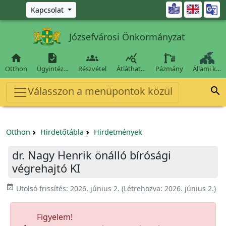
Ugrás a fő tartalomra

Kapcsolat
Józsefvárosi Önkormányzat




Otthon
Ügyintéz…
Részvétel
Átláthat…
Pázmány
Állami k…
Válasszon a menüpontok közül

Otthon
Hirdetőtábla
Hirdetmények
dr. Nagy Henrik önálló bírósági
végrehajtó KI
event_available
Utolsó frissítés:
2026. június 2.
(Létrehozva:
2026. június 2.
)
Figyelem!