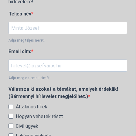
hírleveleire!
Teljes név
Adja meg teljes nevét!
Email cím:
Adja meg az email címét!
Válassza ki azokat a témákat, amelyek érdeklik!
(Bármennyi hírlevelet megjelölhet.)
Általános hírek
Hogyan vehetek részt
Civil ügyek
Lakásügynökség