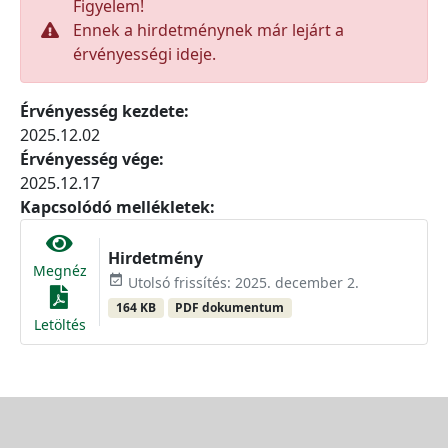
Figyelem!
Ennek a hirdetménynek már lejárt a
érvényességi ideje.
Érvényesség kezdete:
2025.12.02
Érvényesség vége:
2025.12.17
Kapcsolódó mellékletek:
Hirdetmény
Megnéz
event_available
Utolsó frissítés: 2025. december 2.
164 KB
PDF dokumentum
Letöltés