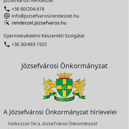
Józsefvárosi Rendészet

+36 80/204-618

info@jozsefvarosirendeszet.hu
rendeszet.jozsefvaros.hu
Gyermekvédelmi Készenléti Szolgálat

+36 30/493-1925
Józsefvárosi Önkormányzat
A Józsefvárosi Önkormányzat hírlevelei
Iratkozzon fel a Józsefvárosi Önkormányzat