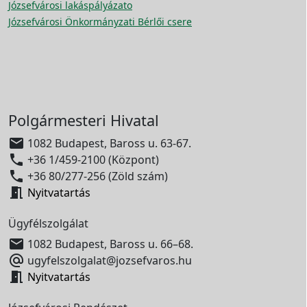
Józsefvárosi lakáspályázato
Józsefvárosi Önkormányzati Bérlői csere
Polgármesteri Hivatal

1082 Budapest, Baross u. 63-67.

+36 1/459-2100 (Központ)

+36 80/277-256 (Zöld szám)

Nyitvatartás
Ügyfélszolgálat

1082 Budapest, Baross u. 66–68.

ugyfelszolgalat@jozsefvaros.hu

Nyitvatartás