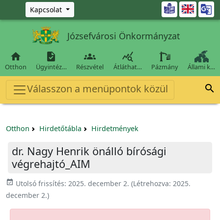
Ugrás a fő tartalomra

Kapcsolat
Józsefvárosi Önkormányzat




Otthon
Ügyintéz…
Részvétel
Átláthat…
Pázmány
Állami k…
Válasszon a menüpontok közül

Otthon
Hirdetőtábla
Hirdetmények
dr. Nagy Henrik önálló bírósági
végrehajtó_AIM
event_available
Utolsó frissítés:
2025. december 2.
(Létrehozva:
2025.
december 2.
)