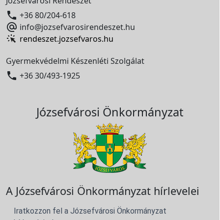
Józsefvárosi Rendészet

+36 80/204-618

info@jozsefvarosirendeszet.hu
rendeszet.jozsefvaros.hu
Gyermekvédelmi Készenléti Szolgálat

+36 30/493-1925
Józsefvárosi Önkormányzat
A Józsefvárosi Önkormányzat hírlevelei
Iratkozzon fel a Józsefvárosi Önkormányzat