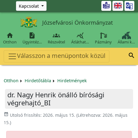
Ugrás a fő tartalomra

Kapcsolat
Józsefvárosi Önkormányzat




Otthon
Ügyintéz…
Részvétel
Átláthat…
Pázmány
Állami k…
Válasszon a menüpontok közül

Otthon
Hirdetőtábla
Hirdetmények
dr. Nagy Henrik önálló bírósági
végrehajtó_BI
event_available
Utolsó frissítés:
2026. május 15.
(Létrehozva:
2026. május
15.
)