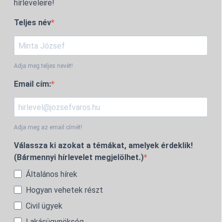
hírleveleire!
Teljes név
Adja meg teljes nevét!
Email cím:
Adja meg az email címét!
Válassza ki azokat a témákat, amelyek érdeklik!
(Bármennyi hírlevelet megjelölhet.)
Általános hírek
Hogyan vehetek részt
Civil ügyek
Lakásügynökség