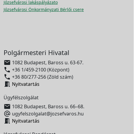
Józsefvárosi lakáspályázato
Józsefvárosi Önkormányzati Bérlői csere
Polgármesteri Hivatal

1082 Budapest, Baross u. 63-67.

+36 1/459-2100 (Központ)

+36 80/277-256 (Zöld szám)

Nyitvatartás
Ügyfélszolgálat

1082 Budapest, Baross u. 66–68.

ugyfelszolgalat@jozsefvaros.hu

Nyitvatartás