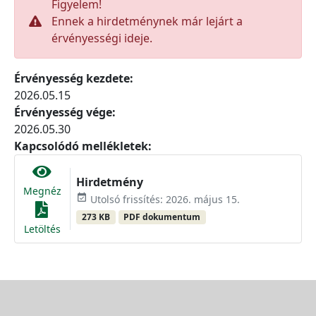
Figyelem!
Ennek a hirdetménynek már lejárt a
érvényességi ideje.
Érvényesség kezdete:
2026.05.15
Érvényesség vége:
2026.05.30
Kapcsolódó mellékletek:
Hirdetmény
Megnéz
event_available
Utolsó frissítés: 2026. május 15.
273 KB
PDF dokumentum
Letöltés