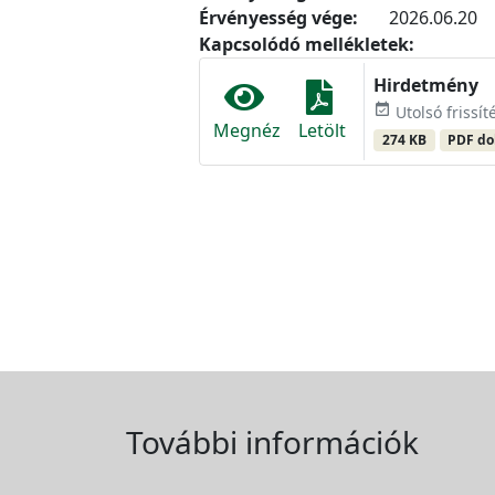
Érvényesség vége:
2026.06.20
Kapcsolódó mellékletek:
Hirdetmény
event_available
Utolsó frissít
Megnéz
Letölt
274 KB
PDF d
További információk