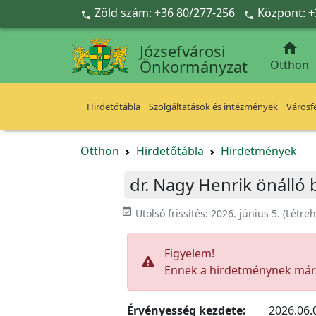
Ugrás a fő tartalomra
Zöld szám: +36 80/277-256
Központ: +



Józsefvárosi
Önkormányzat
Otthon
Hirdetőtábla
Szolgáltatások és intézmények
Városfe
Otthon
Hirdetőtábla
Hirdetmények
dr. Nagy Henrik önálló 
event_available
Utolsó frissítés:
2026. június 5.
(Létre
Figyelem!
Ennek a hirdetménynek már l
Érvényesség kezdete:
2026.06.