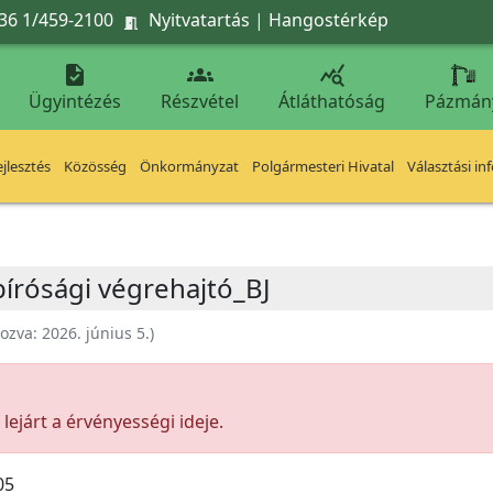
36 1/459-2100
Nyitvatartás
|
Hangostérkép




Ügyintézés
Részvétel
Átláthatóság
Pázmán
jlesztés
Közösség
Önkormányzat
Polgármesteri Hivatal
Választási in
bírósági végrehajtó_BJ
hozva:
2026. június 5.
)
ejárt a érvényességi ideje.
05