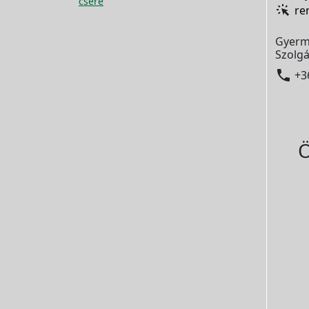
csere
re
Gyerm
Szolgá

+3
Ö