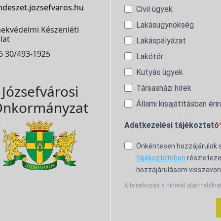
ndeszet.jozsefvaros.hu
Civil ügyek
Lakásügynökség
ekvédelmi Készenléti
lat
Lakáspályázat
6 30/493-1925
Lakótér
Kutyás ügyek
Józsefvárosi
Társasházi hírek
nkormányzat
Állami kisajátításban éri
Adatkezelési tájékoztató
Önkéntesen hozzájárulok
tájékoztatóban
részleteze
hozzájárulásom visszavon
A leiratkozás a hírlevél alján találha