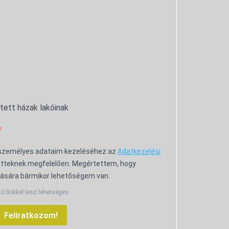
ntett házak lakóinak
 személyes adataim kezeléséhez az
Adatkezelési
tteknek megfelelően. Megértettem, hogy
ására bármikor lehetőségem van.
tó linkkel lesz lehetséges.
Feliratkozom!