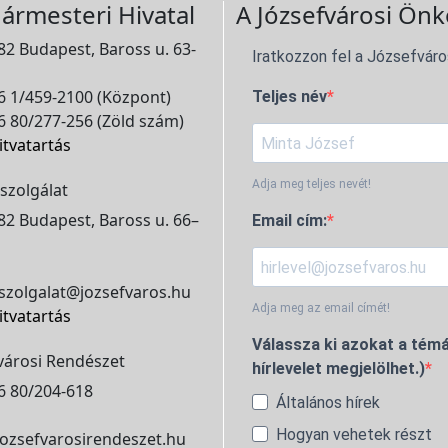
ármesteri Hivatal
A Józsefvárosi Önk
2 Budapest, Baross u. 63-
Iratkozzon fel a Józsefváro
 1/459-2100 (Központ)
Teljes név
 80/277-256 (Zöld szám)
itvatartás
Adja meg teljes nevét!
szolgálat
2 Budapest, Baross u. 66–
Email cím:
szolgalat@jozsefvaros.hu
Adja meg az email címét!
itvatartás
Válassza ki azokat a témá
városi Rendészet
hírlevelet megjelölhet.)
6 80/204-618
Általános hírek
Hogyan vehetek részt
ozsefvarosirendeszet.hu