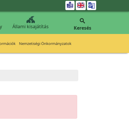


y
Állami kisajátítás
Keresés
formációk
Nemzetiségi Önkormányzatok