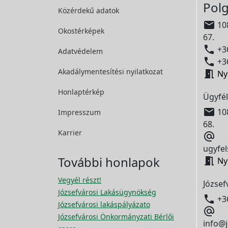
Polg
Közérdekű adatok

108
Okostérképek
67.

+36
Adatvédelem

+36
Akadálymentesítési
nyilatkozat

Ny
Honlaptérkép
Ügyfél

108
Impresszum
68.
Karrier

ugyfel
További honlapok

Ny
Vegyél részt!
József
Józsefvárosi Lakásügynökség

+3
Józsefvárosi lakáspályázato

Józsefvárosi Önkormányzati Bérlői
info@j