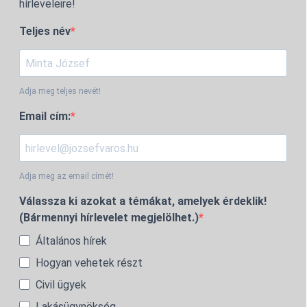
hírleveleire!
Teljes név
Adja meg teljes nevét!
Email cím:
Adja meg az email címét!
Válassza ki azokat a témákat, amelyek érdeklik!
(Bármennyi hírlevelet megjelölhet.)
Általános hírek
Hogyan vehetek részt
Civil ügyek
Lakásügynökség