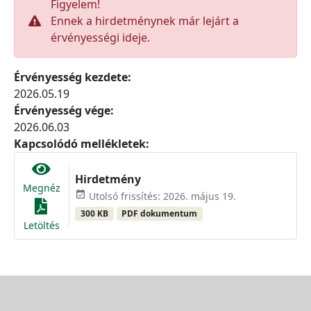
Figyelem!
Ennek a hirdetménynek már lejárt a
érvényességi ideje.
Érvényesség kezdete:
2026.05.19
Érvényesség vége:
2026.06.03
Kapcsolódó mellékletek:
Hirdetmény
Megnéz
event_available
Utolsó frissítés: 2026. május 19.
300 KB
PDF dokumentum
Letöltés