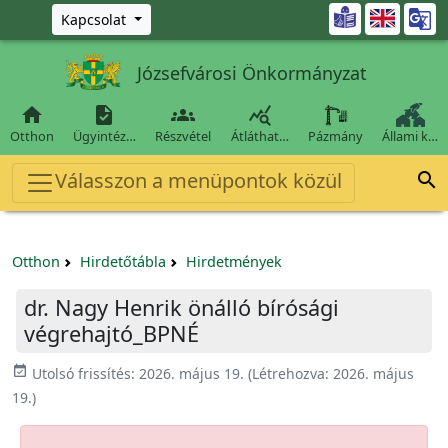
Ugrás a fő tartalomra

Kapcsolat
Józsefvárosi Önkormányzat




Otthon
Ügyintéz…
Részvétel
Átláthat…
Pázmány
Állami k…
Válasszon a menüpontok közül

Otthon
Hirdetőtábla
Hirdetmények
dr. Nagy Henrik önálló bírósági
végrehajtó_BPNÉ
event_available
Utolsó frissítés:
2026. május 19.
(Létrehozva:
2026. május
19.
)