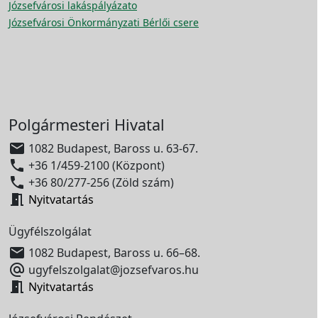
Józsefvárosi lakáspályázato
Józsefvárosi Önkormányzati Bérlői csere
Polgármesteri Hivatal

1082 Budapest, Baross u. 63-67.

+36 1/459-2100 (Központ)

+36 80/277-256 (Zöld szám)

Nyitvatartás
Ügyfélszolgálat

1082 Budapest, Baross u. 66–68.

ugyfelszolgalat@jozsefvaros.hu

Nyitvatartás