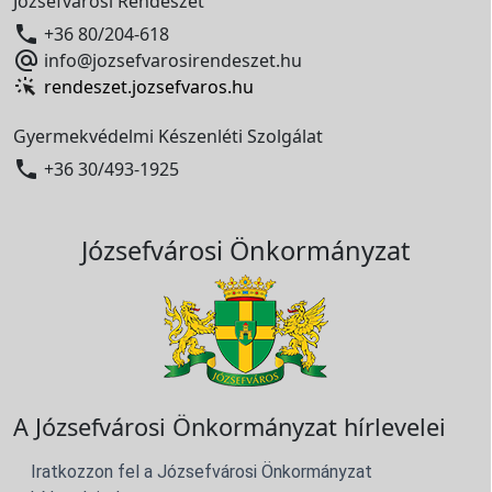
Józsefvárosi Rendészet

+36 80/204-618

info@jozsefvarosirendeszet.hu
rendeszet.jozsefvaros.hu
Gyermekvédelmi Készenléti Szolgálat

+36 30/493-1925
Józsefvárosi Önkormányzat
A Józsefvárosi Önkormányzat hírlevelei
Iratkozzon fel a Józsefvárosi Önkormányzat