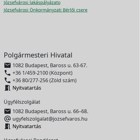
Józsefvárosi lakáspályázato
Józsefvárosi Önkormányzati Bérlői csere
Polgármesteri Hivatal

1082 Budapest, Baross u. 63-67.

+36 1/459-2100 (Központ)

+36 80/277-256 (Zöld szám)

Nyitvatartás
Ügyfélszolgálat

1082 Budapest, Baross u. 66–68.

ugyfelszolgalat@jozsefvaros.hu

Nyitvatartás