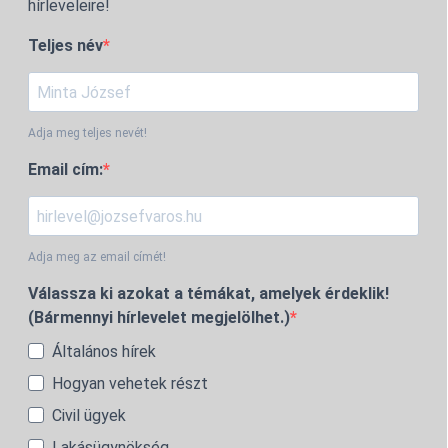
hírleveleire!
Teljes név
Adja meg teljes nevét!
Email cím:
Adja meg az email címét!
Válassza ki azokat a témákat, amelyek érdeklik!
(Bármennyi hírlevelet megjelölhet.)
Általános hírek
Hogyan vehetek részt
Civil ügyek
Lakásügynökség