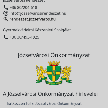
Józsefvárosi Rendészet

+36 80/204-618

info@jozsefvarosirendeszet.hu
rendeszet.jozsefvaros.hu
Gyermekvédelmi Készenléti Szolgálat

+36 30/493-1925
Józsefvárosi Önkormányzat
A Józsefvárosi Önkormányzat hírlevelei
Iratkozzon fel a Józsefvárosi Önkormányzat