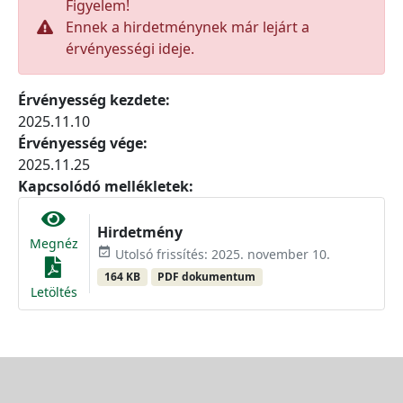
Figyelem!
Ennek a hirdetménynek már lejárt a
érvényességi ideje.
Érvényesség kezdete:
2025.11.10
Érvényesség vége:
2025.11.25
Kapcsolódó mellékletek:
Hirdetmény
Megnéz
event_available
Utolsó frissítés: 2025. november 10.
164 KB
PDF dokumentum
Letöltés