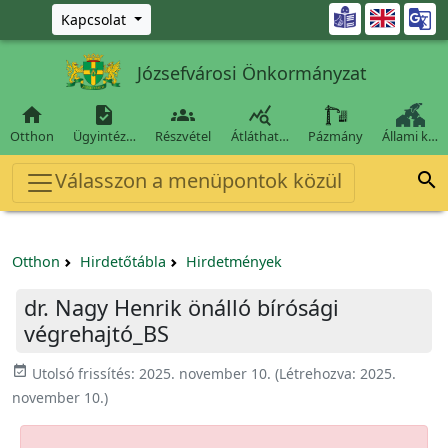
Ugrás a fő tartalomra

Kapcsolat
Józsefvárosi Önkormányzat




Otthon
Ügyintéz…
Részvétel
Átláthat…
Pázmány
Állami k…
Válasszon a menüpontok közül

Otthon
Hirdetőtábla
Hirdetmények
dr. Nagy Henrik önálló bírósági
végrehajtó_BS
event_available
Utolsó frissítés:
2025. november 10.
(Létrehozva:
2025.
november 10.
)