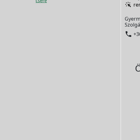
csere
re
Gyerm
Szolgá

+3
Ö