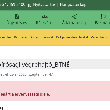
36 1/459-2100
Nyitvatartás
|
Hangostérkép




Ügyintézés
Részvétel
Átláthatóság
Pázmán
jlesztés
Közösség
Önkormányzat
Polgármesteri Hivatal
Választási in
 bírósági végrehajtó_BTNÉ
Létrehozva:
2025. szeptember 4.
)
ejárt a érvényességi ideje.
04