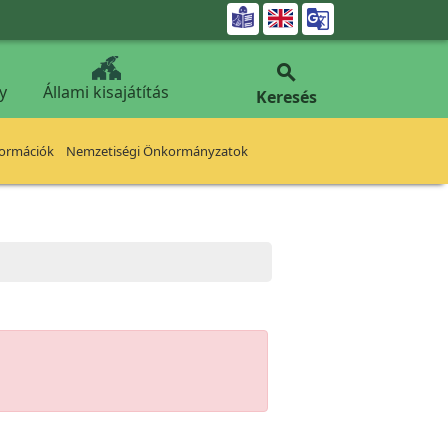


y
Állami kisajátítás
Keresés
formációk
Nemzetiségi Önkormányzatok