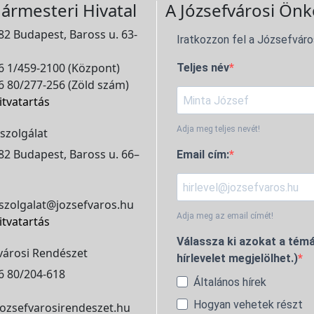
ármesteri Hivatal
A Józsefvárosi Önk
2 Budapest, Baross u. 63-
Iratkozzon fel a Józsefváro
 1/459-2100 (Központ)
Teljes név
 80/277-256 (Zöld szám)
itvatartás
Adja meg teljes nevét!
szolgálat
2 Budapest, Baross u. 66–
Email cím:
szolgalat@jozsefvaros.hu
Adja meg az email címét!
itvatartás
Válassza ki azokat a témá
városi Rendészet
hírlevelet megjelölhet.)
6 80/204-618
Általános hírek
Hogyan vehetek részt
ozsefvarosirendeszet.hu