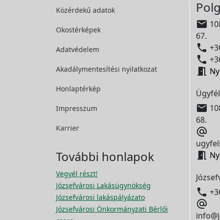
Polg
Közérdekű adatok

108
Okostérképek
67.

+36
Adatvédelem

+36
Akadálymentesítési
nyilatkozat

Ny
Honlaptérkép
Ügyfél

108
Impresszum
68.
Karrier

ugyfel
További honlapok

Ny
Vegyél részt!
József
Józsefvárosi Lakásügynökség

+3
Józsefvárosi lakáspályázato

Józsefvárosi Önkormányzati Bérlői
info@j