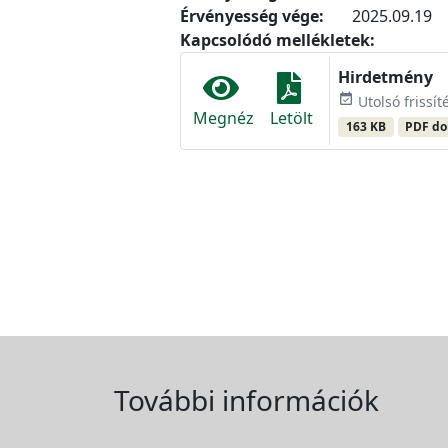
Érvényesség vége:
2025.09.19
Kapcsolódó mellékletek:
Hirdetmény
event_available
Utolsó frissít
Megnéz
Letölt
163 KB
PDF d
További információk