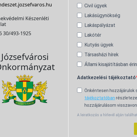
ndeszet.jozsefvaros.hu
Civil ügyek
Lakásügynökség
ekvédelmi Készenléti
lat
Lakáspályázat
6 30/493-1925
Lakótér
Kutyás ügyek
Józsefvárosi
Társasházi hírek
nkormányzat
Állami kisajátításban éri
Adatkezelési tájékoztató
Önkéntesen hozzájárulok
tájékoztatóban
részleteze
hozzájárulásom visszavon
A leiratkozás a hírlevél alján találha