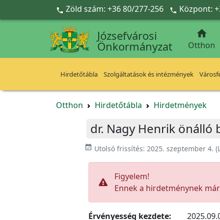
Ugrás a fő tartalomra
Zöld szám: +36 80/277-256
Központ: +



Józsefvárosi
Önkormányzat
Otthon
Hirdetőtábla
Szolgáltatások és intézmények
Városfe
Otthon
Hirdetőtábla
Hirdetmények
dr. Nagy Henrik önálló
event_available
Utolsó frissítés:
2025. szeptember 4.
(
Figyelem!
Ennek a hirdetménynek már l
Érvényesség kezdete:
2025.09.