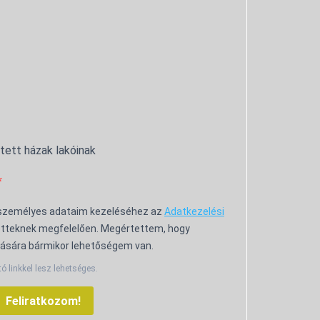
ntett házak lakóinak
 személyes adataim kezeléséhez az
Adatkezelési
tteknek megfelelően. Megértettem, hogy
ására bármikor lehetőségem van.
tó linkkel lesz lehetséges.
Feliratkozom!