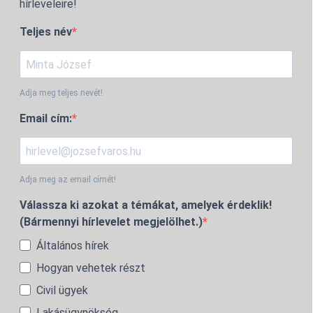
hírleveleire!
Teljes név
Adja meg teljes nevét!
Email cím:
Adja meg az email címét!
Válassza ki azokat a témákat, amelyek érdeklik!
(Bármennyi hírlevelet megjelölhet.)
Általános hírek
Hogyan vehetek részt
Civil ügyek
Lakásügynökség