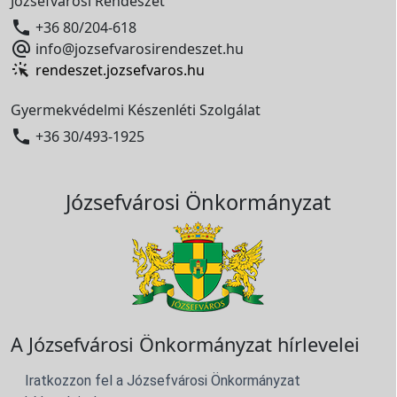
Józsefvárosi Rendészet

+36 80/204-618

info@jozsefvarosirendeszet.hu
rendeszet.jozsefvaros.hu
Gyermekvédelmi Készenléti Szolgálat

+36 30/493-1925
Józsefvárosi Önkormányzat
A Józsefvárosi Önkormányzat hírlevelei
Iratkozzon fel a Józsefvárosi Önkormányzat