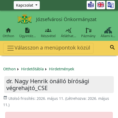
Ugrás a fő tartalomra

Kapcsolat
Józsefvárosi Önkormányzat




Otthon
Ügyintéz…
Részvétel
Átláthat…
Pázmány
Állami k…
Válasszon a menüpontok közül

Otthon
Hirdetőtábla
Hirdetmények
dr. Nagy Henrik önálló bírósági
végrehajtó_CSE
event_available
Utolsó frissítés:
2026. május 11.
(Létrehozva:
2026. május
11.
)