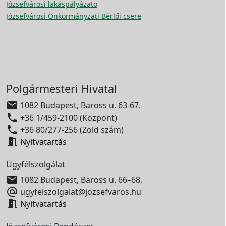
Józsefvárosi lakáspályázato
Józsefvárosi Önkormányzati Bérlői csere
Polgármesteri Hivatal

1082 Budapest, Baross u. 63-67.

+36 1/459-2100 (Központ)

+36 80/277-256 (Zöld szám)

Nyitvatartás
Ügyfélszolgálat

1082 Budapest, Baross u. 66–68.

ugyfelszolgalat@jozsefvaros.hu

Nyitvatartás