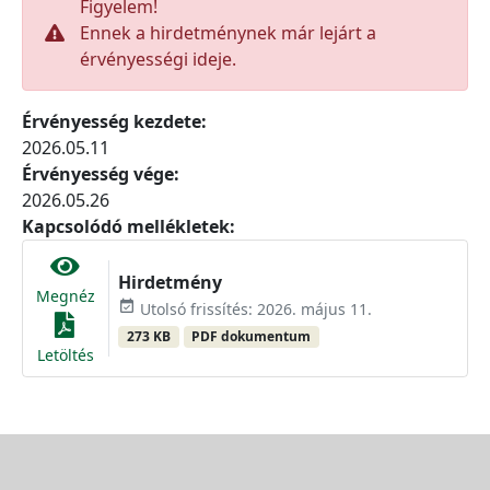
Figyelem!
Ennek a hirdetménynek már lejárt a
érvényességi ideje.
Érvényesség kezdete:
2026.05.11
Érvényesség vége:
2026.05.26
Kapcsolódó mellékletek:
Hirdetmény
Megnéz
event_available
Utolsó frissítés: 2026. május 11.
273 KB
PDF dokumentum
Letöltés