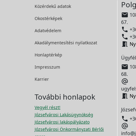
Polg
Közérdekű adatok

108
Okostérképek
67.

+36
Adatvédelem

+36
Akadálymentesítési
nyilatkozat

Ny
Honlaptérkép
Ügyfél

108
Impresszum
68.
Karrier

ugyfel
További honlapok

Ny
Vegyél részt!
József
Józsefvárosi Lakásügynökség

+3
Józsefvárosi lakáspályázato

Józsefvárosi Önkormányzati Bérlői
info@j