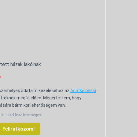
ntett házak lakóinak
 személyes adataim kezeléséhez az
Adatkezelési
tteknek megfelelően. Megértettem, hogy
ására bármikor lehetőségem van.
tó linkkel lesz lehetséges.
Feliratkozom!