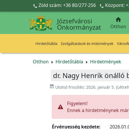
Ugrás a fő tartalomra
Zöld szám: +36 80/277-256
Központ: +



Józsefvárosi
Önkormányzat
Otthon
Hirdetőtábla
Szolgáltatások és intézmények
Városfe
Otthon
Hirdetőtábla
Hirdetmények
dr. Nagy Henrik önálló
event_available
Utolsó frissítés:
2026. január 5.
(Létre
Figyelem!
Ennek a hirdetménynek már l
Érvényesség kezdete:
2026.01.