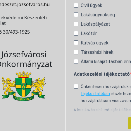
ndeszet.jozsefvaros.hu
Civil ügyek
Lakásügynökség
ekvédelmi Készenléti
lat
Lakáspályázat
6 30/493-1925
Lakótér
Kutyás ügyek
Józsefvárosi
Társasházi hírek
nkormányzat
Állami kisajátításban éri
Adatkezelési tájékoztató
Önkéntesen hozzájárulok
tájékoztatóban
részleteze
hozzájárulásom visszavon
A leiratkozás a hírlevél alján találha