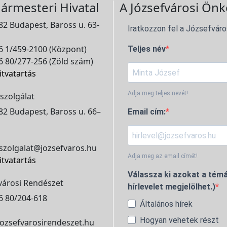
ármesteri Hivatal
A Józsefvárosi Önk
2 Budapest, Baross u. 63-
Iratkozzon fel a Józsefváro
 1/459-2100 (Központ)
Teljes név
 80/277-256 (Zöld szám)
itvatartás
Adja meg teljes nevét!
szolgálat
2 Budapest, Baross u. 66–
Email cím:
szolgalat@jozsefvaros.hu
Adja meg az email címét!
itvatartás
Válassza ki azokat a témá
városi Rendészet
hírlevelet megjelölhet.)
6 80/204-618
Általános hírek
Hogyan vehetek részt
ozsefvarosirendeszet.hu