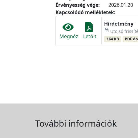
Érvényesség vége:
2026.01.20
Kapcsolódó mellékletek:
Hirdetmény
event_available
Utolsó frissít
Megnéz
Letölt
164 KB
PDF d
További információk