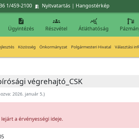
36 1/459-2100
Nyitvatartás
|
Hangostérkép




Ügyintézés
Részvétel
Átláthatóság
Pázmán
jlesztés
Közösség
Önkormányzat
Polgármesteri Hivatal
Választási in
 bírósági végrehajtó_CSK
hozva:
2026. január 5.
)
ejárt a érvényességi ideje.
05