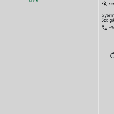
csere
re
Gyerm
Szolgá

+3
Ö