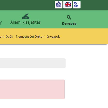


y
Állami kisajátítás
Keresés
formációk
Nemzetiségi Önkormányzatok