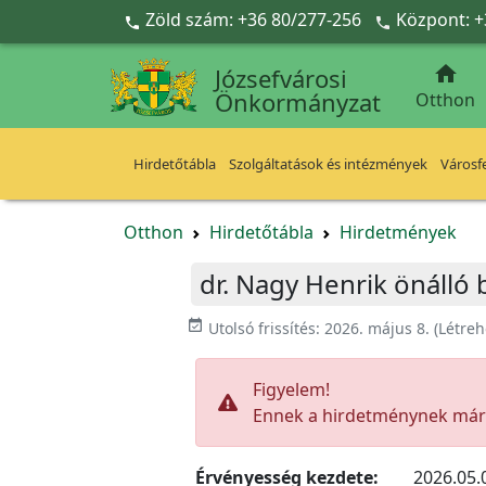
Ugrás a fő tartalomra
Zöld szám: +36 80/277-256
Központ: +



Józsefvárosi
Önkormányzat
Otthon
Hirdetőtábla
Szolgáltatások és intézmények
Városfe
Otthon
Hirdetőtábla
Hirdetmények
dr. Nagy Henrik önálló
event_available
Utolsó frissítés:
2026. május 8.
(Létreh
Figyelem!
Ennek a hirdetménynek már l
Érvényesség kezdete:
2026.05.