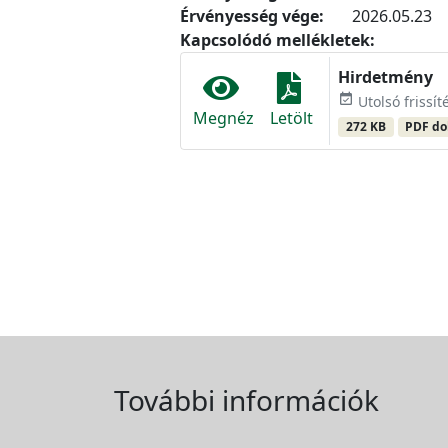
Érvényesség vége:
2026.05.23
Kapcsolódó mellékletek:
Hirdetmény
event_available
Utolsó frissít
Megnéz
Letölt
272 KB
PDF d
További információk