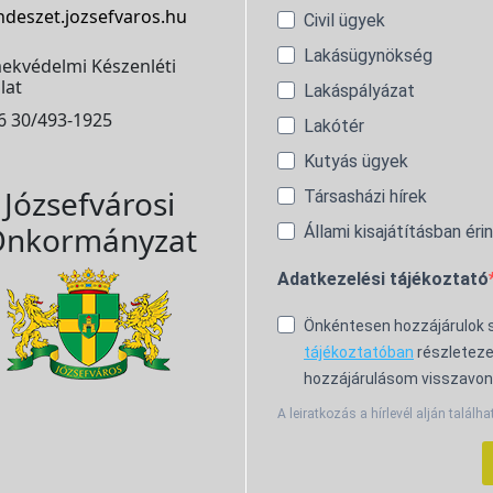
ndeszet.jozsefvaros.hu
Civil ügyek
Lakásügynökség
ekvédelmi Készenléti
lat
Lakáspályázat
6 30/493-1925
Lakótér
Kutyás ügyek
Józsefvárosi
Társasházi hírek
nkormányzat
Állami kisajátításban éri
Adatkezelési tájékoztató
Önkéntesen hozzájárulok
tájékoztatóban
részleteze
hozzájárulásom visszavon
A leiratkozás a hírlevél alján találha