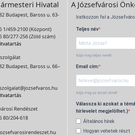
ármesteri Hivatal
A Józsefvárosi Önk
2 Budapest, Baross u. 63-
Iratkozzon fel a Józsefváro
 1/459-2100 (Központ)
Teljes név
 80/277-256 (Zöld szám)
itvatartás
Adja meg teljes nevét!
szolgálat
2 Budapest, Baross u. 66–
Email cím:
szolgalat@jozsefvaros.hu
Adja meg az email címét!
itvatartás
Válassza ki azokat a témá
városi Rendészet
hírlevelet megjelölhet.)
6 80/204-618
Általános hírek
Hogyan vehetek részt
ozsefvarosirendeszet.hu