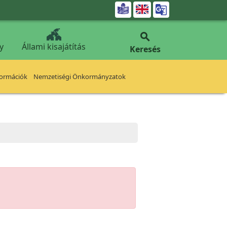


y
Állami kisajátítás
Keresés
formációk
Nemzetiségi Önkormányzatok