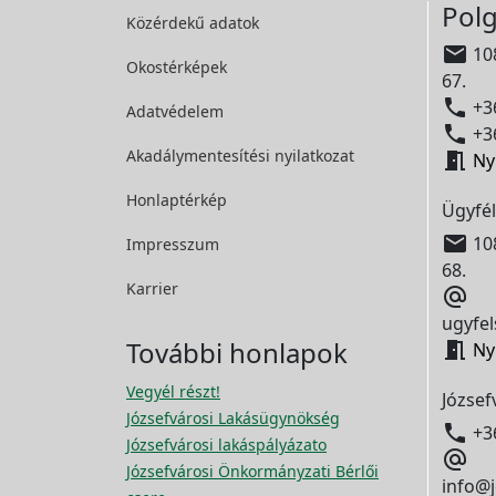
Polg
Közérdekű adatok

108
Okostérképek
67.

+36
Adatvédelem

+36
Akadálymentesítési
nyilatkozat

Ny
Honlaptérkép
Ügyfél

108
Impresszum
68.
Karrier

ugyfel
További honlapok

Ny
Vegyél részt!
József
Józsefvárosi Lakásügynökség

+3
Józsefvárosi lakáspályázato

Józsefvárosi Önkormányzati Bérlői
info@j