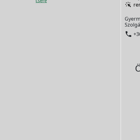
csere
re
Gyerm
Szolgá

+3
Ö