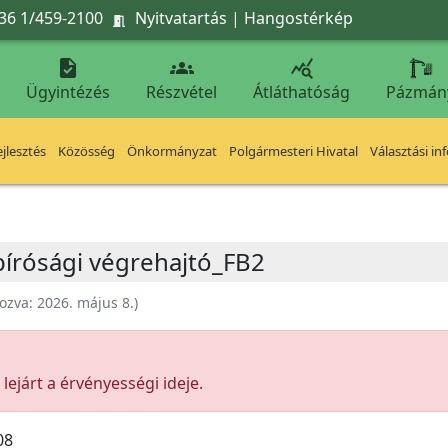
36 1/459-2100
Nyitvatartás
|
Hangostérkép




Ügyintézés
Részvétel
Átláthatóság
Pázmán
jlesztés
Közösség
Önkormányzat
Polgármesteri Hivatal
Választási in
 bírósági végrehajtó_FB2
ozva:
2026. május 8.
)
ejárt a érvényességi ideje.
08