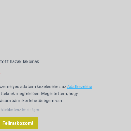
ntett házak lakóinak
 személyes adataim kezeléséhez az
Adatkezelési
tteknek megfelelően. Megértettem, hogy
ására bármikor lehetőségem van.
tó linkkel lesz lehetséges.
Feliratkozom!