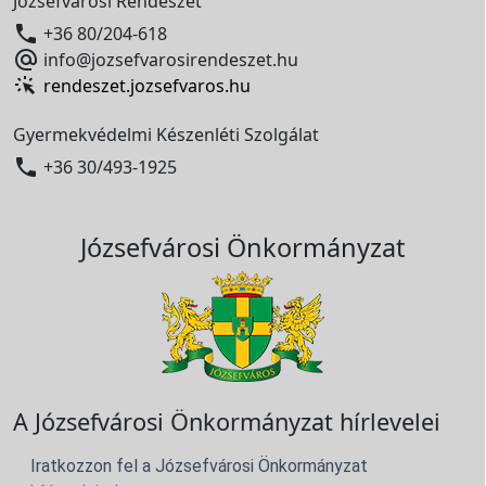
Józsefvárosi Rendészet

+36 80/204-618

info@jozsefvarosirendeszet.hu
rendeszet.jozsefvaros.hu
Gyermekvédelmi Készenléti Szolgálat

+36 30/493-1925
Józsefvárosi Önkormányzat
A Józsefvárosi Önkormányzat hírlevelei
Iratkozzon fel a Józsefvárosi Önkormányzat