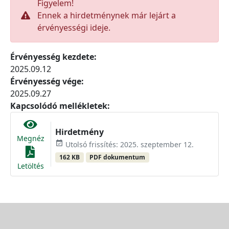
Figyelem!
Ennek a hirdetménynek már lejárt a
érvényességi ideje.
Érvényesség kezdete:
2025.09.12
Érvényesség vége:
2025.09.27
Kapcsolódó mellékletek:
Hirdetmény
Megnéz
event_available
Utolsó frissítés: 2025. szeptember 12.
162 KB
PDF dokumentum
Letöltés