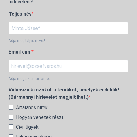
hírleveleire!
Teljes név
Adja meg teljes nevét!
Email cím:
Adja meg az email címét!
Válassza ki azokat a témákat, amelyek érdeklik!
(Bármennyi hírlevelet megjelölhet.)
Általános hírek
Hogyan vehetek részt
Civil ügyek
Lakásügynökség