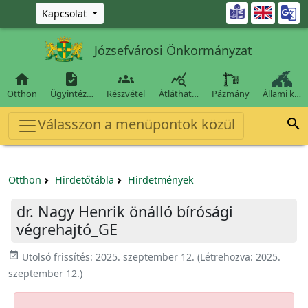
Ugrás a fő tartalomra

Kapcsolat
Józsefvárosi Önkormányzat




Otthon
Ügyintéz…
Részvétel
Átláthat…
Pázmány
Állami k…
Válasszon a menüpontok közül

Otthon
Hirdetőtábla
Hirdetmények
dr. Nagy Henrik önálló bírósági
végrehajtó_GE
event_available
Utolsó frissítés:
2025. szeptember 12.
(Létrehozva:
2025.
szeptember 12.
)