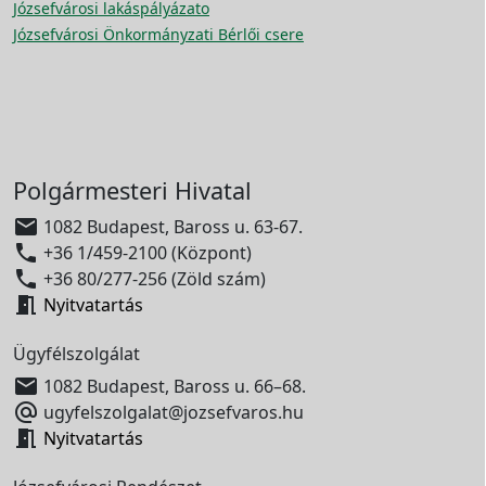
Józsefvárosi lakáspályázato
Józsefvárosi Önkormányzati Bérlői csere
Polgármesteri Hivatal

1082 Budapest, Baross u. 63-67.

+36 1/459-2100 (Központ)

+36 80/277-256 (Zöld szám)

Nyitvatartás
Ügyfélszolgálat

1082 Budapest, Baross u. 66–68.

ugyfelszolgalat@jozsefvaros.hu

Nyitvatartás