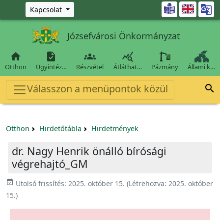
Ugrás a fő tartalomra

Kapcsolat
Józsefvárosi Önkormányzat




Otthon
Ügyintéz…
Részvétel
Átláthat…
Pázmány
Állami k…
Válasszon a menüpontok közül

Otthon
Hirdetőtábla
Hirdetmények
dr. Nagy Henrik önálló bírósági
végrehajtó_GM
event_available
Utolsó frissítés:
2025. október 15.
(Létrehozva:
2025. október
15.
)