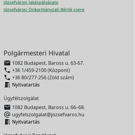
Józsefvárosi lakáspályázato
Józsefvárosi Önkormányzati Bérlői csere
Polgármesteri Hivatal

1082 Budapest, Baross u. 63-67.

+36 1/459-2100 (Központ)

+36 80/277-256 (Zöld szám)

Nyitvatartás
Ügyfélszolgálat

1082 Budapest, Baross u. 66–68.

ugyfelszolgalat@jozsefvaros.hu

Nyitvatartás