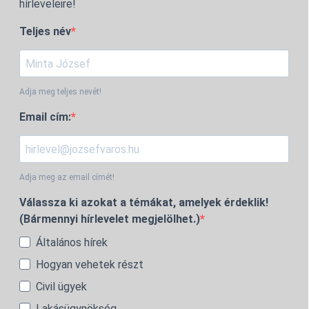
hírleveleire!
Teljes név
Adja meg teljes nevét!
Email cím:
Adja meg az email címét!
Válassza ki azokat a témákat, amelyek érdeklik!
(Bármennyi hírlevelet megjelölhet.)
Általános hírek
Hogyan vehetek részt
Civil ügyek
Lakásügynökség