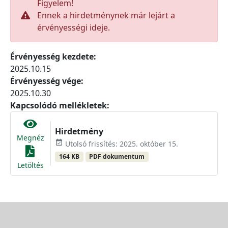
Figyelem!
Ennek a hirdetménynek már lejárt a
érvényességi ideje.
Érvényesség kezdete:
2025.10.15
Érvényesség vége:
2025.10.30
Kapcsolódó mellékletek:
Hirdetmény
Megnéz
event_available
Utolsó frissítés: 2025. október 15.
164 KB
PDF dokumentum
Letöltés