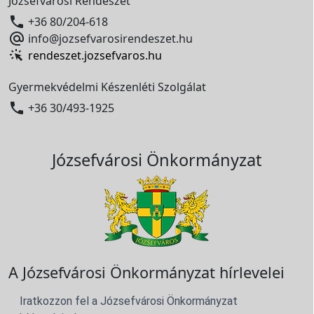
Józsefvárosi Rendészet

+36 80/204-618

info@jozsefvarosirendeszet.hu
rendeszet.jozsefvaros.hu
Gyermekvédelmi Készenléti Szolgálat

+36 30/493-1925
Józsefvárosi Önkormányzat
A Józsefvárosi Önkormányzat hírlevelei
Iratkozzon fel a Józsefvárosi Önkormányzat