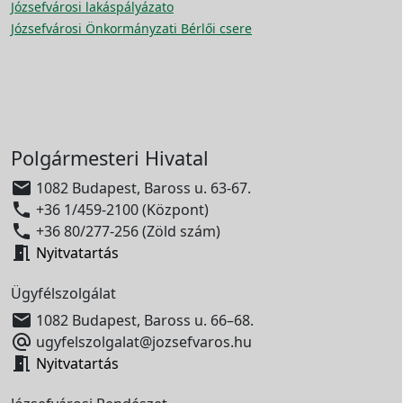
Józsefvárosi lakáspályázato
Józsefvárosi Önkormányzati Bérlői csere
Polgármesteri Hivatal

1082 Budapest, Baross u. 63-67.

+36 1/459-2100 (Központ)

+36 80/277-256 (Zöld szám)

Nyitvatartás
Ügyfélszolgálat

1082 Budapest, Baross u. 66–68.

ugyfelszolgalat@jozsefvaros.hu

Nyitvatartás