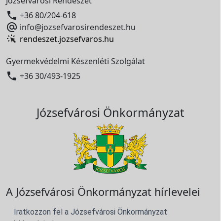
Józsefvárosi Rendészet

+36 80/204-618

info@jozsefvarosirendeszet.hu
rendeszet.jozsefvaros.hu
Gyermekvédelmi Készenléti Szolgálat

+36 30/493-1925
Józsefvárosi Önkormányzat
A Józsefvárosi Önkormányzat hírlevelei
Iratkozzon fel a Józsefvárosi Önkormányzat