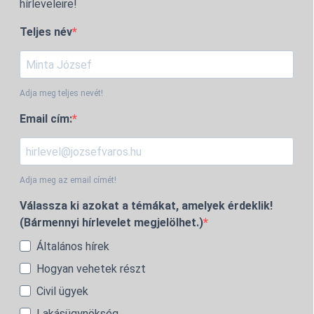
hírleveleire!
Teljes név
Adja meg teljes nevét!
Email cím:
Adja meg az email címét!
Válassza ki azokat a témákat, amelyek érdeklik!
(Bármennyi hírlevelet megjelölhet.)
Általános hírek
Hogyan vehetek részt
Civil ügyek
Lakásügynökség