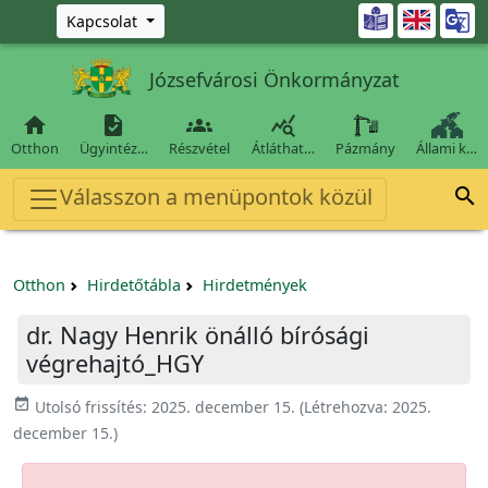
Ugrás a fő tartalomra

Kapcsolat
Józsefvárosi Önkormányzat




Otthon
Ügyintéz…
Részvétel
Átláthat…
Pázmány
Állami k…
Válasszon a menüpontok közül

Otthon
Hirdetőtábla
Hirdetmények
dr. Nagy Henrik önálló bírósági
végrehajtó_HGY
event_available
Utolsó frissítés:
2025. december 15.
(Létrehozva:
2025.
december 15.
)