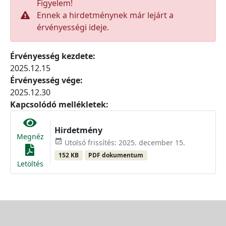
Figyelem!
Ennek a hirdetménynek már lejárt a
érvényességi ideje.
Érvényesség kezdete:
2025.12.15
Érvényesség vége:
2025.12.30
Kapcsolódó mellékletek:
Hirdetmény
Megnéz
event_available
Utolsó frissítés: 2025. december 15.
152 KB
PDF dokumentum
Letöltés