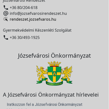
Józsefvárosi Rendészet

+36 80/204-618

info@jozsefvarosirendeszet.hu
rendeszet.jozsefvaros.hu
Gyermekvédelmi Készenléti Szolgálat

+36 30/493-1925
Józsefvárosi Önkormányzat
A Józsefvárosi Önkormányzat hírlevelei
Iratkozzon fel a Józsefvárosi Önkormányzat