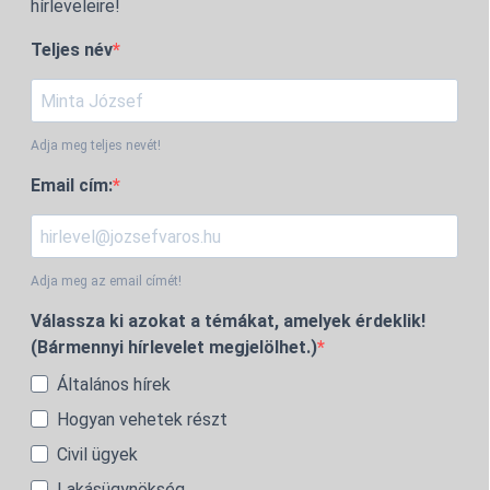
hírleveleire!
Teljes név
Adja meg teljes nevét!
Email cím:
Adja meg az email címét!
Válassza ki azokat a témákat, amelyek érdeklik!
(Bármennyi hírlevelet megjelölhet.)
Általános hírek
Hogyan vehetek részt
Civil ügyek
Lakásügynökség