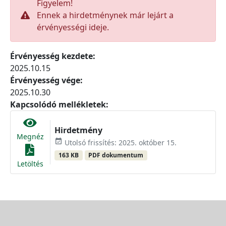
Figyelem!
Ennek a hirdetménynek már lejárt a
érvényességi ideje.
Érvényesség kezdete:
2025.10.15
Érvényesség vége:
2025.10.30
Kapcsolódó mellékletek:
Hirdetmény
Megnéz
event_available
Utolsó frissítés: 2025. október 15.
163 KB
PDF dokumentum
Letöltés