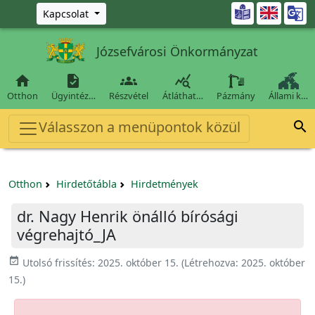
Ugrás a fő tartalomra

Kapcsolat
Józsefvárosi Önkormányzat




Otthon
Ügyintéz…
Részvétel
Átláthat…
Pázmány
Állami k…
Válasszon a menüpontok közül

Otthon
Hirdetőtábla
Hirdetmények
dr. Nagy Henrik önálló bírósági
végrehajtó_JA
event_available
Utolsó frissítés:
2025. október 15.
(Létrehozva:
2025. október
15.
)