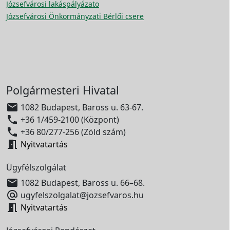
Józsefvárosi lakáspályázato
Józsefvárosi Önkormányzati Bérlői csere
Polgármesteri Hivatal

1082 Budapest, Baross u. 63-67.

+36 1/459-2100 (Központ)

+36 80/277-256 (Zöld szám)

Nyitvatartás
Ügyfélszolgálat

1082 Budapest, Baross u. 66–68.

ugyfelszolgalat@jozsefvaros.hu

Nyitvatartás