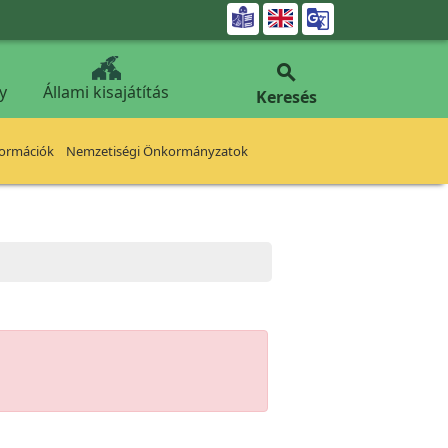


y
Állami kisajátítás
Keresés
formációk
Nemzetiségi Önkormányzatok