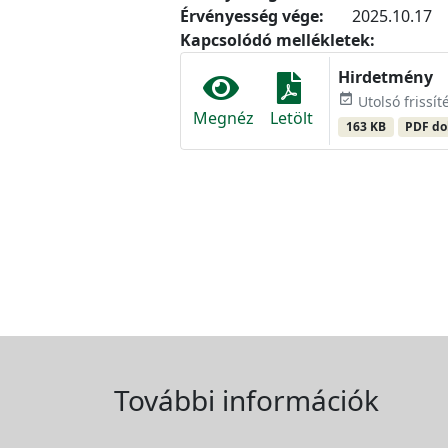
Érvényesség vége:
2025.10.17
Kapcsolódó mellékletek:
Hirdetmény
event_available
Utolsó frissít
Megnéz
Letölt
163 KB
PDF d
További információk