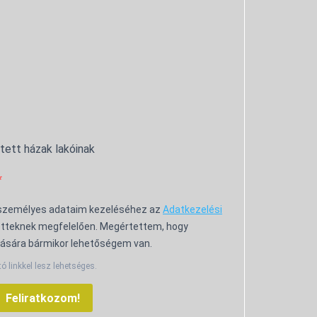
ntett házak lakóinak
 személyes adataim kezeléséhez az
Adatkezelési
tteknek megfelelően. Megértettem, hogy
ására bármikor lehetőségem van.
tó linkkel lesz lehetséges.
Feliratkozom!