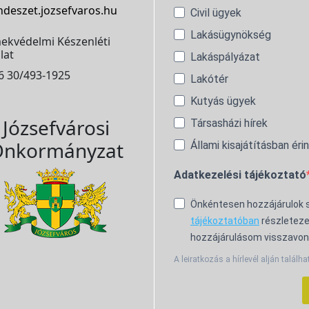
ndeszet.jozsefvaros.hu
Civil ügyek
Lakásügynökség
ekvédelmi Készenléti
lat
Lakáspályázat
6 30/493-1925
Lakótér
Kutyás ügyek
Józsefvárosi
Társasházi hírek
nkormányzat
Állami kisajátításban éri
Adatkezelési tájékoztató
Önkéntesen hozzájárulok
tájékoztatóban
részleteze
hozzájárulásom visszavon
A leiratkozás a hírlevél alján találha