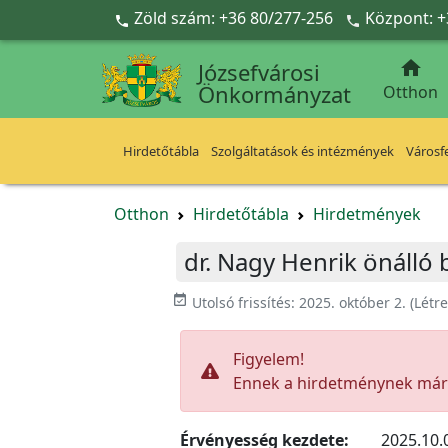
Ugrás a fő tartalomra
Zöld szám: +36 80/277-256
Központ: +



Józsefvárosi
Önkormányzat
Otthon
Hirdetőtábla
Szolgáltatások és intézmények
Városfe
Otthon
Hirdetőtábla
Hirdetmények
dr. Nagy Henrik önálló
event_available
Utolsó frissítés:
2025. október 2.
(Létr
Figyelem!
Ennek a hirdetménynek már l
Érvényesség kezdete:
2025.10.