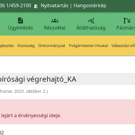
36 1/459-2100
Nyitvatartás
|
Hangostérkép




Ügyintézés
Részvétel
Átláthatóság
Pázmán
jlesztés
Közösség
Önkormányzat
Polgármesteri Hivatal
Választási in
 bírósági végrehajtó_KA
ehozva:
2025. október 2.
)
ejárt a érvényességi ideje.
02