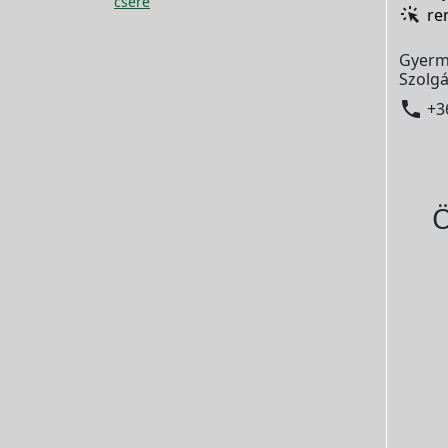
csere
re
Gyerm
Szolgá

+3
Ö