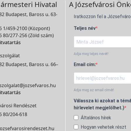
ármesteri Hivatal
A Józsefvárosi Önk
2 Budapest, Baross u. 63-
Iratkozzon fel a Józsefváro
 1/459-2100 (Központ)
Teljes név
 80/277-256 (Zöld szám)
itvatartás
Adja meg teljes nevét!
szolgálat
2 Budapest, Baross u. 66–
Email cím:
szolgalat@jozsefvaros.hu
Adja meg az email címét!
itvatartás
Válassza ki azokat a témá
városi Rendészet
hírlevelet megjelölhet.)
6 80/204-618
Általános hírek
Hogyan vehetek részt
ozsefvarosirendeszet.hu