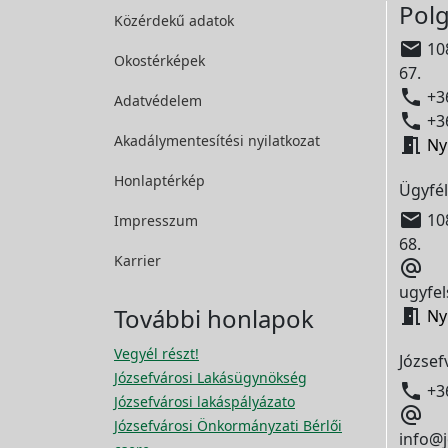
Polg
Közérdekű adatok

108
Okostérképek
67.

+36
Adatvédelem

+36
Akadálymentesítési
nyilatkozat

Ny
Honlaptérkép
Ügyfél

108
Impresszum
68.
Karrier

ugyfel
További honlapok

Ny
Vegyél részt!
József
Józsefvárosi Lakásügynökség

+3
Józsefvárosi lakáspályázato

Józsefvárosi Önkormányzati Bérlői
info@j