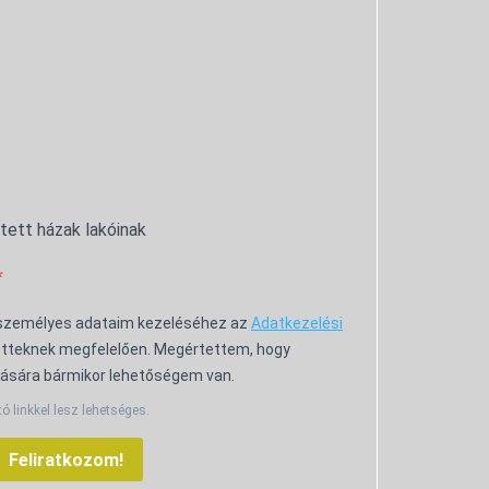
ntett házak lakóinak
 személyes adataim kezeléséhez az
Adatkezelési
tteknek megfelelően. Megértettem, hogy
ására bármikor lehetőségem van.
tó linkkel lesz lehetséges.
Feliratkozom!