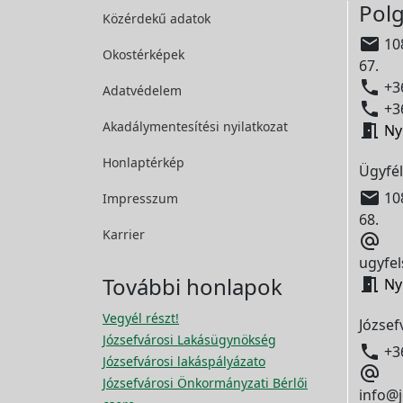
Polg
Közérdekű adatok

108
Okostérképek
67.

+36
Adatvédelem

+36
Akadálymentesítési
nyilatkozat

Ny
Honlaptérkép
Ügyfél

108
Impresszum
68.
Karrier

ugyfel
További honlapok

Ny
Vegyél részt!
József
Józsefvárosi Lakásügynökség

+3
Józsefvárosi lakáspályázato

Józsefvárosi Önkormányzati Bérlői
info@j