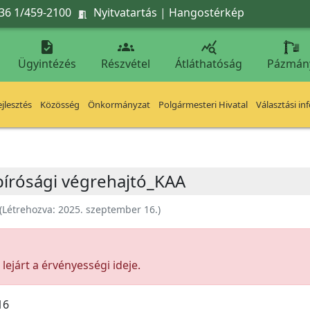
36 1/459-2100
Nyitvatartás
|
Hangostérkép




Ügyintézés
Részvétel
Átláthatóság
Pázmán
jlesztés
Közösség
Önkormányzat
Polgármesteri Hivatal
Választási in
 bírósági végrehajtó_KAA
(Létrehozva:
2025. szeptember 16.
)
ejárt a érvényességi ideje.
16