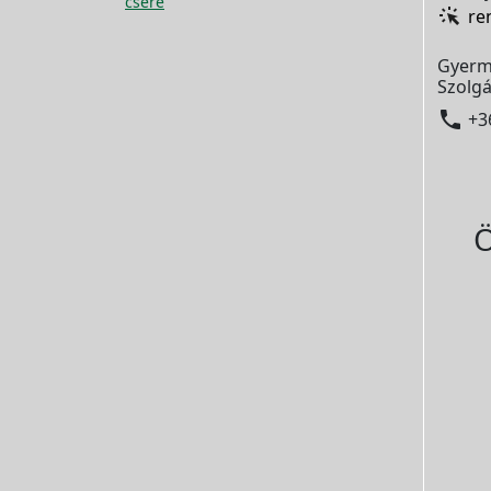
csere
re
Gyerm
Szolgá

+3
Ö