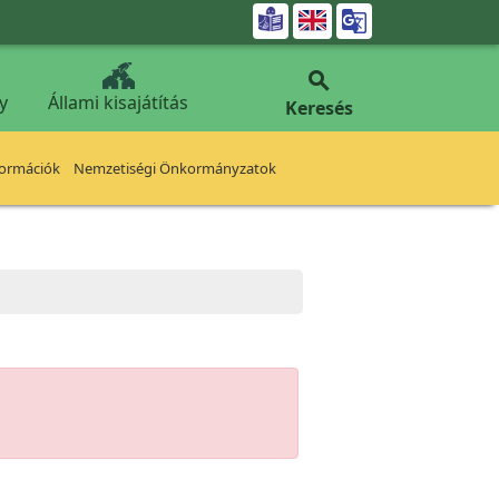


y
Állami kisajátítás
Keresés
formációk
Nemzetiségi Önkormányzatok