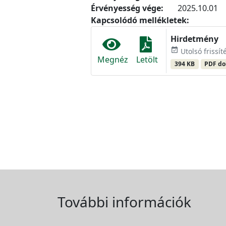
Érvényesség vége:
2025.10.01
Kapcsolódó mellékletek:
Hirdetmény
event_available
Utolsó frissít
Megnéz
Letölt
394 KB
PDF d
További információk