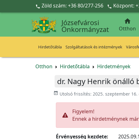
Ugrás a fő tartalomra
Zöld szám: +36 80/277-256
Központ: +



Józsefvárosi
Önkormányzat
Otthon
Hirdetőtábla
Szolgáltatások és intézmények
Városfe
Otthon
Hirdetőtábla
Hirdetmények
dr. Nagy Henrik önálló
event_available
Utolsó frissítés:
2025. szeptember 16.
Figyelem!
Ennek a hirdetménynek már l
Érvényesség kezdete:
2025.09.