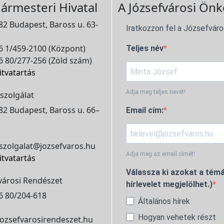
ármesteri Hivatal
A Józsefvárosi Önk
2 Budapest, Baross u. 63-
Iratkozzon fel a Józsefváro
 1/459-2100 (Központ)
Teljes név
 80/277-256 (Zöld szám)
itvatartás
Adja meg teljes nevét!
szolgálat
2 Budapest, Baross u. 66–
Email cím:
szolgalat@jozsefvaros.hu
Adja meg az email címét!
itvatartás
Válassza ki azokat a témá
városi Rendészet
hírlevelet megjelölhet.)
6 80/204-618
Általános hírek
Hogyan vehetek részt
ozsefvarosirendeszet.hu