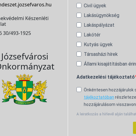
ndeszet.jozsefvaros.hu
Civil ügyek
Lakásügynökség
ekvédelmi Készenléti
lat
Lakáspályázat
6 30/493-1925
Lakótér
Kutyás ügyek
Józsefvárosi
Társasházi hírek
nkormányzat
Állami kisajátításban éri
Adatkezelési tájékoztató
Önkéntesen hozzájárulok
tájékoztatóban
részleteze
hozzájárulásom visszavon
A leiratkozás a hírlevél alján találha