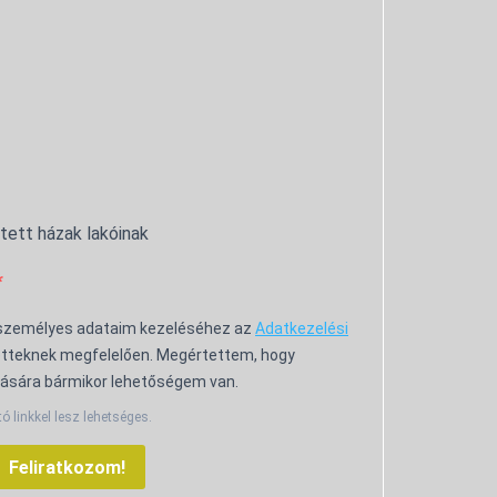
ntett házak lakóinak
 személyes adataim kezeléséhez az
Adatkezelési
tteknek megfelelően. Megértettem, hogy
ására bármikor lehetőségem van.
tó linkkel lesz lehetséges.
Feliratkozom!