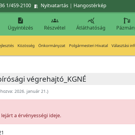
36 1/459-2100
Nyitvatartás
|
Hangostérkép




Ügyintézés
Részvétel
Átláthatóság
Pázmán
jlesztés
Közösség
Önkormányzat
Polgármesteri Hivatal
Választási in
 bírósági végrehajtó_KGNÉ
ehozva:
2026. január 21.
)
ejárt a érvényességi ideje.
21