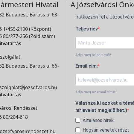
ármesteri Hivatal
A Józsefvárosi Önk
2 Budapest, Baross u. 63-
Iratkozzon fel a Józsefváro
 1/459-2100 (Központ)
Teljes név
 80/277-256 (Zöld szám)
itvatartás
Adja meg teljes nevét!
szolgálat
2 Budapest, Baross u. 66–
Email cím:
szolgalat@jozsefvaros.hu
Adja meg az email címét!
itvatartás
Válassza ki azokat a témá
városi Rendészet
hírlevelet megjelölhet.)
6 80/204-618
Általános hírek
Hogyan vehetek részt
ozsefvarosirendeszet.hu