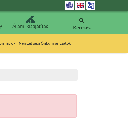


y
Állami kisajátítás
Keresés
formációk
Nemzetiségi Önkormányzatok