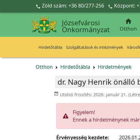
Ugrás a fő tartalomra
Zöld szám: +36 80/277-256
Központ: +



Józsefvárosi
Önkormányzat
Otthon
Hirdetőtábla
Szolgáltatások és intézmények
Városfe
Otthon
Hirdetőtábla
Hirdetmények
dr. Nagy Henrik önálló
event_available
Utolsó frissítés:
2026. január 21.
(Létr
Figyelem!
Ennek a hirdetménynek már l
Érvényesség kezdete:
2026.01.