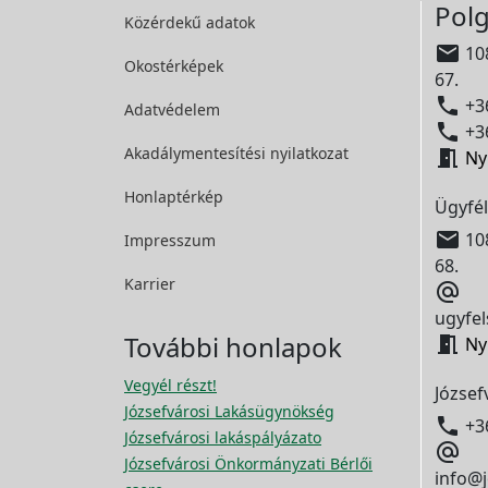
Polg
Közérdekű adatok

108
Okostérképek
67.

+36
Adatvédelem

+36
Akadálymentesítési
nyilatkozat

Ny
Honlaptérkép
Ügyfél

108
Impresszum
68.
Karrier

ugyfel
További honlapok

Ny
Vegyél részt!
József
Józsefvárosi Lakásügynökség

+3
Józsefvárosi lakáspályázato

Józsefvárosi Önkormányzati Bérlői
info@j