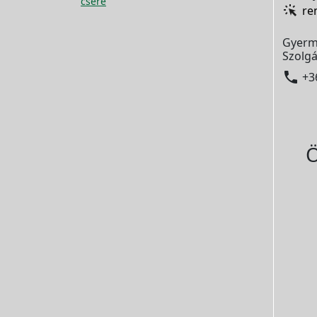
csere
re
Gyerm
Szolgá

+3
Ö