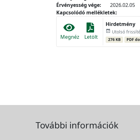
Érvényesség vége:
2026.02.05
Kapcsolódó mellékletek:
Hirdetmény
event_available
Utolsó frissít
Megnéz
Letölt
276 KB
PDF d
További információk