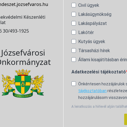
ndeszet.jozsefvaros.hu
Civil ügyek
Lakásügynökség
ekvédelmi Készenléti
lat
Lakáspályázat
6 30/493-1925
Lakótér
Kutyás ügyek
Józsefvárosi
Társasházi hírek
nkormányzat
Állami kisajátításban éri
Adatkezelési tájékoztató
Önkéntesen hozzájárulok
tájékoztatóban
részleteze
hozzájárulásom visszavon
A leiratkozás a hírlevél alján találha