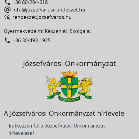

+36 80/204-618

info@jozsefvarosirendeszet.hu
rendeszet.jozsefvaros.hu
Gyermekvédelmi Készenléti Szolgálat

+36 30/493-1925
Józsefvárosi Önkormányzat
A Józsefvárosi Önkormányzat hírlevelei
Iratkozzon fel a Józsefvárosi Önkormányzat
hírleveleire!