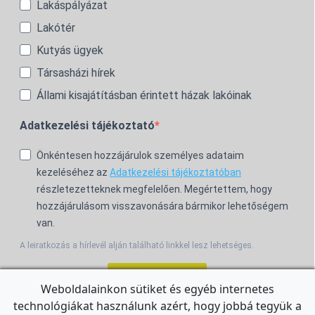
Lakáspályázat
Lakótér
Kutyás ügyek
Társasházi hírek
Állami kisajátításban érintett házak lakóinak
Adatkezelési tájékoztató
Önkéntesen hozzájárulok személyes adataim
kezeléséhez az
Adatkezelési tájékoztatóban
részletezetteknek megfelelően. Megértettem, hogy
hozzájárulásom visszavonására bármikor lehetőségem
van.
A leiratkozás a hírlevél alján található linkkel lesz lehetséges.
Feliratkozom!
Weboldalainkon sütiket és egyéb internetes
technológiákat használunk azért, hogy jobbá tegyük a
For the English Newsletter, click
HERE.