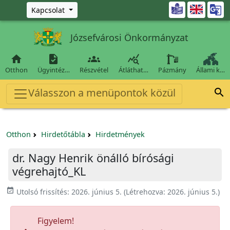
Ugrás a fő tartalomra

Kapcsolat
Józsefvárosi Önkormányzat




Otthon
Ügyintéz…
Részvétel
Átláthat…
Pázmány
Állami k…
Válasszon a menüpontok közül

Otthon
Hirdetőtábla
Hirdetmények
dr. Nagy Henrik önálló bírósági
végrehajtó_KL
event_available
Utolsó frissítés:
2026. június 5.
(Létrehozva:
2026. június 5.
)
Figyelem!