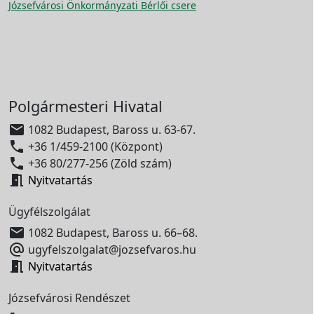
Józsefvárosi Önkormányzati Bérlői csere
Polgármesteri Hivatal

1082 Budapest, Baross u. 63-67.

+36 1/459-2100 (Központ)

+36 80/277-256 (Zöld szám)

Nyitvatartás
Ügyfélszolgálat

1082 Budapest, Baross u. 66–68.

ugyfelszolgalat@jozsefvaros.hu

Nyitvatartás
Józsefvárosi Rendészet