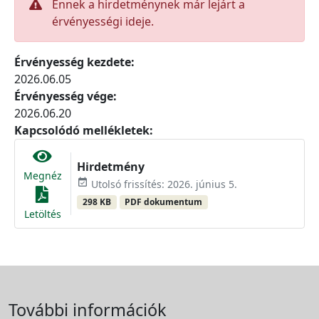
Ennek a hirdetménynek már lejárt a
érvényességi ideje.
Érvényesség kezdete:
2026.06.05
Érvényesség vége:
2026.06.20
Kapcsolódó mellékletek:
Hirdetmény
Megnéz
event_available
Utolsó frissítés: 2026. június 5.
298 KB
PDF dokumentum
Letöltés
További információk