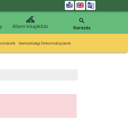


y
Állami kisajátítás
Keresés
formációk
Nemzetiségi Önkormányzatok