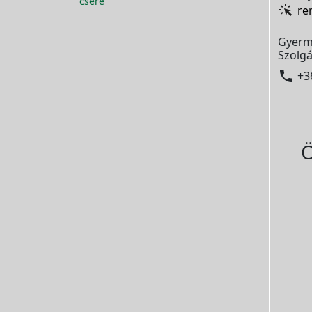
csere
re
Gyerm
Szolgá

+3
Ö