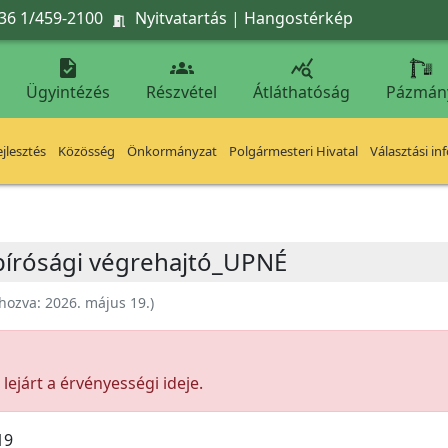
36 1/459-2100
Nyitvatartás
|
Hangostérkép




Ügyintézés
Részvétel
Átláthatóság
Pázmán
jlesztés
Közösség
Önkormányzat
Polgármesteri Hivatal
Választási in
 bírósági végrehajtó_UPNÉ
ehozva:
2026. május 19.
)
ejárt a érvényességi ideje.
19