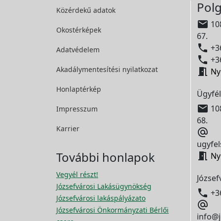
Polg
Közérdekű adatok

108
Okostérképek
67.

+36
Adatvédelem

+36
Akadálymentesítési
nyilatkozat

Ny
Honlaptérkép
Ügyfél

108
Impresszum
68.
Karrier

ugyfel
További honlapok

Ny
Vegyél részt!
József
Józsefvárosi Lakásügynökség

+3
Józsefvárosi lakáspályázato

Józsefvárosi Önkormányzati Bérlői
info@j