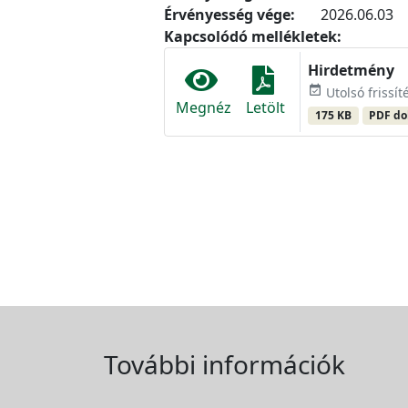
Érvényesség vége:
2026.06.03
Kapcsolódó mellékletek:
Hirdetmény
event_available
Utolsó frissít
Megnéz
Letölt
175 KB
PDF d
További információk