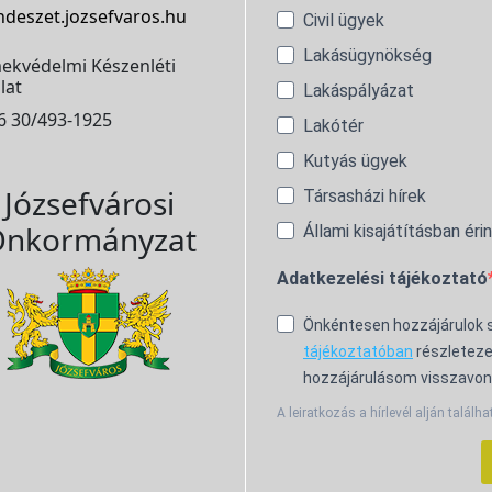
ndeszet.jozsefvaros.hu
Civil ügyek
Lakásügynökség
ekvédelmi Készenléti
lat
Lakáspályázat
6 30/493-1925
Lakótér
Kutyás ügyek
Józsefvárosi
Társasházi hírek
nkormányzat
Állami kisajátításban éri
Adatkezelési tájékoztató
Önkéntesen hozzájárulok
tájékoztatóban
részleteze
hozzájárulásom visszavon
A leiratkozás a hírlevél alján találha