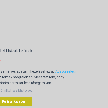
ntett házak lakóinak
 személyes adataim kezeléséhez az
Adatkezelési
tteknek megfelelően. Megértettem, hogy
ására bármikor lehetőségem van.
tó linkkel lesz lehetséges.
Feliratkozom!