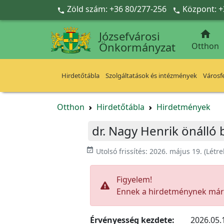
Ugrás a fő tartalomra
Zöld szám: +36 80/277-256
Központ: +



Józsefvárosi
Önkormányzat
Otthon
Hirdetőtábla
Szolgáltatások és intézmények
Városfe
Otthon
Hirdetőtábla
Hirdetmények
dr. Nagy Henrik önálló
event_available
Utolsó frissítés:
2026. május 19.
(Létr
Figyelem!
Ennek a hirdetménynek már l
Érvényesség kezdete:
2026.05.