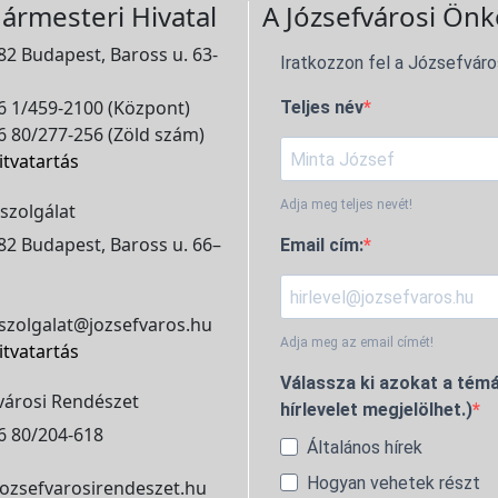
ármesteri Hivatal
A Józsefvárosi Önk
2 Budapest, Baross u. 63-
Iratkozzon fel a Józsefváro
 1/459-2100 (Központ)
Teljes név
 80/277-256 (Zöld szám)
itvatartás
Adja meg teljes nevét!
szolgálat
2 Budapest, Baross u. 66–
Email cím:
szolgalat@jozsefvaros.hu
Adja meg az email címét!
itvatartás
Válassza ki azokat a témá
városi Rendészet
hírlevelet megjelölhet.)
6 80/204-618
Általános hírek
Hogyan vehetek részt
ozsefvarosirendeszet.hu