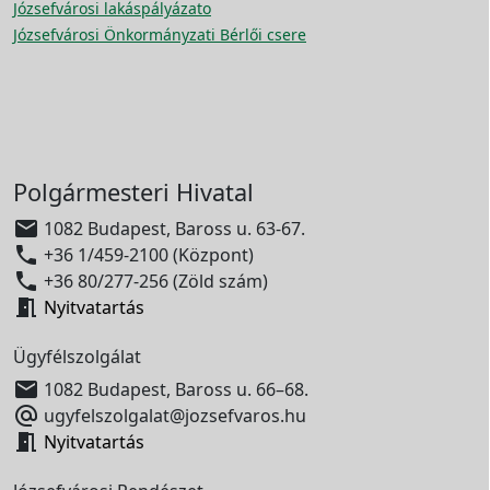
Józsefvárosi lakáspályázato
Józsefvárosi Önkormányzati Bérlői csere
Polgármesteri Hivatal

1082 Budapest, Baross u. 63-67.

+36 1/459-2100 (Központ)

+36 80/277-256 (Zöld szám)

Nyitvatartás
Ügyfélszolgálat

1082 Budapest, Baross u. 66–68.

ugyfelszolgalat@jozsefvaros.hu

Nyitvatartás