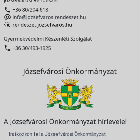
Józsefvárosi Rendészet

+36 80/204-618

info@jozsefvarosirendeszet.hu
rendeszet.jozsefvaros.hu
Gyermekvédelmi Készenléti Szolgálat

+36 30/493-1925
Józsefvárosi Önkormányzat
A Józsefvárosi Önkormányzat hírlevelei
Iratkozzon fel a Józsefvárosi Önkormányzat