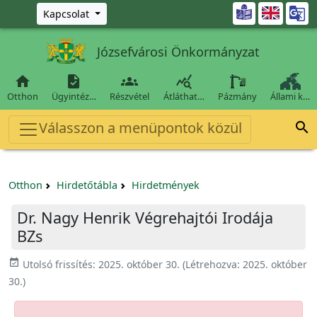
Ugrás a fő tartalomra

Kapcsolat
Józsefvárosi Önkormányzat




Otthon
Ügyintéz…
Részvétel
Átláthat…
Pázmány
Állami k…
Válasszon a menüpontok közül

Otthon
Hirdetőtábla
Hirdetmények
Dr. Nagy Henrik Végrehajtói Irodája
BZs
event_available
Utolsó frissítés:
2025. október 30.
(Létrehozva:
2025. október
30.
)