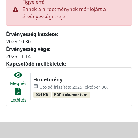
Figyelem!
Ennek a hirdetménynek már lejárt a
érvényességi ideje.
Érvényesség kezdete:
2025.10.30
Érvényesség vége:
2025.11.14
Kapcsolódó mellékletek:
Hirdetmény
Megnéz
event_available
Utolsó frissítés: 2025. október 30.
934 KB
PDF dokumentum
Letöltés