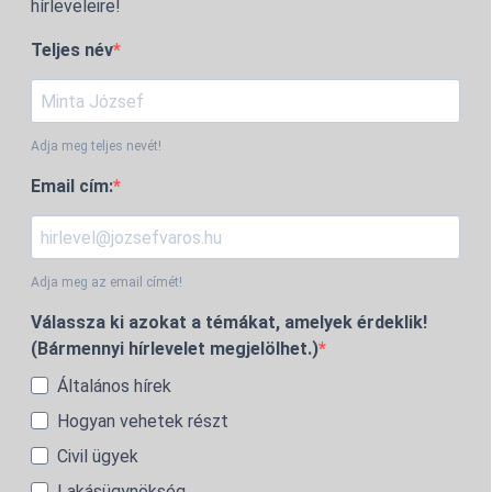
hírleveleire!
Teljes név
Adja meg teljes nevét!
Email cím:
Adja meg az email címét!
Válassza ki azokat a témákat, amelyek érdeklik!
(Bármennyi hírlevelet megjelölhet.)
Általános hírek
Hogyan vehetek részt
Civil ügyek
Lakásügynökség