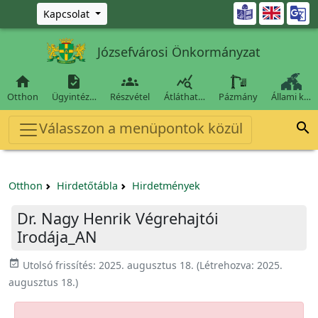
Ugrás a fő tartalomra

Kapcsolat
Józsefvárosi Önkormányzat




Otthon
Ügyintéz…
Részvétel
Átláthat…
Pázmány
Állami k…
Válasszon a menüpontok közül

Otthon
Hirdetőtábla
Hirdetmények
Dr. Nagy Henrik Végrehajtói
Irodája_AN
event_available
Utolsó frissítés:
2025. augusztus 18.
(Létrehozva:
2025.
augusztus 18.
)