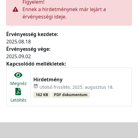
Figyelem!
Ennek a hirdetménynek már lejárt a
érvényességi ideje.
Érvényesség kezdete:
2025.08.18
Érvényesség vége:
2025.09.02
Kapcsolódó mellékletek:
Hirdetmény
Megnéz
event_available
Utolsó frissítés: 2025. augusztus 18.
162 KB
PDF dokumentum
Letöltés