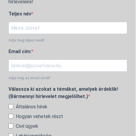
hírleveleire!
Teljes név
Adja meg teljes nevét!
Email cím:
Adja meg az email címét!
Válassza ki azokat a témákat, amelyek érdeklik!
(Bármennyi hírlevelet megjelölhet.)
Általános hírek
Hogyan vehetek részt
Civil ügyek
Lakásügynökség