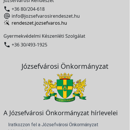
Józsefvárosi Rendészet

+36 80/204-618

info@jozsefvarosirendeszet.hu
rendeszet.jozsefvaros.hu
Gyermekvédelmi Készenléti Szolgálat

+36 30/493-1925
Józsefvárosi Önkormányzat
A Józsefvárosi Önkormányzat hírlevelei
Iratkozzon fel a Józsefvárosi Önkormányzat