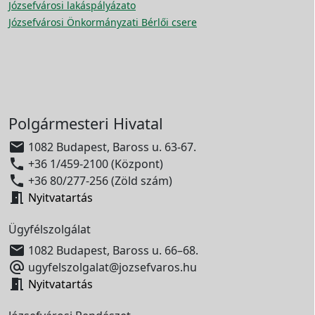
Józsefvárosi lakáspályázato
Józsefvárosi Önkormányzati Bérlői csere
Polgármesteri Hivatal

1082 Budapest, Baross u. 63-67.

+36 1/459-2100 (Központ)

+36 80/277-256 (Zöld szám)

Nyitvatartás
Ügyfélszolgálat

1082 Budapest, Baross u. 66–68.

ugyfelszolgalat@jozsefvaros.hu

Nyitvatartás