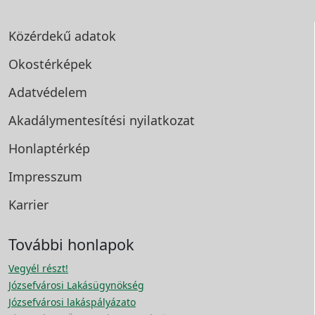
Közérdekű adatok
Okostérképek
Adatvédelem
Akadálymentesítési
nyilatkozat
Honlaptérkép
Impresszum
Karrier
További honlapok
Vegyél részt!
Józsefvárosi Lakásügynökség
Józsefvárosi lakáspályázato