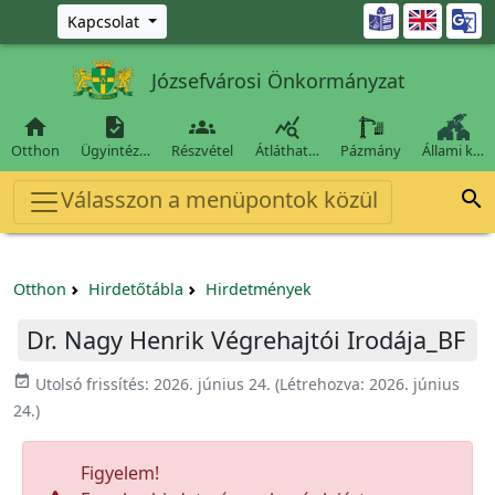
Ugrás a fő tartalomra

Kapcsolat
Józsefvárosi Önkormányzat




Otthon
Ügyintéz…
Részvétel
Átláthat…
Pázmány
Állami k…
Válasszon a menüpontok közül

Otthon
Hirdetőtábla
Hirdetmények
Dr. Nagy Henrik Végrehajtói Irodája_BF
event_available
Utolsó frissítés:
2026. június 24.
(Létrehozva:
2026. június
24.
)
Figyelem!