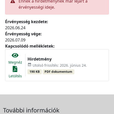
Ennek a hirdetménynek már lejárt a
érvényességi ideje.
Érvényesség kezdete:
2026.06.24
Érvényesség vége:
2026.07.09
Kapcsolódó mellékletek:
Hirdetmény
Megnéz
event_available
Utolsó frissítés: 2026. június 24.
190 KB
PDF dokumentum
Letöltés
További információk