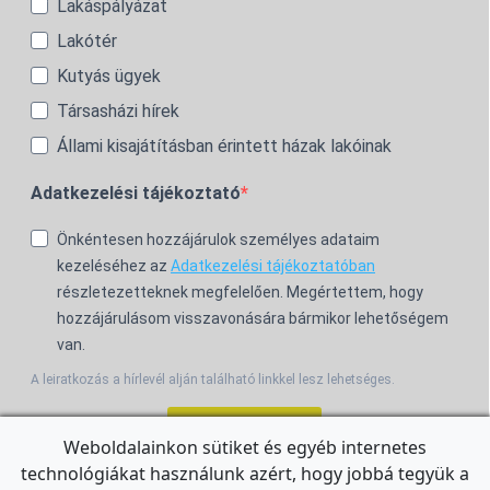
Lakáspályázat
Lakótér
Kutyás ügyek
Társasházi hírek
Állami kisajátításban érintett házak lakóinak
Adatkezelési tájékoztató
Önkéntesen hozzájárulok személyes adataim
kezeléséhez az
Adatkezelési tájékoztatóban
részletezetteknek megfelelően. Megértettem, hogy
hozzájárulásom visszavonására bármikor lehetőségem
van.
A leiratkozás a hírlevél alján található linkkel lesz lehetséges.
Feliratkozom!
Weboldalainkon sütiket és egyéb internetes
technológiákat használunk azért, hogy jobbá tegyük a
For the English Newsletter, click
HERE.