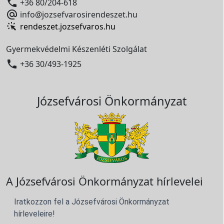

+36 80/204-618

info@jozsefvarosirendeszet.hu
rendeszet.jozsefvaros.hu
Gyermekvédelmi Készenléti Szolgálat

+36 30/493-1925
Józsefvárosi Önkormányzat
A Józsefvárosi Önkormányzat hírlevelei
Iratkozzon fel a Józsefvárosi Önkormányzat
hírleveleire!