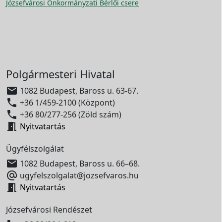
Józsefvárosi Önkormányzati Bérlői csere
Polgármesteri Hivatal

1082 Budapest, Baross u. 63-67.

+36 1/459-2100 (Központ)

+36 80/277-256 (Zöld szám)

Nyitvatartás
Ügyfélszolgálat

1082 Budapest, Baross u. 66–68.

ugyfelszolgalat@jozsefvaros.hu

Nyitvatartás
Józsefvárosi Rendészet