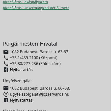
Józsefvárosi lakáspályázato
Józsefvárosi Önkormányzati Bérlői csere
Polgármesteri Hivatal

1082 Budapest, Baross u. 63-67.

+36 1/459-2100 (Központ)

+36 80/277-256 (Zöld szám)

Nyitvatartás
Ügyfélszolgálat

1082 Budapest, Baross u. 66–68.

ugyfelszolgalat@jozsefvaros.hu

Nyitvatartás