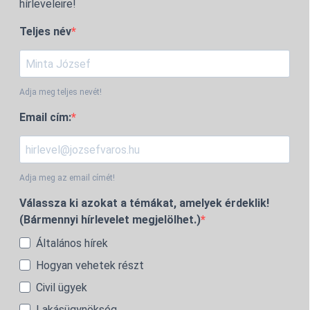
hírleveleire!
Teljes név
Adja meg teljes nevét!
Email cím:
Adja meg az email címét!
Válassza ki azokat a témákat, amelyek érdeklik!
(Bármennyi hírlevelet megjelölhet.)
Általános hírek
Hogyan vehetek részt
Civil ügyek
Lakásügynökség