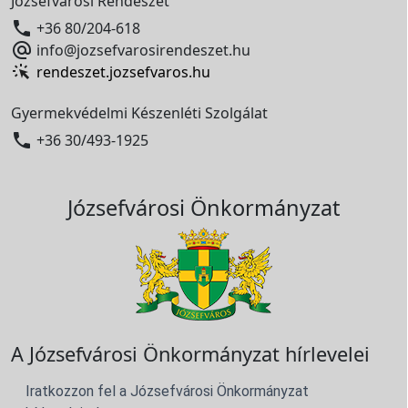
Józsefvárosi Rendészet

+36 80/204-618

info@jozsefvarosirendeszet.hu
rendeszet.jozsefvaros.hu
Gyermekvédelmi Készenléti Szolgálat

+36 30/493-1925
Józsefvárosi Önkormányzat
A Józsefvárosi Önkormányzat hírlevelei
Iratkozzon fel a Józsefvárosi Önkormányzat