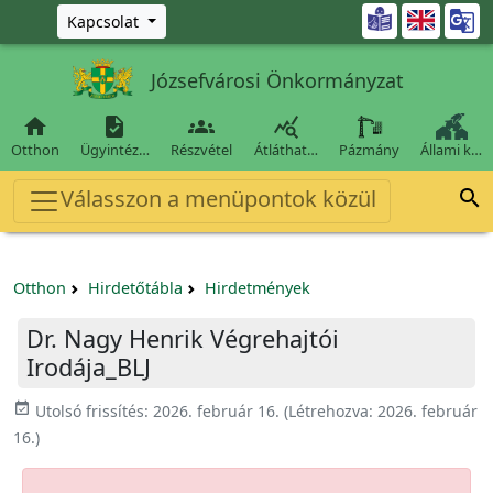
Ugrás a fő tartalomra

Kapcsolat
Józsefvárosi Önkormányzat




Otthon
Ügyintéz…
Részvétel
Átláthat…
Pázmány
Állami k…
Válasszon a menüpontok közül

Otthon
Hirdetőtábla
Hirdetmények
Dr. Nagy Henrik Végrehajtói
Irodája_BLJ
event_available
Utolsó frissítés:
2026. február 16.
(Létrehozva:
2026. február
16.
)