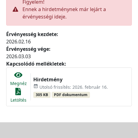
Figyelem!
Ennek a hirdetménynek már lejárt a
érvényességi ideje.
Érvényesség kezdete:
2026.02.16
Érvényesség vége:
2026.03.03
Kapcsolódó mellékletek:
Hirdetmény
Megnéz
event_available
Utolsó frissítés: 2026. február 16.
305 KB
PDF dokumentum
Letöltés